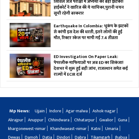
सिविल जज परीक्षा में अभ्यर्थी को बड़ा झटका!
हाईकोर्ट ने खारिज की ये याचिका,पुरानी चयन
सूची रहेगी बरकरार
Earthquake In Colombia: भूकंप के झटकों
से कांपी इस देश की धरती, इतने लोगों की हुई
मौत, रिक्टर स्केल पर मापी गई 7.4 तीव्रता
ED Investigation On Paper Leak:
पेपरलीक माफियाओं पर अब ED का शिकंजा!
देशभर में शुरू हुई बड़ी जांच, राजस्थान समेत कई
राज्यों में ECIR दर्ज
Mp News:
Ujjain
Indore
Agar-malwa
Ashok-nagar
Alirajpur
Anuppur
Chhindwara
Chhatarpur
Gwalior
Guna
khargonewest-nimar
Khandwaeast-nimar
Katni
Umaria
Dewas
Damoh
Datia
Dindori
Dabra
Tikamgarh
Jhabua