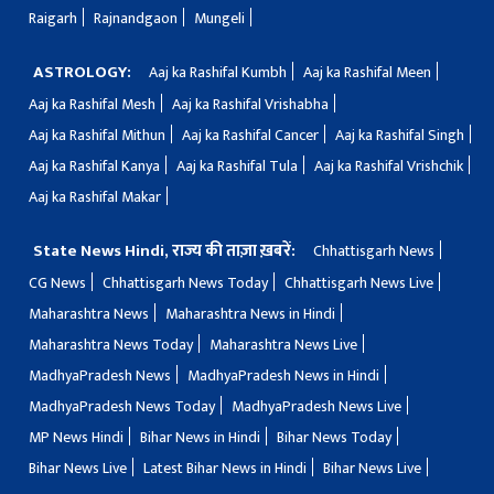
Raigarh
Rajnandgaon
Mungeli
ASTROLOGY:
Aaj ka Rashifal Kumbh
Aaj ka Rashifal Meen
Aaj ka Rashifal Mesh
Aaj ka Rashifal Vrishabha
Aaj ka Rashifal Mithun
Aaj ka Rashifal Cancer
Aaj ka Rashifal Singh
Aaj ka Rashifal Kanya
Aaj ka Rashifal Tula
Aaj ka Rashifal Vrishchik
Aaj ka Rashifal Makar
State News Hindi, राज्य की ताज़ा ख़बरें:
Chhattisgarh News
CG News
Chhattisgarh News Today
Chhattisgarh News Live
Maharashtra News
Maharashtra News in Hindi
Maharashtra News Today
Maharashtra News Live
MadhyaPradesh News
MadhyaPradesh News in Hindi
MadhyaPradesh News Today
MadhyaPradesh News Live
MP News Hindi
Bihar News in Hindi
Bihar News Today
Bihar News Live
Latest Bihar News in Hindi
Bihar News Live