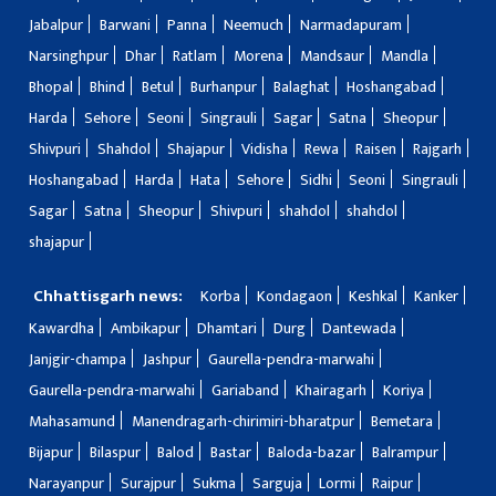
Jabalpur
Barwani
Panna
Neemuch
Narmadapuram
Narsinghpur
Dhar
Ratlam
Morena
Mandsaur
Mandla
Bhopal
Bhind
Betul
Burhanpur
Balaghat
Hoshangabad
Harda
Sehore
Seoni
Singrauli
Sagar
Satna
Sheopur
Shivpuri
Shahdol
Shajapur
Vidisha
Rewa
Raisen
Rajgarh
Hoshangabad
Harda
Hata
Sehore
Sidhi
Seoni
Singrauli
Sagar
Satna
Sheopur
Shivpuri
shahdol
shahdol
shajapur
Chhattisgarh news:
Korba
Kondagaon
Keshkal
Kanker
Kawardha
Ambikapur
Dhamtari
Durg
Dantewada
Janjgir-champa
Jashpur
Gaurella-pendra-marwahi
Gaurella-pendra-marwahi
Gariaband
Khairagarh
Koriya
Mahasamund
Manendragarh-chirimiri-bharatpur
Bemetara
Bijapur
Bilaspur
Balod
Bastar
Baloda-bazar
Balrampur
Narayanpur
Surajpur
Sukma
Sarguja
Lormi
Raipur