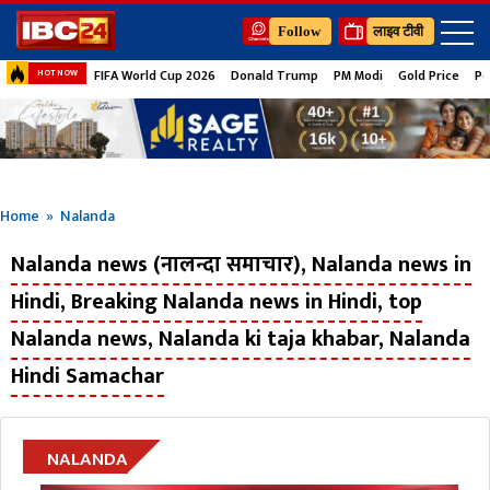
Follow
लाइव टीवी
FIFA World Cup 2026
Donald Trump
PM Modi
Gold Price
Pe
HOT NOW
Home
» Nalanda
Nalanda news (नालन्दा समाचार), Nalanda news in
Hindi, Breaking Nalanda news in Hindi, top
Nalanda news, Nalanda ki taja khabar, Nalanda
Hindi Samachar
NALANDA