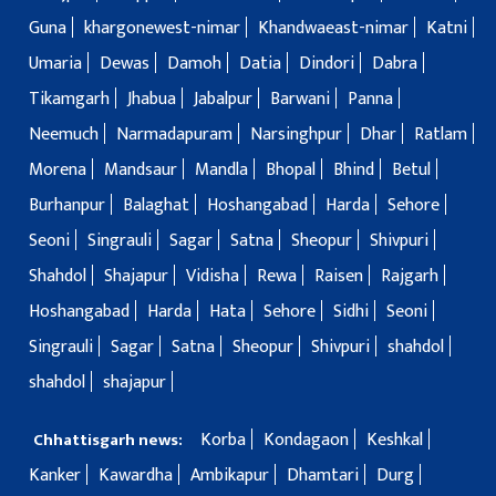
Guna
khargonewest-nimar
Khandwaeast-nimar
Katni
Umaria
Dewas
Damoh
Datia
Dindori
Dabra
Tikamgarh
Jhabua
Jabalpur
Barwani
Panna
Neemuch
Narmadapuram
Narsinghpur
Dhar
Ratlam
Morena
Mandsaur
Mandla
Bhopal
Bhind
Betul
Burhanpur
Balaghat
Hoshangabad
Harda
Sehore
Seoni
Singrauli
Sagar
Satna
Sheopur
Shivpuri
Shahdol
Shajapur
Vidisha
Rewa
Raisen
Rajgarh
Hoshangabad
Harda
Hata
Sehore
Sidhi
Seoni
Singrauli
Sagar
Satna
Sheopur
Shivpuri
shahdol
shahdol
shajapur
Korba
Kondagaon
Keshkal
Chhattisgarh news:
Kanker
Kawardha
Ambikapur
Dhamtari
Durg