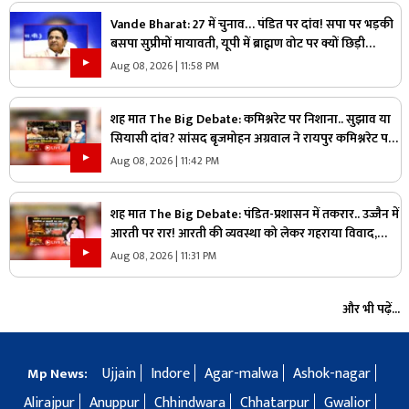
Vande Bharat: 27 में चुनाव… पंडित पर दांव! सपा पर भड़की
बसपा सुप्रीमों मायावती, यूपी में ब्राह्मण वोट पर क्यों छिड़ी
महाभारत?
Aug 08, 2026 | 11:58 PM
शह मात The Big Debate: कमिश्नरेट पर निशाना.. सुझाव या
सियासी दांव? सांसद बृजमोहन अग्रवाल ने रायपुर कमिश्नरेट पर
उठाए सवाल, क्या वाकई में सिस्टम में सुधार की है जरूरत
Aug 08, 2026 | 11:42 PM
शह मात The Big Debate: पंडित-प्रशासन में तकरार.. उज्जैन में
आरती पर रार! आरती की व्यवस्था को लेकर गहराया विवाद,
आरती के अधिकार को लेकर क्यों उग्र हुए पंडित?
Aug 08, 2026 | 11:31 PM
और भी पढ़ें...
Ujjain
Indore
Agar-malwa
Ashok-nagar
Mp News:
Alirajpur
Anuppur
Chhindwara
Chhatarpur
Gwalior