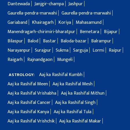
Dantewada
Janjgir-champa
Jashpur
Gaurella-pendra-marwahi
Gaurella-pendra-marwahi
Gariaband
Khairagarh
Koriya
Mahasamund
Manendragarh-chirimiri-bharatpur
Bemetara
Bijapur
Bilaspur
Balod
Bastar
Baloda-bazar
Balrampur
Narayanpur
Surajpur
Sukma
Sarguja
Lormi
Raipur
Raigarh
Rajnandgaon
Mungeli
Aaj ka Rashifal Kumbh
ASTROLOGY:
Aaj ka Rashifal Meen
Aaj ka Rashifal Mesh
Aaj ka Rashifal Vrishabha
Aaj ka Rashifal Mithun
Aaj ka Rashifal Cancer
Aaj ka Rashifal Singh
Aaj ka Rashifal Kanya
Aaj ka Rashifal Tula
Aaj ka Rashifal Vrishchik
Aaj ka Rashifal Makar