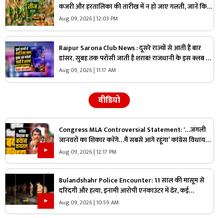
कजरी और हरतालिका की तारीख में न हो जाए गलती, जानें किस
दिन रखना है कौन-सा व्रत
Aug 09, 2026 | 12:03 PM
Raipur Sarona Club News : दूसरे राज्यों से आती हैं बार
डांसर, सुबह तक परोसी जाती है शराब! राजधानी के इस क्लब का
VIDEO सामने आते ही मचा हड़कंप
Aug 09, 2026 | 11:17 AM
वीडियो
Congress MLA Controversial Statement: ‘…जंगली
जानवरों का शिकार करेंगे…मैं सबसे आगे रहूंगा’ कांग्रेस विधायक
ने दिया विवादित बयान, वायरल हो रहा वीडियो
Aug 09, 2026 | 12:17 PM
Bulandshahr Police Encounter: 11 साल की मासूम से
दरिंदगी और हत्या, इनामी आरोपी एनकाउंटर में ढेर, कई
पुलिसकर्मी भी घायल
Aug 09, 2026 | 10:59 AM