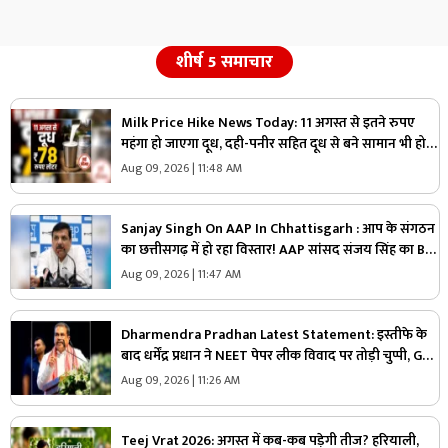
शीर्ष 5 समाचार
Milk Price Hike News Today: 11 अगस्त से इतने रुपए
महंगा हो जाएगा दूध, दही-पनीर सहित दूध से बने सामान भी हो
सकते हैं महंगे, जा​निए क्या होगा एक लीटर की कीमत
Aug 09, 2026 | 11:48 AM
Sanjay Singh On AAP In Chhattisgarh : आप के संगठन
का छत्तीसगढ़ में हो रहा विस्तार! AAP सांसद संजय सिंह का BJP
पर तीखा वार! बोले- इनके इशारे पर चल रही राज्य सरकार
Aug 09, 2026 | 11:47 AM
Dharmendra Pradhan Latest Statement: इस्तीफे के
बाद धर्मेंद्र प्रधान ने NEET पेपर लीक विवाद पर तोड़ी चुप्पी, Gen
Z को लेकर कह दी ये बड़ी बात
Aug 09, 2026 | 11:26 AM
Teej Vrat 2026: अगस्त में कब-कब पड़ेगी तीज? हरियाली,