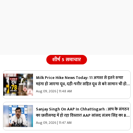
शीर्ष 5 समाचार
Milk Price Hike News Today: 11 अगस्त से इतने रुपए
महंगा हो जाएगा दूध, दही-पनीर सहित दूध से बने सामान भी हो
सकते हैं महंगे, जा​निए क्या होगा एक लीटर की कीमत
Aug 09, 2026 | 11:48 AM
Sanjay Singh On AAP In Chhattisgarh : आप के संगठन
का छत्तीसगढ़ में हो रहा विस्तार! AAP सांसद संजय सिंह का BJP
पर तीखा वार! बोले- इनके इशारे पर चल रही राज्य सरकार
Aug 09, 2026 | 11:47 AM