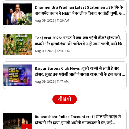
Dharmendra Pradhan Latest Statement: इस्तीफे के
बाद धर्मेंद्र प्रधान ने NEET पेपर लीक विवाद पर तोड़ी चुप्पी, Gen
Z को लेकर कह दी ये बड़ी बात
Aug 09, 2026 | 11:26 AM
Teej Vrat 2026: अगस्त में कब-कब पड़ेगी तीज? हरियाली,
कजरी और हरतालिका की तारीख में न हो जाए गलती, जानें किस
दिन रखना है कौन-सा व्रत
Aug 09, 2026 | 12:03 PM
Raipur Sarona Club News : दूसरे राज्यों से आती हैं बार
डांसर, सुबह तक परोसी जाती है शराब! राजधानी के इस क्लब का
VIDEO सामने आते ही मचा हड़कंप
Aug 09, 2026 | 11:17 AM
वीडियो
Bulandshahr Police Encounter: 11 साल की मासूम से
दरिंदगी और हत्या, इनामी आरोपी एनकाउंटर में ढेर, कई
पुलिसकर्मी भी घायल