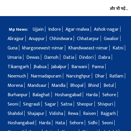
और भी पढ़ें...
Ujjain
Indore
Agar-malwa
Ashok-nagar
Mp News:
Alirajpur
Anuppur
Chhindwara
Chhatarpur
Gwalior
Guna
khargonewest-nimar
Khandwaeast-nimar
Katni
Umaria
Dewas
Damoh
Datia
Dindori
Dabra
Tikamgarh
Jhabua
Jabalpur
Barwani
Panna
Neemuch
Narmadapuram
Narsinghpur
Dhar
Ratlam
Morena
Mandsaur
Mandla
Bhopal
Bhind
Betul
Burhanpur
Balaghat
Hoshangabad
Harda
Sehore
Seoni
Singrauli
Sagar
Satna
Sheopur
Shivpuri
Shahdol
Shajapur
Vidisha
Rewa
Raisen
Rajgarh
Hoshangabad
Harda
Hata
Sehore
Sidhi
Seoni