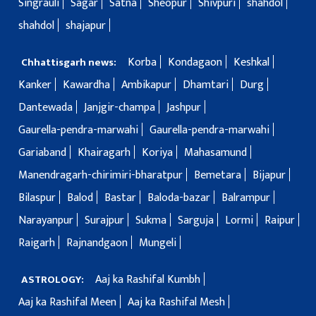
Singrauli
Sagar
Satna
Sheopur
Shivpuri
shahdol
shahdol
shajapur
Korba
Kondagaon
Keshkal
Chhattisgarh news:
Kanker
Kawardha
Ambikapur
Dhamtari
Durg
Dantewada
Janjgir-champa
Jashpur
Gaurella-pendra-marwahi
Gaurella-pendra-marwahi
Gariaband
Khairagarh
Koriya
Mahasamund
Manendragarh-chirimiri-bharatpur
Bemetara
Bijapur
Bilaspur
Balod
Bastar
Baloda-bazar
Balrampur
Narayanpur
Surajpur
Sukma
Sarguja
Lormi
Raipur
Raigarh
Rajnandgaon
Mungeli
Aaj ka Rashifal Kumbh
ASTROLOGY:
Aaj ka Rashifal Meen
Aaj ka Rashifal Mesh