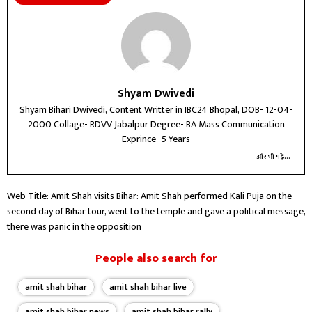
Shyam Dwivedi
Shyam Bihari Dwivedi, Content Writter in IBC24 Bhopal, DOB- 12-04-
2000 Collage- RDVV Jabalpur Degree- BA Mass Communication
Exprince- 5 Years
और भी पढ़ें...
Web Title: Amit Shah visits Bihar: Amit Shah performed Kali Puja on the
second day of Bihar tour, went to the temple and gave a political message,
there was panic in the opposition
People also search for
amit shah bihar
amit shah bihar live
amit shah bihar news
amit shah bihar rally