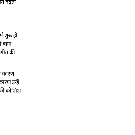
गे बढ़ती
ष शुरू हो
की बहन
संगीत की
का कारण
रण उन्हें
े की कोशिश