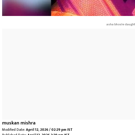
asha bhosle daught
muskan mishra
Modified Date:
April 12, 2026 / 02:29 pm IST