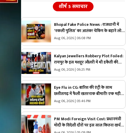
शीर्ष 5 समाचार
Bhopal Fake Police News : राजधानी में
‘नकली पुलिस’ का आतंक! चेकिंग के बहाने लोगों
को बना रहे थे शिकार, खुल गया बड़ा खेल
Aug 06, 2026 | 06:08 PM
Kalyan Jewellers Robbery Plot Foiled:
रायपुर के इस मशहूर ज्वैलरी में थी डकैती की
प्लानिंग.. जुटा लिए थे पिस्टल, कारतूस और
Aug 06, 2026 | 06:25 PM
हथियार लेकिन पुलिस को अचानक आया एक
कॉल और..
Eye Flu in CG: बारिश की एंट्री के साथ
छत्तीसगढ़ में फैली खतरनाक बीमारी! एक महीने
में सामने आए 600 से ज्यादा मामले, डॉक्टरों ने
Aug 06, 2026 | 05:46 PM
लोगों को दी ये नसीहत
PM Modi Foreign Visit Cost: प्रधानमंत्री
मोदी के विदेशी दौरों पर इस साल कितना खर्च?..
सामने आया पूरा आंकड़ा, नॉर्वे यात्रा पर सबसे
Aug 06, 2026 | 05:09 PM