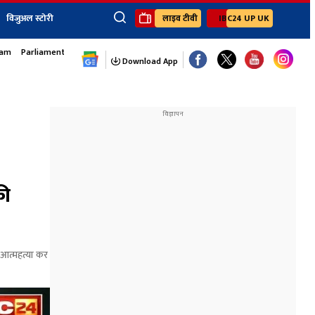
विजुअल स्टोरी
लाइव टीवी
IBC24 UP UK
sam
Parliament Monsoon Session
×
ेंट
खेल
जॉब्स न्यूज
Youtube Channels
Download App
यूथ कॉर्नर
IBC24
Ibc24 Jankarwan
IBC 24 Digital
Ibc24 Up-Uk
Ibc24 Madhya
Ibc24 Maidani
की
Ibc24 Sarguja
Ibc24 Bastar
Ibc24 Malwa
 आत्महत्या कर
Ibc24 Mahakoshal