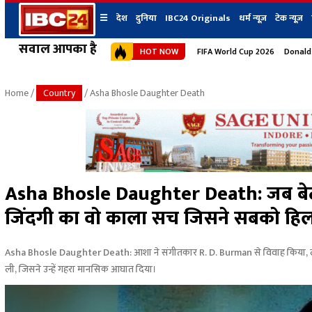
☰
देश
दुनिया
IBC24 Originals
धर्म न्यूज़
टेक न्यूज़
सवाल आपका है
HOT NOW
FIFA World Cup 2026
Donald
देश
प्रदेश न्यूज
शहर
दुनिया
IBC24 Original
छत्तीसगढ़ न्यूज
भोपाल
Home
/
Country
/ Asha Bhosle Daughter Death
मध्यप्रदेश न्यूज
इंदौर
उत्तर प्रदेश न्यूज
जबलपुर
बिहार न्यूज
ग्वालियर
उत्तराखंड न्यूज
रायपुर
महाराष्ट्र न्यूज
बिलासपुर
Asha Bhosle Daughter Death: जब बेट
हिमाचल प्रदेश न्यूज
जिंदगी का वो काला सच जिसने सबको हिला
हरियाणा न्यूज
Asha Bhosle Daughter Death: आशा ने संगीतकार R. D. Burman से विवाह किया, लेकिन
ली, जिसने उन्हें गहरा मानसिक आघात दिया।