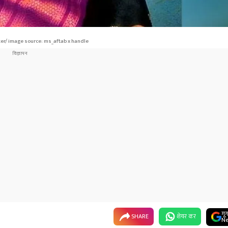
er/ image source: ms_aftab x handle
गू
SHARE
शेयर कर
Ne