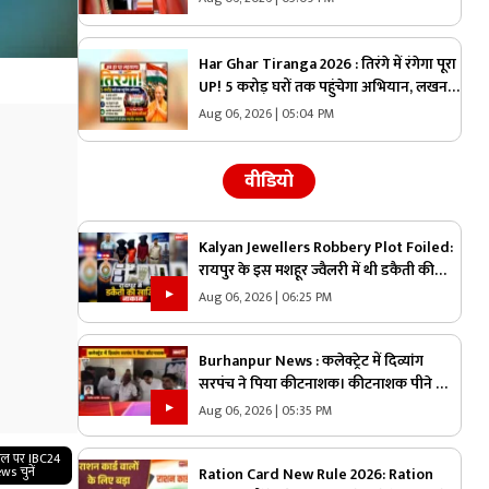
ज्यादा खर्च, देखें आप भी
Har Ghar Tiranga 2026 : तिरंगे में रंगेगा पूरा
UP! 5 करोड़ घरों तक पहुंचेगा अभियान, लखनऊ
समेत 75 जिलों में मेगा कॉन्सर्ट
Aug 06, 2026 | 05:04 PM
वीडियो
Kalyan Jewellers Robbery Plot Foiled:
रायपुर के इस मशहूर ज्वैलरी में थी डकैती की
प्लानिंग.. जुटा लिए थे पिस्टल, कारतूस और
Aug 06, 2026 | 06:25 PM
हथियार लेकिन पुलिस को अचानक आया एक
कॉल और..
Burhanpur News : कलेक्ट्रेट में दिव्यांग
सरपंच ने पिया कीटनाशक। कीटनाशक पीने का
कारण अज्ञात, जांच जारी
Aug 06, 2026 | 05:35 PM
गल पर IBC24
ws चुनें
Ration Card New Rule 2026: Ration