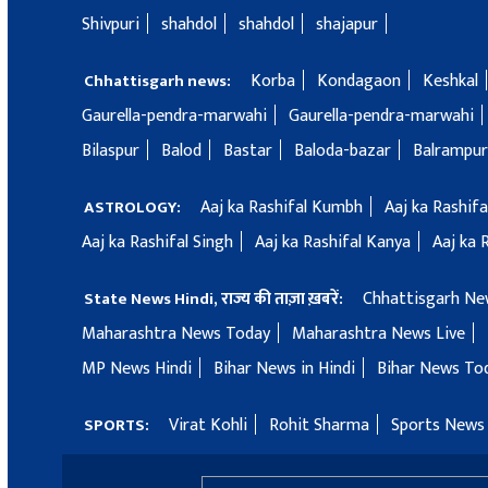
Shivpuri
shahdol
shahdol
shajapur
Korba
Kondagaon
Keshkal
Chhattisgarh news:
Gaurella-pendra-marwahi
Gaurella-pendra-marwahi
Bilaspur
Balod
Bastar
Baloda-bazar
Balrampur
Aaj ka Rashifal Kumbh
Aaj ka Rashif
ASTROLOGY:
Aaj ka Rashifal Singh
Aaj ka Rashifal Kanya
Aaj ka 
Chhattisgarh Ne
State News Hindi, राज्य की ताज़ा ख़बरें:
Maharashtra News Today
Maharashtra News Live
MP News Hindi
Bihar News in Hindi
Bihar News To
Virat Kohli
Rohit Sharma
Sports News 
SPORTS: