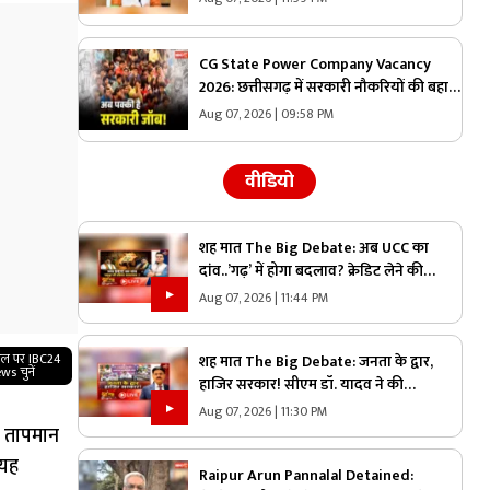
को मंजूरी
CG State Power Company Vacancy
2026: छत्तीसगढ़ में सरकारी नौकरियों की बहार..
इस विभाग ने 1235 पदों पर बम्पर भर्ती, डाटा एंट्री
Aug 07, 2026 | 09:58 PM
ऑपरेटर के ही 400 पद
वीडियो
शह मात The Big Debate: अब UCC का
दांव..’गढ़’ में होगा बदलाव? क्रेडिट लेने की
कोशिश में कांग्रेस, बांटने वाली राजनीति पर क्या
Aug 07, 2026 | 11:44 PM
है सरकार का जवाब?
गल पर IBC24
शह मात The Big Debate: जनता के द्वार,
ws चुनें
हाजिर सरकार! सीएम डॉ. यादव ने की
जनविश्वास अभियान की शुरुआत, जनविश्वास
Aug 07, 2026 | 11:30 PM
मुहीम से क्या मजबूत होगी जमीनी पकड़
म तापमान
 यह
Raipur Arun Pannalal Detained: