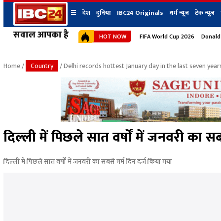
☰
देश
दुनिया
IBC24 Originals
धर्म न्यूज़
टेक न्यूज़
सवाल आपका है
HOT NOW
FIFA World Cup 2026
Donald
देश
प्रदेश न्यूज
शहर
दुनिया
IBC24 Original
छत्तीसगढ़ न्यूज
भोपाल
Home
/
Country
/ Delhi records hottest January day in the last seven year
मध्यप्रदेश न्यूज
इंदौर
उत्तर प्रदेश न्यूज
जबलपुर
बिहार न्यूज
ग्वालियर
उत्तराखंड न्यूज
रायपुर
महाराष्ट्र न्यूज
बिलासपुर
दिल्ली में पिछले सात वर्षों में जनवरी का स
हिमाचल प्रदेश न्यूज
हरियाणा न्यूज
दिल्ली में पिछले सात वर्षों में जनवरी का सबसे गर्म दिन दर्ज किया गया