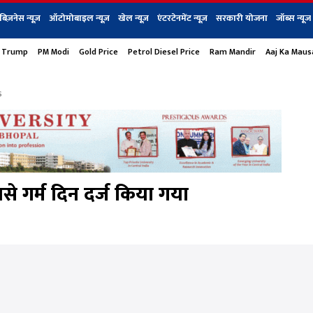
बिज़नेस न्यूज़
ऑटोमोबाइल न्यूज़
खेल न्यूज़
एंटरटेनमेंट न्यूज़
सरकारी योजना
जॉब्स न्यूज
 Trump
PM Modi
Gold Price
Petrol Diesel Price
Ram Mandir
Aaj Ka Mau
s
बिज़नेस
टेक न्यूज
धर्म
ऑटोमोबाइल
एंटरटेनम
शेयर बाज़ार
गैजेट्स न्यूज
s
बसे गर्म दिन दर्ज किया गया