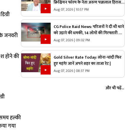
क्रिश्चियन फोरम के नेता अरुण पन्नालाल हिरासत
में.. कड़े सुरक्षा के बीच थाने ले गई पुलिस, जानें
Aug 07, 2026 | 10:57 PM
िग्री
क्या है आरोप
CG Police Raid News: परिजनों ने दी थी थाने
को उड़ाने की धमकी, 14 लोगों की गिरफ्तारी के
बकि जनवरी
बाद NSA के आरोपी के घर पुलिस ने मारा छापा,
Aug 07, 2026 | 09:02 PM
जांच में मिली ये चौंकाने वाली चीज
रिश होने की
Gold Silver Rate Today: सोना-चांदी फिर
हुए महंगे! जानें अपने शहर का ताजा रेट |
Aug 07, 2026 | 08:37 PM
और भी पढ़ें...
्री
े समय हल्की
किया गया