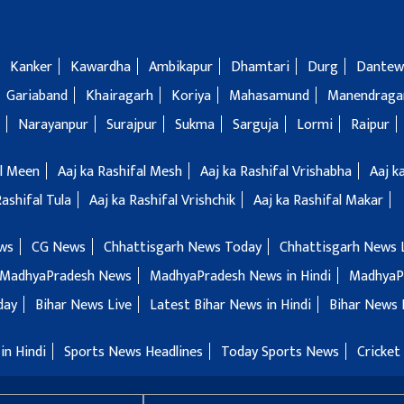
Kanker
Kawardha
Ambikapur
Dhamtari
Durg
Dantew
Gariaband
Khairagarh
Koriya
Mahasamund
Manendragar
Narayanpur
Surajpur
Sukma
Sarguja
Lormi
Raipur
al Meen
Aaj ka Rashifal Mesh
Aaj ka Rashifal Vrishabha
Aaj k
Rashifal Tula
Aaj ka Rashifal Vrishchik
Aaj ka Rashifal Makar
ws
CG News
Chhattisgarh News Today
Chhattisgarh News 
MadhyaPradesh News
MadhyaPradesh News in Hindi
MadhyaP
day
Bihar News Live
Latest Bihar News in Hindi
Bihar News 
in Hindi
Sports News Headlines
Today Sports News
Cricket