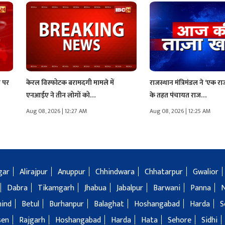
र पर
केरल विस्फोटक बरामदगी मामले में
राजस्थान मंत्रिमंडल ने ‘एक र
एनआईए ने तीन लोगों को…
के तहत पंचायत राज…
Aug 08, 2026 | 12:27 AM
Aug 08, 2026 | 12:25 AM
gar
Alirajpur
Anuppur
Chhindwara
Chhatarpur
Gwalior
Dabra
Tikamgarh
Jhabua
Jabalpur
Barwani
Panna
hind
Betul
Burhanpur
Balaghat
Hoshangabad
Harda
S
sen
Rajgarh
Hoshangabad
Harda
Hata
Sehore
Sidhi