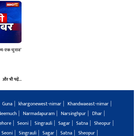
ाज्य-एक चुनाव’
और भी पढ़ें...
Guna
khargonewest-nimar
Khandwaeast-nimar
Neemuch
Narmadapuram
Narsinghpur
Dhar
ehore
Seoni
Singrauli
Sagar
Satna
Sheopur
Seoni
Singrauli
Sagar
Satna
Sheopur