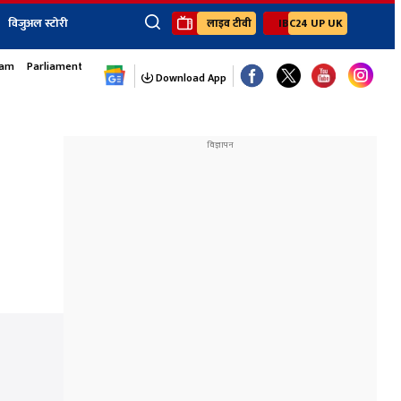
विजुअल स्टोरी
लाइव टीवी
IBC24 UP UK
sam
Parliament Monsoon Session
×
ेंट
खेल
जॉब्स न्यूज
Youtube Channels
Download App
यूथ कॉर्नर
IBC24
Ibc24 Jankarwan
IBC 24 Digital
Ibc24 Up-Uk
Ibc24 Madhya
Ibc24 Maidani
Ibc24 Sarguja
Ibc24 Bastar
Ibc24 Malwa
Ibc24 Mahakoshal