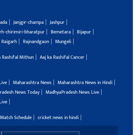
ada
Janjgir-champa
Jashpur
h-chirimiri-bharatpur
Bemetara
Bijapur
Raigarh
Rajnandgaon
Mungeli
a Rashifal Mithun
Aaj ka Rashifal Cancer
Live
Maharashtra News
Maharashtra News in Hindi
radesh News Today
MadhyaPradesh News Live
Live
 Match Schedule
cricket news in hindi