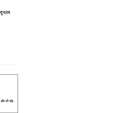
्यूनतम
और भी पढ़ें...