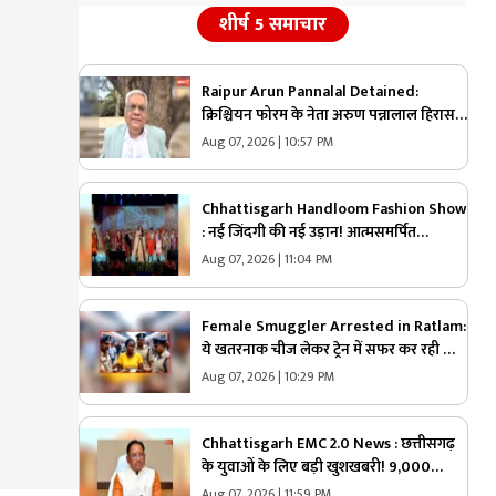
शीर्ष 5 समाचार
Raipur Arun Pannalal Detained:
क्रिश्चियन फोरम के नेता अरुण पन्नालाल हिरासत
में.. कड़े सुरक्षा के बीच थाने ले गई पुलिस, जानें
Aug 07, 2026 | 10:57 PM
क्या है आरोप
Chhattisgarh Handloom Fashion Show
: नई जिंदगी की नई उड़ान! आत्मसमर्पित
महिलाओं ने रैंप पर बिखेरा आत्मविश्वास, तस्वीरें
Aug 07, 2026 | 11:04 PM
जीत लेंगी आपका दिल
Female Smuggler Arrested in Ratlam:
ये खतरनाक चीज लेकर ट्रेन में सफर कर रही थी
महिला, पुलिस ने किया गिरफ्तार, जांच में सामने
Aug 07, 2026 | 10:29 PM
आई चौंकाने वाली सच्चाई
Chhattisgarh EMC 2.0 News : छत्तीसगढ़
के युवाओं के लिए बड़ी खुशखबरी! 9,000
नौकरियों का रास्ता साफ, केंद्र ने दी मेगा प्रोजेक्ट
Aug 07, 2026 | 11:59 PM