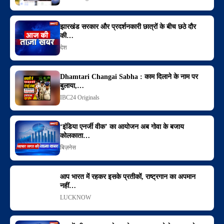
झारखंड सरकार और प्रदर्शनकारी छात्रों के बीच छठे दौर
की…
देश
Dhamtari Changai Sabha : काम दिलाने के नाम पर
बुलाया,…
IBC24 Originals
‘इंडिया एनर्जी वीक’ का आयोजन अब गोवा के बजाय
कोलकाता…
बिज़नेस
आप भारत में रहकर इसके प्रतीकों, राष्ट्रगान का अपमान
नहीं…
LUCKNOW