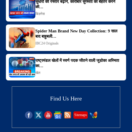
सुधारों की रफ्तार बढ़ाने, कारोबार सुगमता को बेहतर करने
की…
बिज़नेस
Spider Man Brand New Day Collection: 9 साल
बाद बाहुबली…
IBC24 Originals
राष्ट्रमंडल खेलों में स्वर्ण पदक जीतने वाली जूडोका अस्मिता
का…
खेल
Find Us Here
Sitemaps