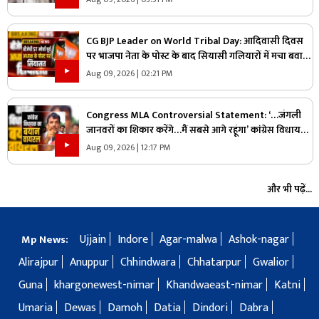
CG BJP Leader on World Tribal Day: आदिवासी दिवस
पर भाजपा नेता के पोस्ट के बाद सियासी गलियारों में मचा बवाल,
जानिए ऐसा क्या कह दिया कि भड़के विपक्षी नेता
Aug 09, 2026 | 02:21 PM
Congress MLA Controversial Statement: ‘…जंगली
जानवरों का शिकार करेंगे…मैं सबसे आगे रहूंगा’ कांग्रेस विधायक
ने दिया विवादित बयान, वायरल हो रहा वीडियो
Aug 09, 2026 | 12:17 PM
और भी पढ़ें...
Ujjain
Indore
Agar-malwa
Ashok-nagar
Mp News:
Alirajpur
Anuppur
Chhindwara
Chhatarpur
Gwalior
Guna
khargonewest-nimar
Khandwaeast-nimar
Katni
Umaria
Dewas
Damoh
Datia
Dindori
Dabra