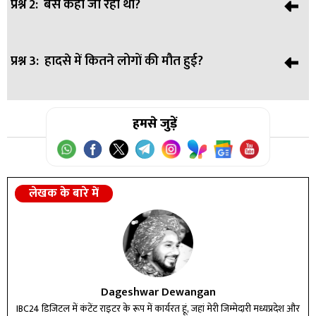
प्रश्न 2:
बस कहाँ जा रही थी?
उत्तर:
चोटिला-राजकोट राष्ट्रीय राजमार्ग पर सांगानी गांव के पास।
प्रश्न 3:
हादसे में कितने लोगों की मौत हुई?
उत्तर:
अहमदाबाद से राजकोट की ओर जा रही थी।
उत्तर:
हमसे जुड़ें
चार यात्रियों की मौत और 10 लोग झुलस गए।
लेखक के बारे में
Dageshwar Dewangan
IBC24 डिजिटल में कंटेंट राइटर के रूप में कार्यरत हूं, जहां मेरी जिम्मेदारी मध्यप्रदेश और