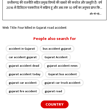
छत्तीसगढ़ की राजनीति सहित प्रमुख विषयों की खबरों की कवरेज और प्रस्तुति है। वर्ष
2016 से डिजिटल पत्रकारिता में सक्रिय हूं और अब तक 10 वर्षों का अनुभव प्राप्त किया
है। विभिन्न प्रतिष्ठित मीडिया संस्थानों में कार्य करते हुए न्यूज़ राइटिंग और डिजिटल टूल्स
और भी पढ़ें...
में दक्षता हासिल की है। मेरे लिए पत्रकारिता सिर्फ पेशा नहीं, बल्कि जिम्मेदारी है—सटीक,
तेज और असरदार जानकारी पाठकों तक पहुंचाना मेरा लक्ष्य है। बदलते डिजिटल दौर में
Web Title: Four killed in Gujarat road accident
खुद को लगातार अपडेट कर, कंटेंट की गुणवत्ता बेहतर करने के लिए प्रतिबद्ध हूं।
People also search for
accident in Gujarat
bus accident gujarat
car accident gujarat
Gujarat Accident
gujarat accident dead
gujarat accident news
gujarat accident today
Gujarat bus accident
gujarat car accident
gujarat car truck accident
gujarat fire accident
gujarat road
COUNTRY