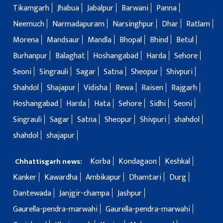
Tikamgarh
Jhabua
Jabalpur
Barwani
Panna
Neemuch
Narmadapuram
Narsinghpur
Dhar
Ratlam
Morena
Mandsaur
Mandla
Bhopal
Bhind
Betul
Burhanpur
Balaghat
Hoshangabad
Harda
Sehore
Seoni
Singrauli
Sagar
Satna
Sheopur
Shivpuri
Shahdol
Shajapur
Vidisha
Rewa
Raisen
Rajgarh
Hoshangabad
Harda
Hata
Sehore
Sidhi
Seoni
Singrauli
Sagar
Satna
Sheopur
Shivpuri
shahdol
shahdol
shajapur
Korba
Kondagaon
Keshkal
Chhattisgarh news:
Kanker
Kawardha
Ambikapur
Dhamtari
Durg
Dantewada
Janjgir-champa
Jashpur
Gaurella-pendra-marwahi
Gaurella-pendra-marwahi