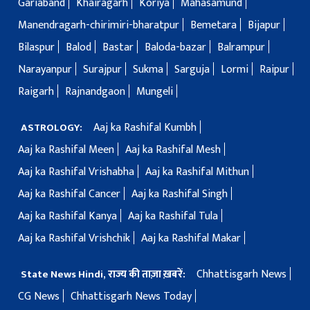
Gariaband
Khairagarh
Koriya
Mahasamund
Manendragarh-chirimiri-bharatpur
Bemetara
Bijapur
Bilaspur
Balod
Bastar
Baloda-bazar
Balrampur
Narayanpur
Surajpur
Sukma
Sarguja
Lormi
Raipur
Raigarh
Rajnandgaon
Mungeli
Aaj ka Rashifal Kumbh
ASTROLOGY:
Aaj ka Rashifal Meen
Aaj ka Rashifal Mesh
Aaj ka Rashifal Vrishabha
Aaj ka Rashifal Mithun
Aaj ka Rashifal Cancer
Aaj ka Rashifal Singh
Aaj ka Rashifal Kanya
Aaj ka Rashifal Tula
Aaj ka Rashifal Vrishchik
Aaj ka Rashifal Makar
Chhattisgarh News
State News Hindi, राज्य की ताज़ा ख़बरें:
CG News
Chhattisgarh News Today