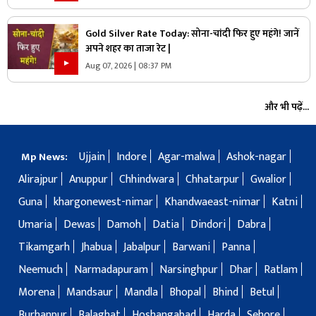
Gold Silver Rate Today: सोना-चांदी फिर हुए महंगे! जानें
अपने शहर का ताजा रेट |
Aug 07, 2026 | 08:37 PM
और भी पढ़ें...
Ujjain
Indore
Agar-malwa
Ashok-nagar
Mp News:
Alirajpur
Anuppur
Chhindwara
Chhatarpur
Gwalior
Guna
khargonewest-nimar
Khandwaeast-nimar
Katni
Umaria
Dewas
Damoh
Datia
Dindori
Dabra
Tikamgarh
Jhabua
Jabalpur
Barwani
Panna
Neemuch
Narmadapuram
Narsinghpur
Dhar
Ratlam
Morena
Mandsaur
Mandla
Bhopal
Bhind
Betul
Burhanpur
Balaghat
Hoshangabad
Harda
Sehore