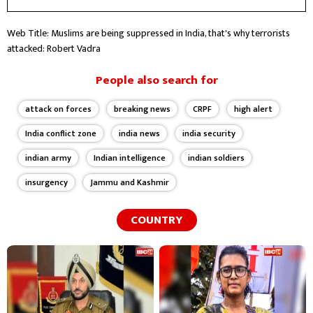
डिग्रियां अपने कर्तव्य पथ पर आगे बढ़ने के लिए गति देती है।
Web Title: Muslims are being suppressed in India, that's why terrorists
attacked: Robert Vadra
People also search for
attack on forces
breaking news
CRPF
high alert
India conflict zone
india news
india security
indian army
Indian intelligence
indian soldiers
insurgency
Jammu and Kashmir
COUNTRY