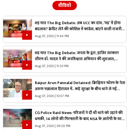
वीडियो
शह मात The Big Debate: अब UCC का दांव..’गढ़’ में होगा
बदलाव? क्रेडिट लेने की कोशिश में कांग्रेस, बांटने वाली राजनीति
पर क्या है सरकार का जवाब?
Aug 07, 2026 | 11:44 PM
शह मात The Big Debate: जनता के द्वार, हाजिर सरकार!
सीएम डॉ. यादव ने की जनविश्वास अभियान की शुरुआत,
जनविश्वास मुहीम से क्या मजबूत होगी जमीनी पकड़
Aug 07, 2026 | 11:30 PM
Raipur Arun Pannalal Detained: क्रिश्चियन फोरम के नेता
अरुण पन्नालाल हिरासत में.. कड़े सुरक्षा के बीच थाने ले गई
पुलिस, जानें क्या है आरोप
Aug 07, 2026 | 10:57 PM
CG Police Raid News: परिजनों ने दी थी थाने को उड़ाने की
धमकी, 14 लोगों की गिरफ्तारी के बाद NSA के आरोपी के घर
पुलिस ने मारा छापा, जांच में मिली ये चौंकाने वाली चीज
Aug 07, 2026 | 09:02 PM