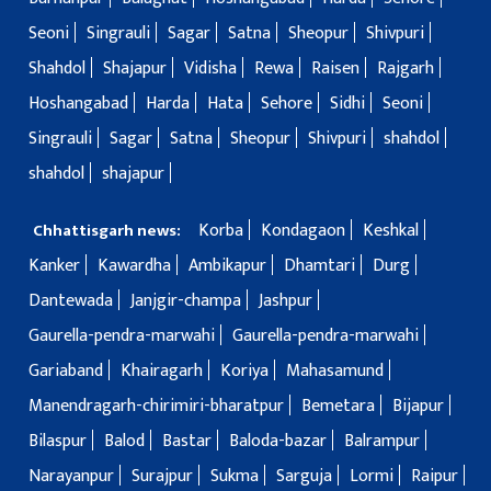
Seoni
Singrauli
Sagar
Satna
Sheopur
Shivpuri
Shahdol
Shajapur
Vidisha
Rewa
Raisen
Rajgarh
Hoshangabad
Harda
Hata
Sehore
Sidhi
Seoni
Singrauli
Sagar
Satna
Sheopur
Shivpuri
shahdol
shahdol
shajapur
Korba
Kondagaon
Keshkal
Chhattisgarh news:
Kanker
Kawardha
Ambikapur
Dhamtari
Durg
Dantewada
Janjgir-champa
Jashpur
Gaurella-pendra-marwahi
Gaurella-pendra-marwahi
Gariaband
Khairagarh
Koriya
Mahasamund
Manendragarh-chirimiri-bharatpur
Bemetara
Bijapur
Bilaspur
Balod
Bastar
Baloda-bazar
Balrampur
Narayanpur
Surajpur
Sukma
Sarguja
Lormi
Raipur