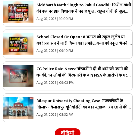
Siddharth Nath Singh to Rahul Gandhi : फिरोज गांधी
की कब्र पर BJP विधायक ने चढ़ाएं फूल.. राहुल गाँधी से पूछा,
“अपने दादा जी को क्यों नहीं पूजते, यही आपकी संस्कृति है?”
Aug 07, 2026 | 10:00 PM
School Closed Or Open : 8 अगस्त को स्कूल खुलेंगे या
बंद? प्रशासन ने जारी किया बड़ा अपडेट, बच्चों को स्कूल भेजने से
पहले जरूर पढ़ लें ये खबर
Aug 07, 2026 | 09:10 PM
CG Police Raid News: परिजनों ने दी थी थाने को उड़ाने की
धमकी, 14 लोगों की गिरफ्तारी के बाद NSA के आरोपी के घर
पुलिस ने मारा छापा, जांच में मिली ये चौंकाने वाली चीज
Aug 07, 2026 | 09:02 PM
Bilaspur University Cheating Case: नकलचियों के
खिलाफ बिलासपुर यूनिवर्सिटी का बड़ा स्ट्राइक.. 74 छात्रों की
परीक्षा रद्द, 45 हजार से ज्यादा छात्रों ने दी थी परीक्षा..
Aug 07, 2026 | 08:32 PM
वीडियो