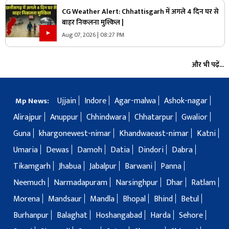
CG Weather Alert: Chhattisgarh में अगले 4 दिन घर से
बाहर निकलना मुश्किल |
Aug 07, 2026 | 08:27 PM
और भी पढ़ें...
Ujjain
Indore
Agar-malwa
Ashok-nagar
Mp News:
Alirajpur
Anuppur
Chhindwara
Chhatarpur
Gwalior
Guna
khargonewest-nimar
Khandwaeast-nimar
Katni
Umaria
Dewas
Damoh
Datia
Dindori
Dabra
Tikamgarh
Jhabua
Jabalpur
Barwani
Panna
Neemuch
Narmadapuram
Narsinghpur
Dhar
Ratlam
Morena
Mandsaur
Mandla
Bhopal
Bhind
Betul
Burhanpur
Balaghat
Hoshangabad
Harda
Sehore