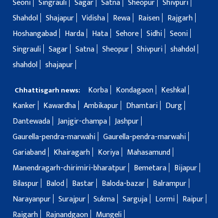
Seoni
Singrauli
Sagar
Satna
Sheopur
Shivpuri
Shahdol
Shajapur
Vidisha
Rewa
Raisen
Rajgarh
Hoshangabad
Harda
Hata
Sehore
Sidhi
Seoni
Singrauli
Sagar
Satna
Sheopur
Shivpuri
shahdol
shahdol
shajapur
Korba
Kondagaon
Keshkal
Chhattisgarh news:
Kanker
Kawardha
Ambikapur
Dhamtari
Durg
Dantewada
Janjgir-champa
Jashpur
Gaurella-pendra-marwahi
Gaurella-pendra-marwahi
Gariaband
Khairagarh
Koriya
Mahasamund
Manendragarh-chirimiri-bharatpur
Bemetara
Bijapur
Bilaspur
Balod
Bastar
Baloda-bazar
Balrampur
Narayanpur
Surajpur
Sukma
Sarguja
Lormi
Raipur
Raigarh
Rajnandgaon
Mungeli