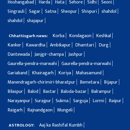
Hoshangabad
Harda
Hata
Sehore
Sidhi
Seoni
Singrauli
Sagar
Satna
Sheopur
Shivpuri
shahdol
shahdol
shajapur
Korba
Kondagaon
Keshkal
Chhattisgarh news:
Kanker
Kawardha
Ambikapur
Dhamtari
Durg
Dantewada
Janjgir-champa
Jashpur
Gaurella-pendra-marwahi
Gaurella-pendra-marwahi
Gariaband
Khairagarh
Koriya
Mahasamund
Manendragarh-chirimiri-bharatpur
Bemetara
Bijapur
Bilaspur
Balod
Bastar
Baloda-bazar
Balrampur
Narayanpur
Surajpur
Sukma
Sarguja
Lormi
Raipur
Raigarh
Rajnandgaon
Mungeli
Aaj ka Rashifal Kumbh
ASTROLOGY: