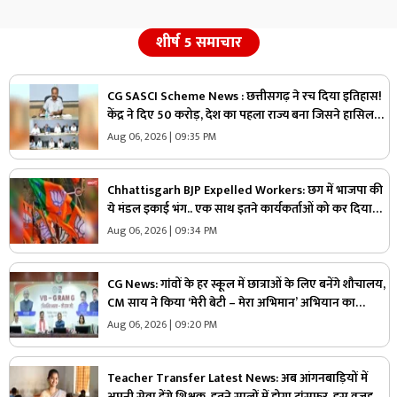
शीर्ष 5 समाचार
CG SASCI Scheme News : छत्तीसगढ़ ने रच दिया इतिहास!
केंद्र ने दिए 50 करोड़, देश का पहला राज्य बना जिसने हासिल
की ये बड़ी उपलब्धि
Aug 06, 2026 | 09:35 PM
Chhattisgarh BJP Expelled Workers: छग में भाजपा की
ये मंडल इकाई भंग.. एक साथ इतने कार्यकर्ताओं को कर दिया
निष्कासित, अब होगा नए कार्यकारिणी का गठन
Aug 06, 2026 | 09:34 PM
CG News: गांवों के हर स्कूल में छात्राओं के लिए बनेंगे शौचालय,
CM साय ने किया ‘मेरी बेटी – मेरा अभिमान’ अभियान का
शुभारंभ, VB-G Ram G योजना पर दी ये बड़ी जानकारी
Aug 06, 2026 | 09:20 PM
Teacher Transfer Latest News: अब आंगनबाड़ियों में
अपनी सेवा देंगे शिक्षक, इतने सालों में होगा ट्रांसफर, इस वजह से