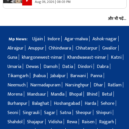
Aug 06, 2026 | 08:03 PM
और भी पढ़ें...
Ujjain
Indore
Agar-malwa
Ashok-nagar
Mp News:
Alirajpur
Anuppur
Chhindwara
Chhatarpur
Gwalior
Guna
khargonewest-nimar
Khandwaeast-nimar
Katni
Umaria
Dewas
Damoh
Datia
Dindori
Dabra
Tikamgarh
Jhabua
Jabalpur
Barwani
Panna
Neemuch
Narmadapuram
Narsinghpur
Dhar
Ratlam
Morena
Mandsaur
Mandla
Bhopal
Bhind
Betul
Burhanpur
Balaghat
Hoshangabad
Harda
Sehore
Seoni
Singrauli
Sagar
Satna
Sheopur
Shivpuri
Shahdol
Shajapur
Vidisha
Rewa
Raisen
Rajgarh