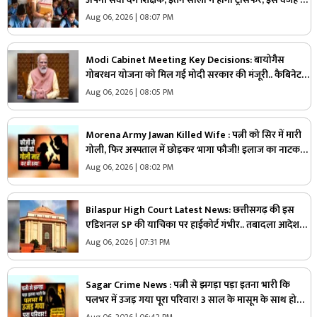
बड़ा फैसला लेने की तैयारी में सरकार
Aug 06, 2026 | 08:07 PM
Modi Cabinet Meeting Key Decisions: बायोगैस
गोबरधन योजना को मिल गई मोदी सरकार की मंजूरी.. कैबिनेट
का बड़ा फैसला, जानें इस स्कीम पर कितना होगा खर्च
Aug 06, 2026 | 08:05 PM
Morena Army Jawan Killed Wife : पत्नी को सिर में मारी
गोली, फिर अस्पताल में छोड़कर भागा फौजी! इलाज का नाटक
करते-करते खुल गया खौफनाक सच
Aug 06, 2026 | 08:02 PM
Bilaspur High Court Latest News: छत्तीसगढ़ की इस
एडिशनल SP की याचिका पर हाईकोर्ट गंभीर.. तबादला आदेश
पर लगाई रोक, ‘वरिष्ठता के सिद्धांत’ की अनदेखी का आरोप
Aug 06, 2026 | 07:31 PM
Sagar Crime News : पत्नी से झगड़ा पड़ा इतना भारी कि
पलभर में उजड़ गया पूरा परिवार! 3 साल के मासूम के साथ हो
गया बड़ा हादसा
Aug 06, 2026 | 06:42 PM