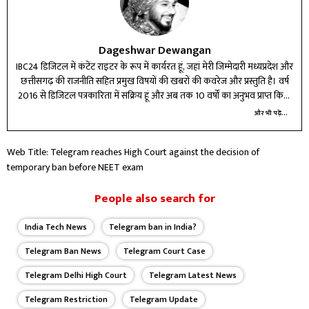
Dageshwar Dewangan
IBC24 डिजिटल में कंटेंट राइटर के रूप में कार्यरत हूं, जहां मेरी जिम्मेदारी मध्यप्रदेश और
छत्तीसगढ़ की राजनीति सहित प्रमुख विषयों की खबरों की कवरेज और प्रस्तुति है। वर्ष
2016 से डिजिटल पत्रकारिता में सक्रिय हूं और अब तक 10 वर्षों का अनुभव प्राप्त किया
है। विभिन्न प्रतिष्ठित मीडिया संस्थानों में कार्य करते हुए न्यूज़ राइटिंग और डिजिटल टूल्स
और भी पढ़ें...
में दक्षता हासिल की है। मेरे लिए पत्रकारिता सिर्फ पेशा नहीं, बल्कि जिम्मेदारी है—सटीक,
तेज और असरदार जानकारी पाठकों तक पहुंचाना मेरा लक्ष्य है। बदलते डिजिटल दौर में
Web Title: Telegram reaches High Court against the decision of
खुद को लगातार अपडेट कर, कंटेंट की गुणवत्ता बेहतर करने के लिए प्रतिबद्ध हूं।
temporary ban before NEET exam
People also search for
India Tech News
Telegram ban in India?
Telegram Ban News
Telegram Court Case
Telegram Delhi High Court
Telegram Latest News
Telegram Restriction
Telegram Update