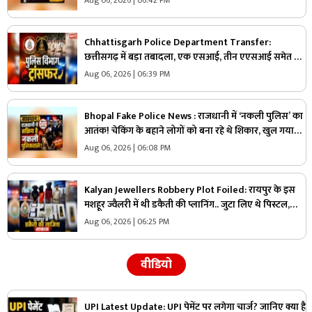
Chhattisgarh Police Department Transfer:
छत्तीसगढ़ में बड़ा तबादला, एक एसआई, तीन एएसआई समेत 34
पुलिसकर्मियों का ट्रांसफर.. मुख्यालय से जारी हुआ आदेश और
Aug 06, 2026 | 06:39 PM
सूची, देखें
Bhopal Fake Police News : राजधानी में ‘नकली पुलिस’ का
आतंक! चेकिंग के बहाने लोगों को बना रहे थे शिकार, खुल गया
बड़ा खेल
Aug 06, 2026 | 06:08 PM
Kalyan Jewellers Robbery Plot Foiled: रायपुर के इस
मशहूर ज्वैलरी में थी डकैती की प्लानिंग.. जुटा लिए थे पिस्टल,
कारतूस और हथियार लेकिन पुलिस को अचानक आया एक कॉल
Aug 06, 2026 | 06:25 PM
और..
वीडियो
UPI Latest Update: UPI पेमेंट पर लगेगा चार्ज? जानिए क्या है