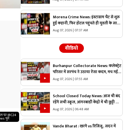
Morena Crime News: इंस्टाग्राम चैट से शुरू
हुई कहानी, फिर होटल पहुंचते ही युवती के साथ
हुआ खौफनाक कांड, जानकर पुलिस भी रह गई
Aug 07, 2026 | 07:37 AM
हैरान
वीडियो
Burhanpur Collectorate News: कलेक्ट्रेट
परिसर में सरपंच ने उठाया ऐसा कदम, मच गई
अफरा-तफरी, दौड़ पड़े अधिकारी और नेता, जानें
Aug 07, 2026 | 07:55 AM
क्या है पूरा मामला
School Closed Today News: आज भी बंद
रहेंगे सभी स्कूल, आंगनबाड़ी केंद्रों में भी छुट्टी का
ऐलान, तत्काल प्रभाव से जिलाधिकारी ने जारी
Aug 07, 2026 | 06:48 AM
किया आदेश
गल पर IBC24
ws चुनें
Vande Bharat : खरगे vs रिजिजू.. सदन में