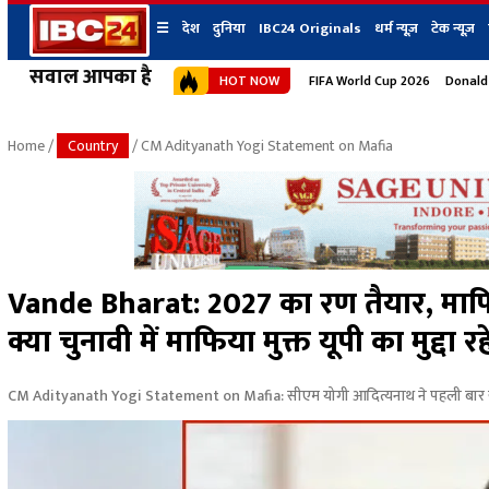
☰
देश
दुनिया
IBC24 Originals
धर्म न्यूज़
टेक न्यूज़
सवाल आपका है
HOT NOW
FIFA World Cup 2026
Donald
देश
प्रदेश न्यूज
शहर
दुनिया
IBC24 Original
छत्तीसगढ़ न्यूज
भोपाल
Home
/
Country
/ CM Adityanath Yogi Statement on Mafia
मध्यप्रदेश न्यूज
इंदौर
उत्तर प्रदेश न्यूज
जबलपुर
बिहार न्यूज
ग्वालियर
उत्तराखंड न्यूज
रायपुर
महाराष्ट्र न्यूज
बिलासपुर
Vande Bharat: 2027 का रण तैयार, माफिया 
हिमाचल प्रदेश न्यूज
क्या चुनावी में माफिया मुक्त यूपी का मुद्दा र
हरियाणा न्यूज
CM Adityanath Yogi Statement on Mafia: सीएम योगी आदित्यनाथ ने पहली बार खु