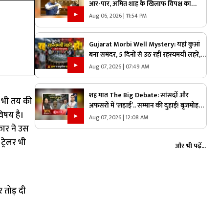
आर-पार, अमित शाह के खिलाफ विपक्ष का
प्रदर्शन, क्या ऐसे ही शोर शराबे में दब जाएंगे
Aug 06, 2026 | 11:54 PM
असली मुद्दे?
Gujarat Morbi Well Mystery: यहां कुआं
बना समंदर, 5 दिनों से उठ रहीं रहस्यमयी लहरें,
वैज्ञानिक भी हैरान, देखें वीडियो
Aug 07, 2026 | 07:49 AM
शह मात The Big Debate: सांसदों और
ा भी तय की
अफसरों में ‘लड़ाई’.. सम्मान की दुहाई! बृजमोहन
िषय है।
के बाद विजय बघेल ने की शिकायत, जानिए
Aug 07, 2026 | 12:08 AM
राज्य का मामला आखिर संसद तक क्यों पहुंचा?
कार ने उस
्रेलर भी
और भी पढ़ें...
i
 तोड़ दी