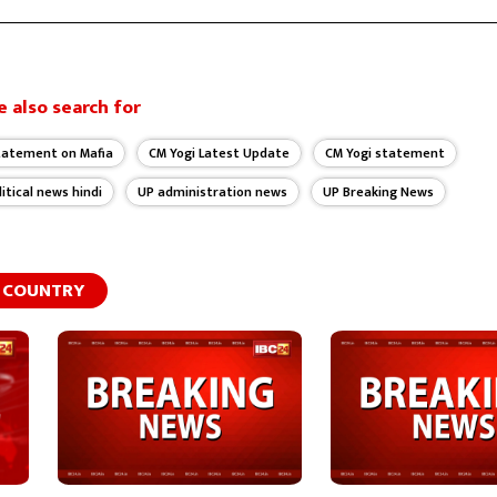
 also search for
tatement on Mafia
CM Yogi Latest Update
CM Yogi statement
litical news hindi
UP administration news
UP Breaking News
COUNTRY