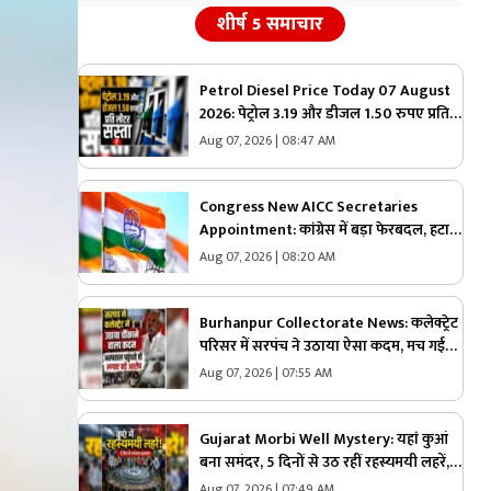
शीर्ष 5 समाचार
Petrol Diesel Price Today 07 August
2026: पेट्रोल 3.19 और डीजल 1.50 रुपए प्रति
लीटर सस्ता, महंगाई की मार झेल रही जनता को
Aug 07, 2026 | 08:47 AM
बड़ी राहत, जानिए अब 1 लीटर ईंधन का क्या है
रेट
Congress New AICC Secretaries
Appointment: कांग्रेस में बड़ा फेरबदल, हटाए
गए सभी पुराने सचिव….इन नेताओं को सौंपी गई
Aug 07, 2026 | 08:20 AM
जिम्मेदारी
Burhanpur Collectorate News: कलेक्ट्रेट
परिसर में सरपंच ने उठाया ऐसा कदम, मच गई
अफरा-तफरी, दौड़ पड़े अधिकारी और नेता, जानें
Aug 07, 2026 | 07:55 AM
क्या है पूरा मामला
Gujarat Morbi Well Mystery: यहां कुआं
बना समंदर, 5 दिनों से उठ रहीं रहस्यमयी लहरें,
वैज्ञानिक भी हैरान, देखें वीडियो
Aug 07, 2026 | 07:49 AM