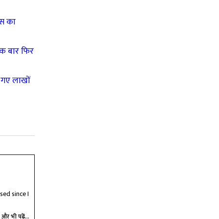
ंस का
एक बार फिर
 गए लाखों
sed since I
और भी पढ़ें...