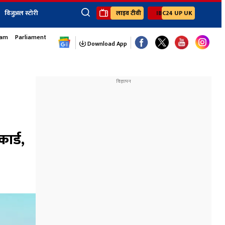
विजुअल स्टोरी
लाइव टीवी
IBC24 UP UK
sam
Parliament Monsoon Session
×
ेंट
खेल
जॉब्स न्यूज
Youtube Channels
Download App
यूथ कॉर्नर
IBC24
Ibc24 Jankarwan
IBC 24 Digital
Ibc24 Up-Uk
Ibc24 Madhya
Ibc24 Maidani
ार्ड,
Ibc24 Sarguja
Ibc24 Bastar
Ibc24 Malwa
Ibc24 Mahakoshal