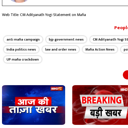
Web Title: CM Adityanath Yogi Statement on Mafia
People
anti mafia campaign
bjp government news
CM Adityanath Yogi S
India politics news
law and order news
Mafia Action News
po
UP mafia crackdown