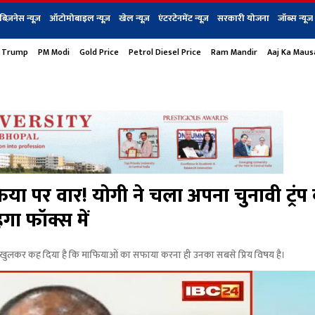
बिज़नेस न्यूज़
ऑटोमोबाइल न्यूज़
खेल न्यूज़
एंटरटेनमेंट न्यूज़
सरकारी योजना
जॉब्स न्यूज
 Trump
PM Modi
Gold Price
Petrol Diesel Price
Ram Mandir
Aaj Ka Mau
s
बिज़नेस
टेक न्यूज
धर्म
ऑटोमोबाइल
एंटरटेनम
शेयर बाज़ार
गैजेट्स न्यूज
पर वार! योगी ने चला अपना चुनावी ट्रंप क
हेगा फॉक्स में
लकर कह दिया है कि माफियाओं का सफाया करना ही उनका सबसे प्रिय विषय है।