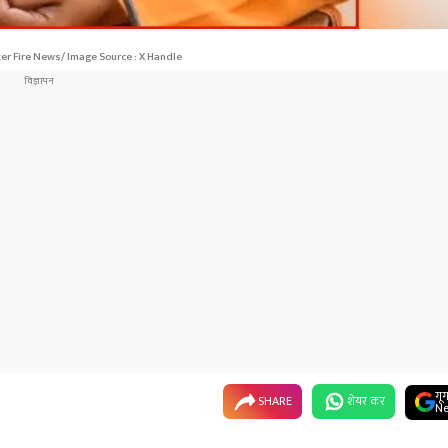
er Fire News/ Image Source : X Handle
गू
SHARE
शेयर कर
Ne