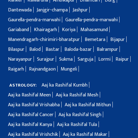
Kanker
Kawardha
Ambikapur
Dhamtari
Durg
Dantewada
Janjgir-champa
Jashpur
Gaurella-pendra-marwahi
Gaurella-pendra-marwahi
Gariaband
Khairagarh
Koriya
Mahasamund
Manendragarh-chirimiri-bharatpur
Bemetara
Bijapur
Bilaspur
Balod
Bastar
Baloda-bazar
Balrampur
Narayanpur
Surajpur
Sukma
Sarguja
Lormi
Raipur
Raigarh
Rajnandgaon
Mungeli
Aaj ka Rashifal Kumbh
ASTROLOGY:
Aaj ka Rashifal Meen
Aaj ka Rashifal Mesh
Aaj ka Rashifal Vrishabha
Aaj ka Rashifal Mithun
Aaj ka Rashifal Cancer
Aaj ka Rashifal Singh
Aaj ka Rashifal Kanya
Aaj ka Rashifal Tula
Aaj ka Rashifal Vrishchik
Aaj ka Rashifal Makar