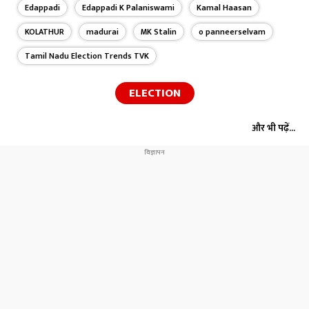
Edappadi
Edappadi K Palaniswami
Kamal Haasan
KOLATHUR
madurai
MK Stalin
o panneerselvam
Tamil Nadu Election Trends TVK
ELECTION
और भी पढ़ें...