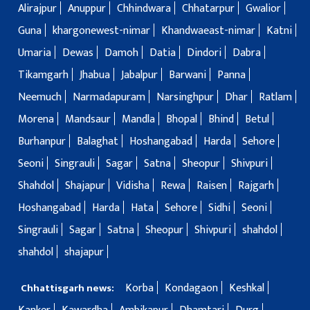
Alirajpur
Anuppur
Chhindwara
Chhatarpur
Gwalior
Guna
khargonewest-nimar
Khandwaeast-nimar
Katni
Umaria
Dewas
Damoh
Datia
Dindori
Dabra
Tikamgarh
Jhabua
Jabalpur
Barwani
Panna
Neemuch
Narmadapuram
Narsinghpur
Dhar
Ratlam
Morena
Mandsaur
Mandla
Bhopal
Bhind
Betul
Burhanpur
Balaghat
Hoshangabad
Harda
Sehore
Seoni
Singrauli
Sagar
Satna
Sheopur
Shivpuri
Shahdol
Shajapur
Vidisha
Rewa
Raisen
Rajgarh
Hoshangabad
Harda
Hata
Sehore
Sidhi
Seoni
Singrauli
Sagar
Satna
Sheopur
Shivpuri
shahdol
shahdol
shajapur
Korba
Kondagaon
Keshkal
Chhattisgarh news: