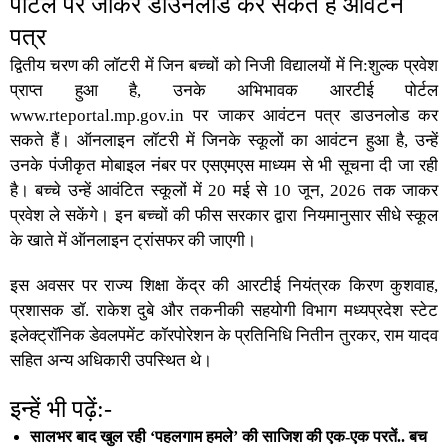
पोर्टल पर जाकर डाउनलोड कर सकते हैं आवंटन
पत्र
द्वितीय चरण की लॉटरी में जिन बच्‍चों को निजी विद्यालयों में नि:शुल्‍क प्रवेश
प्राप्‍त हुआ है, उनके अभिभावक आरटीई पोर्टल
www.rteportal.mp.gov.in पर जाकर आवंटन पत्र डाउनलोड कर
सकते हैं। ऑनलाइन लॉटरी में जिनके स्कूलों का आवंटन हुआ है, उन्हें
उनके पंजीकृत मोबाइल नंबर पर एसएमएस माध्‍यम से भी सूचना दी जा रही
है। बच्चे उन्‍हें आवंटित स्कूलों में 20 मई से 10 जून, 2026 तक जाकर
प्रवेश ले सकेंगे। इन बच्चों की फीस सरकार द्वारा नियमानुसार सीधे स्कूल
के खाते में ऑनलाइन ट्रांसफर की जाएगी।
इस अवसर पर राज्‍य शिक्षा केंद्र की आरटीई नियंत्रक किरण कुशवाह,
प्रशासक डॉ. राकेश दुबे और तकनीकी सहयोगी विभाग मध्‍यप्रदेश स्‍टेट
इलेक्ट्रॉनिक डेवलपमेंट कॉरपोरेशन के प्रतिनिधि नितीन तुरकर, राम यादव
सहित अन्‍य अधिकारी उपस्थित थे।
इन्हें भी पढ़ें:-
सालभर बाद खुल रही ‘पहलगाम हमले’ की साजिश की एक-एक परतें.. बच