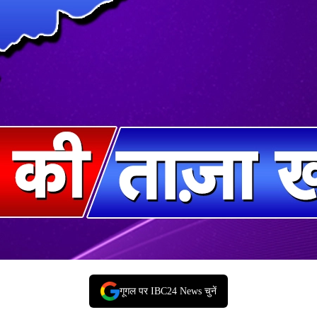
गूगल पर IBC24 News चुनें