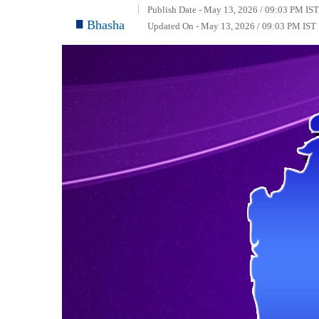
Publish Date - May 13, 2026 / 09:03 PM IST
Bhasha
Updated On - May 13, 2026 / 09:03 PM IST