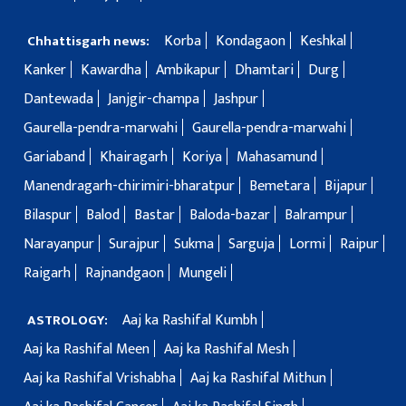
Korba
Kondagaon
Keshkal
Chhattisgarh news:
Kanker
Kawardha
Ambikapur
Dhamtari
Durg
Dantewada
Janjgir-champa
Jashpur
Gaurella-pendra-marwahi
Gaurella-pendra-marwahi
Gariaband
Khairagarh
Koriya
Mahasamund
Manendragarh-chirimiri-bharatpur
Bemetara
Bijapur
Bilaspur
Balod
Bastar
Baloda-bazar
Balrampur
Narayanpur
Surajpur
Sukma
Sarguja
Lormi
Raipur
Raigarh
Rajnandgaon
Mungeli
Aaj ka Rashifal Kumbh
ASTROLOGY:
Aaj ka Rashifal Meen
Aaj ka Rashifal Mesh
Aaj ka Rashifal Vrishabha
Aaj ka Rashifal Mithun