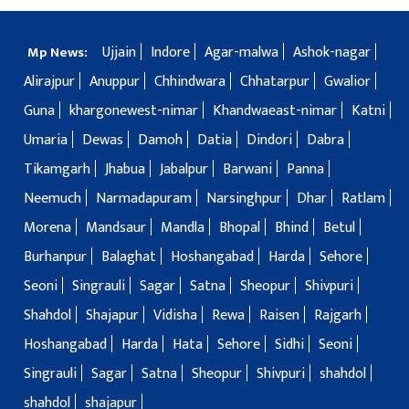
Ujjain
Indore
Agar-malwa
Ashok-nagar
Mp News:
Alirajpur
Anuppur
Chhindwara
Chhatarpur
Gwalior
Guna
khargonewest-nimar
Khandwaeast-nimar
Katni
Umaria
Dewas
Damoh
Datia
Dindori
Dabra
Tikamgarh
Jhabua
Jabalpur
Barwani
Panna
Neemuch
Narmadapuram
Narsinghpur
Dhar
Ratlam
Morena
Mandsaur
Mandla
Bhopal
Bhind
Betul
Burhanpur
Balaghat
Hoshangabad
Harda
Sehore
Seoni
Singrauli
Sagar
Satna
Sheopur
Shivpuri
Shahdol
Shajapur
Vidisha
Rewa
Raisen
Rajgarh
Hoshangabad
Harda
Hata
Sehore
Sidhi
Seoni
Singrauli
Sagar
Satna
Sheopur
Shivpuri
shahdol
shahdol
shajapur