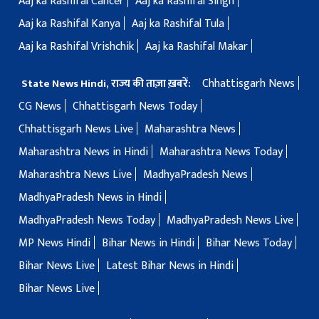
Aaj ka Rashifal Cancer
Aaj ka Rashifal Singh
Aaj ka Rashifal Kanya
Aaj ka Rashifal Tula
Aaj ka Rashifal Vrishchik
Aaj ka Rashifal Makar
Chhattisgarh News
State News Hindi, राज्य की ताज़ा ख़बरें:
CG News
Chhattisgarh News Today
Chhattisgarh News Live
Maharashtra News
Maharashtra News in Hindi
Maharashtra News Today
Maharashtra News Live
MadhyaPradesh News
MadhyaPradesh News in Hindi
MadhyaPradesh News Today
MadhyaPradesh News Live
MP News Hindi
Bihar News in Hindi
Bihar News Today
Bihar News Live
Latest Bihar News in Hindi
Bihar News Live