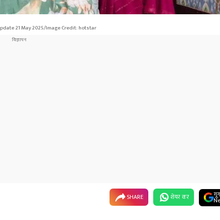
pdate 21 May 2025/Image Credit: hotstar
गू
SHARE
शेयर कर
Ne