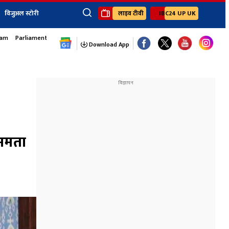
विजुअल स्टोरी
लाइव टीवी
IBC24 UP UK
sam
Parliament Monsoon Session
×
ेंट
खेल
जॉब्स न्यूज
Youtube Channels
Download App
यूथ कॉर्नर
IBC24
Ibc24 Jankarwan
IBC 24 Digital
Ibc24 Up-Uk
Ibc24 Madhya
Ibc24 Maidani
ममता
Ibc24 Sarguja
Ibc24 Bastar
Ibc24 Malwa
Ibc24 Mahakoshal