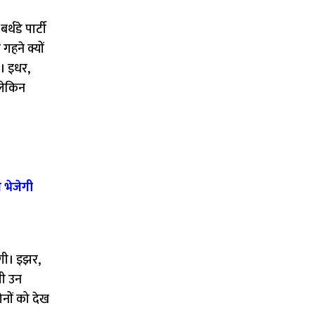
थडे पार्टी
हने क्यों
े। इधर,
लेकिन
 भेजेगी
गी। इझर,
ली उन
नों को देख