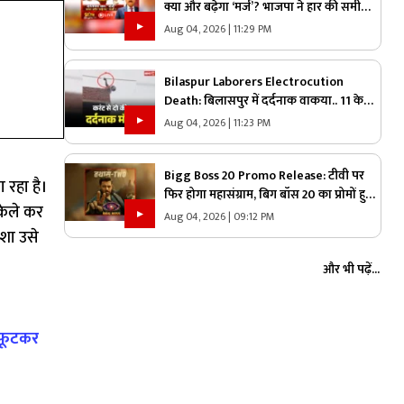
क्या और बढ़ेगा ‘मर्ज’? भाजपा ने हार की समीक्षा
के लिए बनाई कमेटी, क्या सरकार पर दिखेगा हार
Aug 04, 2026 | 11:29 PM
का असर?
Bilaspur Laborers Electrocution
Death: बिलासपुर में दर्दनाक वाकया.. 11 केवी
हाईटेंशन लाइन की चपेट में आये दो मजदूर, मौके
Aug 04, 2026 | 11:23 PM
पर ही तोड़ दिया दम, देखें वीडियो
Bigg Boss 20 Promo Release: टीवी पर
 रहा है।
फिर होगा महासंग्राम, बिग बॉस 20 का प्रोमों हुआ
केले कर
रिलीज, इस दिन से शो का लुफ्त उठा पाएंगे
Aug 04, 2026 | 09:12 PM
दर्शक
ेशा उसे
और भी पढ़ें...
-फूटकर