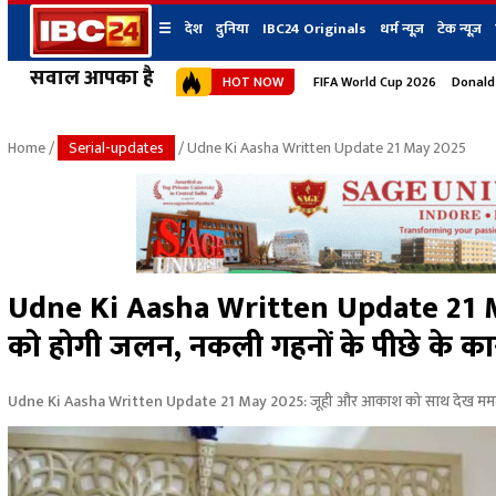
☰
देश
दुनिया
IBC24 Originals
धर्म न्यूज़
टेक न्यूज़
सवाल आपका है
HOT NOW
FIFA World Cup 2026
Donald
देश
प्रदेश न्यूज
शहर
दुनिया
IBC24 Original
छत्तीसगढ़ न्यूज
भोपाल
Home
/
Serial-updates
/ Udne Ki Aasha Written Update 21 May 2025
मध्यप्रदेश न्यूज
इंदौर
उत्तर प्रदेश न्यूज
जबलपुर
बिहार न्यूज
ग्वालियर
उत्तराखंड न्यूज
रायपुर
महाराष्ट्र न्यूज
बिलासपुर
Udne Ki Aasha Written Update 21 
हिमाचल प्रदेश न्यूज
को होगी जलन, नकली गहनों के पीछे के क
हरियाणा न्यूज
Udne Ki Aasha Written Update 21 May 2025: जूही और आकाश को साथ देख ममता 