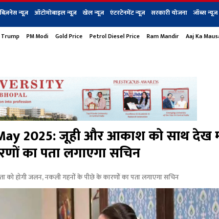
बिज़नेस न्यूज़
ऑटोमोबाइल न्यूज़
खेल न्यूज़
एंटरटेनमेंट न्यूज़
सरकारी योजना
जॉब्स न्यूज
 Trump
PM Modi
Gold Price
Petrol Diesel Price
Ram Mandir
Aaj Ka Mau
s
बिज़नेस
टेक न्यूज
धर्म
ऑटोमोबाइल
एंटरटेनम
शेयर बाज़ार
गैजेट्स न्यूज
May 2025: जूही और आकाश को साथ देख 
ारणों का पता लगाएगा सचिन
को होगी जलन, नकली गहनों के पीछे के कारणों का पता लगाएगा सचिन