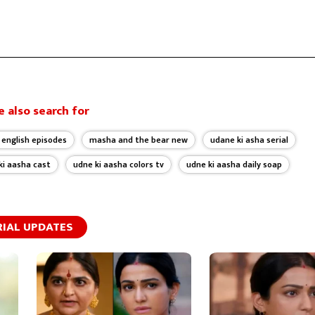
 also search for
english episodes
masha and the bear new
udane ki asha serial
ki aasha cast
udne ki aasha colors tv
udne ki aasha daily soap
RIAL UPDATES