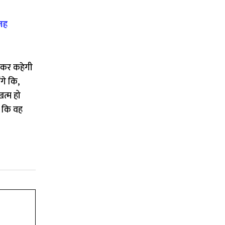
वजह
ेखकर कहेगी
गे कि,
त्म हो
ा कि वह