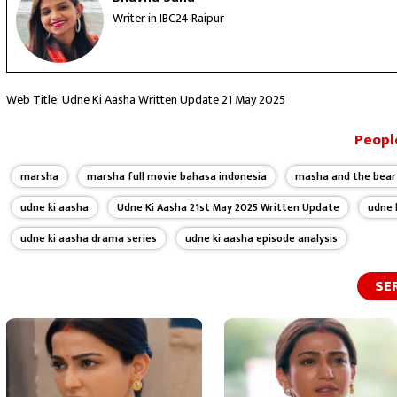
Writer in IBC24 Raipur
Web Title: Udne Ki Aasha Written Update 21 May 2025
People
marsha
marsha full movie bahasa indonesia
masha and the bear 
udne ki aasha
Udne Ki Aasha 21st May 2025 Written Update
udne 
udne ki aasha drama series
udne ki aasha episode analysis
SE