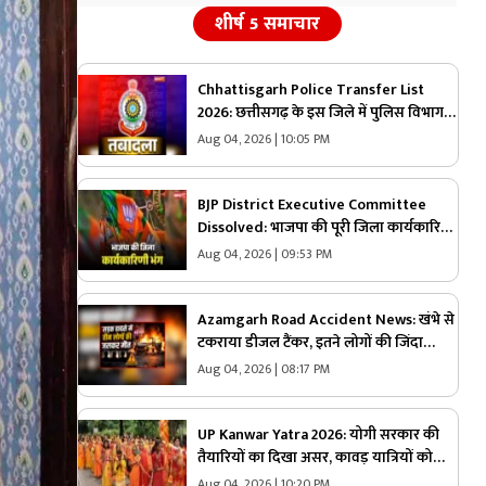
शीर्ष 5 समाचार
Chhattisgarh Police Transfer List
2026: छत्तीसगढ़ के इस जिले में पुलिस विभाग में
बड़ा फेरबदल.. एक साथ बदले गए कई ASI,
Aug 04, 2026 | 10:05 PM
मुख्यालय से आदेश और सूची जारी, देखें
BJP District Executive Committee
Dissolved: भाजपा की पूरी जिला कार्यकारिणी
भंग.. प्रदेश अध्यक्ष ने जारी किया आदेश तो मची
Aug 04, 2026 | 09:53 PM
पार्टी में खलबली, जानें क्या है बड़ी वजह..
Azamgarh Road Accident News: खंभे से
टकराया डीजल टैंकर, इतने लोगों की जिंदा
जलकर हुई मौत, शवों की हालत देख पुलिस भी
Aug 04, 2026 | 08:17 PM
रह गई हैरान
UP Kanwar Yatra 2026: योगी सरकार की
तैयारियों का दिखा असर, कावड़ यात्रियों को
मिली सुरक्षा तो महिलाएं भी निकली शिव भक्ति
Aug 04, 2026 | 10:20 PM