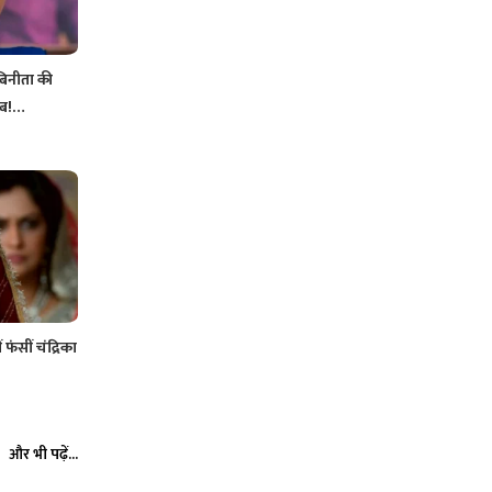
िनीता की
ाब!…
फंसीं चंद्रिका
और भी पढ़ें...