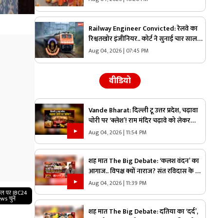
की राह पर, पढ़िए ये विशेष लेख
Railway Engineer Convicted: रेलवे का
रिश्वतखोर इंजीनियर.. कोर्ट ने सुनाई चार साल
की सजा, लगाया तगड़ा जुर्माना.. ठेकेदार से
Aug 04, 2026 | 07:45 PM
वसूल रहा था रकम
वीडियो
Vande Bharat: दिल्ली टू उत्तर प्रदेश, चढ़ावा
चोरी पर ‘क्लेश’! राम मंदिर चढ़ावे को लेकर
विपक्ष का बड़ा हमला, क्या हंगामे से निकलेगा
Aug 04, 2026 | 11:54 PM
समस्या का हल?
शह मात The Big Debate: ‘कलश वंदन’ का
आगाज.. विपक्ष क्यों नाराज? संत रविदास के नाम
सरकार ने की अहम घोषणाएं, कांग्रेस के पास
Aug 04, 2026 | 11:39 PM
कलश वंदन का क्या है तोड़?
गल पर IBC24
ws चुनें
शह मात The Big Debate: दतिया का ‘दर्द’,