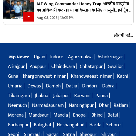
IAF Wing Commander Honey Trap: भारतीय वायुसेना
का अधिकारी कर रहा था पाकिस्तान के लिए जासूसी.. हनीट्रैप में
फंसकर किया कुछ ऐसा जानकार रह जायेंगे हैरान
Aug 08, 2026 | 12:05 PM
और भी पढ़ें...
Ujjain
Indore
Agar-malwa
Ashok-nagar
Mp News:
Alirajpur
Anuppur
Chhindwara
Chhatarpur
Gwalior
Guna
khargonewest-nimar
Khandwaeast-nimar
Katni
Umaria
Dewas
Damoh
Datia
Dindori
Dabra
Tikamgarh
Jhabua
Jabalpur
Barwani
Panna
Neemuch
Narmadapuram
Narsinghpur
Dhar
Ratlam
Morena
Mandsaur
Mandla
Bhopal
Bhind
Betul
Burhanpur
Balaghat
Hoshangabad
Harda
Sehore
Seoni
Singrauli
Sagar
Satna
Sheopur
Shivpuri