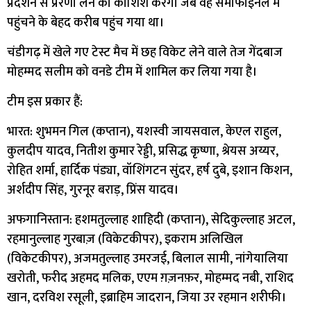
प्रदर्शन से प्रेरणा लेने की कोशिश करेगा जब वह सेमीफाइनल में
पहुंचने के बेहद करीब पहुंच गया था।
चंडीगढ़ में खेले गए टेस्ट मैच में छह विकेट लेने वाले तेज गेंदबाज
मोहम्मद सलीम को वनडे टीम में शामिल कर लिया गया है।
टीम इस प्रकार हैं:
भारत: शुभमन गिल (कप्तान), यशस्वी जायसवाल, केएल राहुल,
कुलदीप यादव, नितीश कुमार रेड्डी, प्रसिद्ध कृष्णा, श्रेयस अय्यर,
रोहित शर्मा, हार्दिक पंड्या, वॉशिंगटन सुंदर, हर्ष दुबे, इशान किशन,
अर्शदीप सिंह, गुरनूर बराड़, प्रिंस यादव।
अफगानिस्तान: हशमतुल्लाह शाहिदी (कप्तान), सेदिकुल्लाह अटल,
रहमानुल्लाह गुरबाज़ (विकेटकीपर), इकराम अलिखिल
(विकेटकीपर), अजमतुल्लाह उमरजई, बिलाल सामी, नांगेयालिया
खरोती, फरीद अहमद मलिक, एएम ग़ज़नफ़र, मोहम्मद नबी, राशिद
खान, दरविश रसूली, इब्राहिम जादरान, जिया उर रहमान शरीफी।