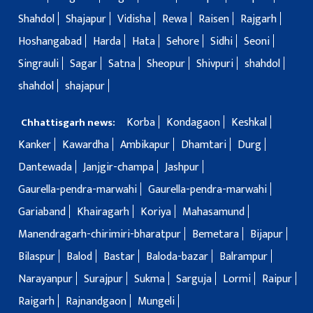
Shahdol
Shajapur
Vidisha
Rewa
Raisen
Rajgarh
Hoshangabad
Harda
Hata
Sehore
Sidhi
Seoni
Singrauli
Sagar
Satna
Sheopur
Shivpuri
shahdol
shahdol
shajapur
Korba
Kondagaon
Keshkal
Chhattisgarh news:
Kanker
Kawardha
Ambikapur
Dhamtari
Durg
Dantewada
Janjgir-champa
Jashpur
Gaurella-pendra-marwahi
Gaurella-pendra-marwahi
Gariaband
Khairagarh
Koriya
Mahasamund
Manendragarh-chirimiri-bharatpur
Bemetara
Bijapur
Bilaspur
Balod
Bastar
Baloda-bazar
Balrampur
Narayanpur
Surajpur
Sukma
Sarguja
Lormi
Raipur
Raigarh
Rajnandgaon
Mungeli