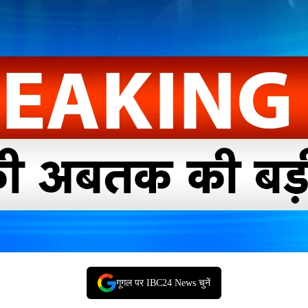
गूगल पर IBC24 News चुनें