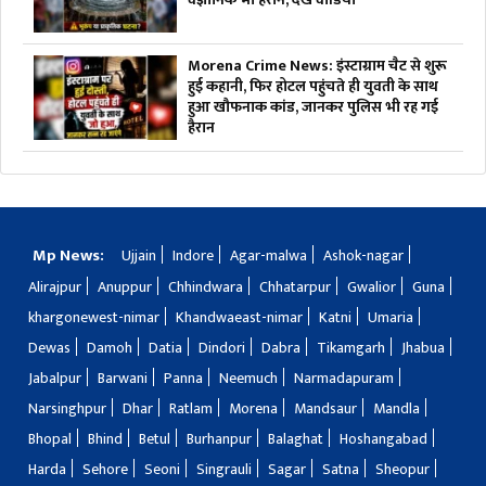
Morena Crime News: इंस्टाग्राम चैट से शुरू
हुई कहानी, फिर होटल पहुंचते ही युवती के साथ
हुआ खौफनाक कांड, जानकर पुलिस भी रह गई
हैरान
Mp News:
Ujjain
Indore
Agar-malwa
Ashok-nagar
Alirajpur
Anuppur
Chhindwara
Chhatarpur
Gwalior
Guna
khargonewest-nimar
Khandwaeast-nimar
Katni
Umaria
Dewas
Damoh
Datia
Dindori
Dabra
Tikamgarh
Jhabua
Jabalpur
Barwani
Panna
Neemuch
Narmadapuram
Narsinghpur
Dhar
Ratlam
Morena
Mandsaur
Mandla
Bhopal
Bhind
Betul
Burhanpur
Balaghat
Hoshangabad
Harda
Sehore
Seoni
Singrauli
Sagar
Satna
Sheopur