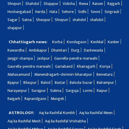
Shivpuri
Shahdol
Shajapur
Vidisha
Rewa
Raisen
Rajgarh
Hoshangabad
Harda
Hata
Sehore
Sidhi
Seoni
Singrauli
Sagar
Satna
Sheopur
Shivpuri
shahdol
shahdol
shajapur
Chhattisgarh news:
Korba
Kondagaon
Keshkal
Kanker
Kawardha
Ambikapur
Dhamtari
Durg
Dantewada
Janjgir-champa
Jashpur
Gaurella-pendra-marwahi
Gaurella-pendra-marwahi
Gariaband
Khairagarh
Koriya
Mahasamund
Manendragarh-chirimiri-bharatpur
Bemetara
Bijapur
Bilaspur
Balod
Bastar
Baloda-bazar
Balrampur
Narayanpur
Surajpur
Sukma
Sarguja
Lormi
Raipur
Raigarh
Rajnandgaon
Mungeli
ASTROLOGY:
Aaj ka Rashifal Kumbh
Aaj ka Rashifal Meen
Aaj ka Rashifal Mesh
Aaj ka Rashifal Vrishabha