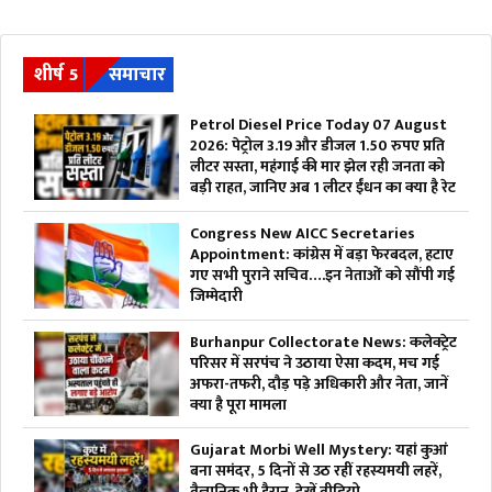
शीर्ष 5
समाचार
Petrol Diesel Price Today 07 August
2026: पेट्रोल 3.19 और डीजल 1.50 रुपए प्रति
लीटर सस्ता, महंगाई की मार झेल रही जनता को
बड़ी राहत, जानिए अब 1 लीटर ईंधन का क्या है रेट
Congress New AICC Secretaries
Appointment: कांग्रेस में बड़ा फेरबदल, हटाए
गए सभी पुराने सचिव….इन नेताओं को सौंपी गई
जिम्मेदारी
Burhanpur Collectorate News: कलेक्ट्रेट
परिसर में सरपंच ने उठाया ऐसा कदम, मच गई
अफरा-तफरी, दौड़ पड़े अधिकारी और नेता, जानें
क्या है पूरा मामला
Gujarat Morbi Well Mystery: यहां कुआं
बना समंदर, 5 दिनों से उठ रहीं रहस्यमयी लहरें,
वैज्ञानिक भी हैरान, देखें वीडियो