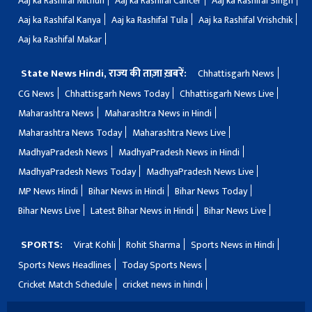
Aaj ka Rashifal Mithun
Aaj ka Rashifal Cancer
Aaj ka Rashifal Singh
Aaj ka Rashifal Kanya
Aaj ka Rashifal Tula
Aaj ka Rashifal Vrishchik
Aaj ka Rashifal Makar
State News Hindi, राज्य की ताज़ा ख़बरें:
Chhattisgarh News
CG News
Chhattisgarh News Today
Chhattisgarh News Live
Maharashtra News
Maharashtra News in Hindi
Maharashtra News Today
Maharashtra News Live
MadhyaPradesh News
MadhyaPradesh News in Hindi
MadhyaPradesh News Today
MadhyaPradesh News Live
MP News Hindi
Bihar News in Hindi
Bihar News Today
Bihar News Live
Latest Bihar News in Hindi
Bihar News Live
SPORTS:
Virat Kohli
Rohit Sharma
Sports News in Hindi
Sports News Headlines
Today Sports News
Cricket Match Schedule
cricket news in hindi