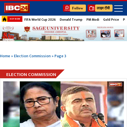
Follow
लाइव टीवी
FIFA World Cup 2026
Donald Trump
PM Modi
Gold Price
Pe
HOT NOW
Home
»
Election Commission
»
Page 3
ELECTION COMMISSION