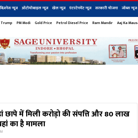
बिज़नेस न्यूज़
ऑटोमोबाइल न्यूज़
खेल न्यूज़
एंटरटेनमेंट न्यूज़
सरकारी योजना
जॉब्स न्यूज
 Trump
PM Modi
Gold Price
Petrol Diesel Price
Ram Mandir
Aaj Ka Mau
s
बिज़नेस
टेक न्यूज
धर्म
ऑटोमोबाइल
एंटरटेनम
शेयर बाज़ार
गैजेट्स न्यूज
हां छापे में मिली करोड़ो की संपत्ति और 80 लाख
ां का है मामला
PM