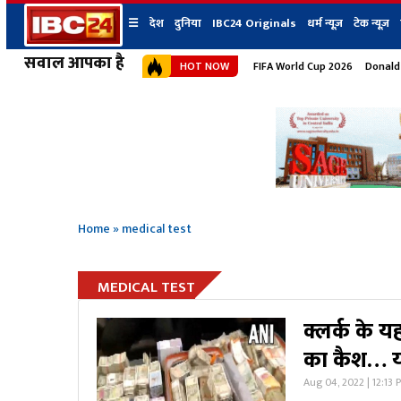
☰
देश
दुनिया
IBC24 Originals
धर्म न्यूज़
टेक न्यूज़
सवाल आपका है
HOT NOW
FIFA World Cup 2026
Donald
देश
प्रदेश न्यूज
शहर
दुनिया
IBC24 Original
छत्तीसगढ़ न्यूज
भोपाल
मध्यप्रदेश न्यूज
इंदौर
उत्तर प्रदेश न्यूज
जबलपुर
बिहार न्यूज
ग्वालियर
उत्तराखंड न्यूज
रायपुर
महाराष्ट्र न्यूज
बिलासपुर
Home
»
medical test
हिमाचल प्रदेश न्यूज
हरियाणा न्यूज
MEDICAL TEST
क्लर्क के य
का कैश… यह
Aug 04, 2022 | 12:13 