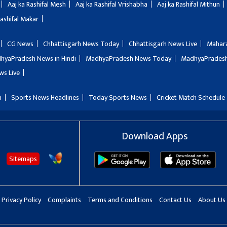
Aaj ka Rashifal Mesh
Aaj ka Rashifal Vrishabha
Aaj ka Rashifal Mithun
Rashifal Makar
CG News
Chhattisgarh News Today
Chhattisgarh News Live
Mahar
hyaPradesh News in Hindi
MadhyaPradesh News Today
MadhyaPradesh
ws Live
i
Sports News Headlines
Today Sports News
Cricket Match Schedule
Download Apps
Sitemaps
Privacy Policy
Complaints
Terms and Conditions
Contact Us
About Us