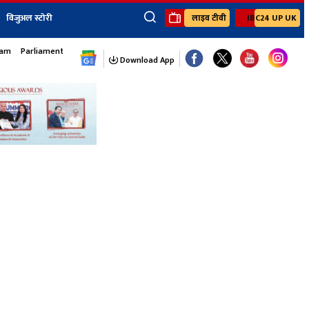
विजुअल स्टोरी
लाइव टीवी
IBC24 UP UK
×
sam
Parliament Monsoon Session
ेंट
खेल
जॉब्स न्यूज
Youtube Channels
Download App
यूथ कॉर्नर
IBC24
Ibc24 Jankarwan
IBC 24 Digital
Ibc24 Up-Uk
Ibc24 Madhya
Ibc24 Maidani
Ibc24 Sarguja
Ibc24 Bastar
Ibc24 Malwa
Ibc24 Mahakoshal