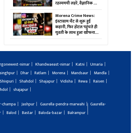
रहस्यमयी लहरें, वैज्ञानिक भी
हैरान, देखें वीडियो
Morena Crime News:
इंस्टाग्राम चैट से शुरू हुई
कहानी, फिर होटल पहुंचते ही
युवती के साथ हुआ खौफनाक
कांड, जानकर पुलिस भी रह
गई हैरान
rgonewest-nimar
Khandwaeast-nimar
Katni
Umaria
singhpur
Dhar
Ratlam
Morena
Mandsaur
Mandla
Shivpuri
Shahdol
Shajapur
Vidisha
Rewa
Raisen
hdol
shajapur
ir-champa
Jashpur
Gaurella-pendra-marwahi
Gaurella-
r
Balod
Bastar
Baloda-bazar
Balrampur