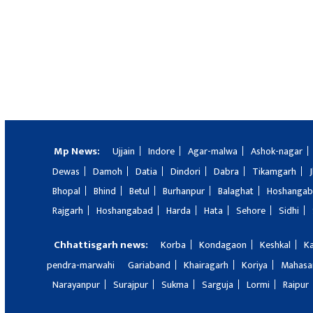
Mp News:
Ujjain
Indore
Agar-malwa
Ashok-nagar
Dewas
Damoh
Datia
Dindori
Dabra
Tikamgarh
Bhopal
Bhind
Betul
Burhanpur
Balaghat
Hoshanga
Rajgarh
Hoshangabad
Harda
Hata
Sehore
Sidhi
Chhattisgarh news:
Korba
Kondagaon
Keshkal
K
pendra-marwahi
Gariaband
Khairagarh
Koriya
Mahas
Narayanpur
Surajpur
Sukma
Sarguja
Lormi
Raipur