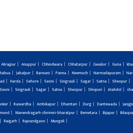
Alirajpur
Anuppur
Chhindwara
Chhatarpur
Gwalior
Guna
kha
Jhabua
Jabalpur
Barwani
Panna
Neemuch
Narmadapuram
Nar
bad
Harda
Sehore
Seoni
Singrauli
Sagar
Satna
Sheopur
Seoni
Singrauli
Sagar
Satna
Sheopur
Shivpuri
shahdol
sha
anker
Kawardha
Ambikapur
Dhamtari
Durg
Dantewada
Janjg
amund
Manendragarh-chirimiri-bharatpur
Bemetara
Bijapur
Bilaspu
Raigarh
Rajnandgaon
Mungeli