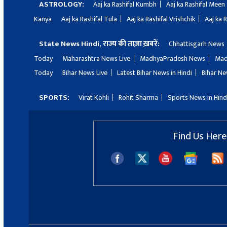
ASTROLOGY:
Aaj ka Rashifal Kumbh
Aaj ka Rashifal Meen
Kanya
Aaj ka Rashifal Tula
Aaj ka Rashifal Vrishchik
Aaj ka 
State News Hindi, राज्य की ताज़ा ख़बरें:
Chhattisgarh News
Today
Maharashtra News Live
MadhyaPradesh News
Mad
Today
Bihar News Live
Latest Bihar News in Hindi
Bihar Ne
SPORTS:
Virat Kohli
Rohit Sharma
Sports News in Hind
Find Us Here