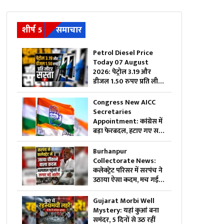
शीर्ष 5
समाचार
Petrol Diesel Price
Today 07 August
2026: पेट्रोल 3.19 और
डीजल 1.50 रुपए प्रति लीटर
सस्ता, महंगाई की मार झेल
रही जनता को बड़ी राहत,
Congress New AICC
जानिए अब 1 लीटर ईंधन का
Secretaries
क्या है रेट
Appointment: कांग्रेस में
बड़ा फेरबदल, हटाए गए सभी
पुराने सचिव….इन नेताओं को
सौंपी गई जिम्मेदारी
Burhanpur
Collectorate News:
कलेक्ट्रेट परिसर में सरपंच ने
उठाया ऐसा कदम, मच गई
अफरा-तफरी, दौड़ पड़े
अधिकारी और नेता, जानें क्या
Gujarat Morbi Well
है पूरा मामला
Mystery: यहां कुआं बना
समंदर, 5 दिनों से उठ रहीं