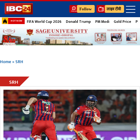
Follow
लाइव टीवी
FIFA World Cup 2026
Donald Trump
PM Modi
Gold Price
Pe
HOT NOW
Home
»
SRH
SRH