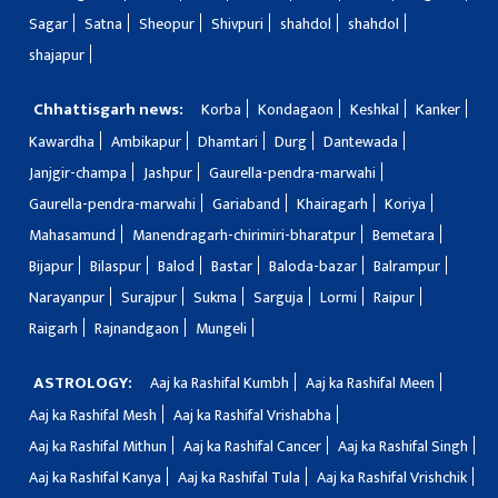
Sagar
Satna
Sheopur
Shivpuri
shahdol
shahdol
shajapur
Chhattisgarh news:
Korba
Kondagaon
Keshkal
Kanker
Kawardha
Ambikapur
Dhamtari
Durg
Dantewada
Janjgir-champa
Jashpur
Gaurella-pendra-marwahi
Gaurella-pendra-marwahi
Gariaband
Khairagarh
Koriya
Mahasamund
Manendragarh-chirimiri-bharatpur
Bemetara
Bijapur
Bilaspur
Balod
Bastar
Baloda-bazar
Balrampur
Narayanpur
Surajpur
Sukma
Sarguja
Lormi
Raipur
Raigarh
Rajnandgaon
Mungeli
ASTROLOGY:
Aaj ka Rashifal Kumbh
Aaj ka Rashifal Meen
Aaj ka Rashifal Mesh
Aaj ka Rashifal Vrishabha
Aaj ka Rashifal Mithun
Aaj ka Rashifal Cancer
Aaj ka Rashifal Singh
Aaj ka Rashifal Kanya
Aaj ka Rashifal Tula
Aaj ka Rashifal Vrishchik