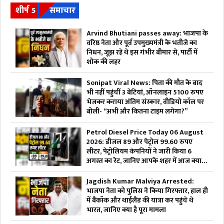
शीर्ष 5
समाचार
Arvind Bhutiani passes away: भाजपा के
वरिष्ठ नेता और पूर्व उपमुख्यमंत्री के भतीजे का
निधन, जूझ रहे थे इस गंभीर बीमार से, पार्टी में
शोक की लहर
Sonipat Viral News: पिता की मौत के बाद
भी नहीं पहुंचीं 3 बेटियां, ऑनलाइन 5100 रुपए
भेजकर कराया अंतिम संस्कार, वीडियो कॉल पर
बोली- “अभी और कितना टाइम लगेगा?”
Petrol Diesel Price Today 06 August
2026: डीजल 89 और पेट्रोल 99.60 रुपए
लीटर, पेट्रोलियम कंपनियों ने जारी किया 6
अगस्त का रेट, जानिए आपके शहर में आज क्या है
ईंधन की कीमत
Jagdish Kumar Malviya Arrested:
भाजपा नेता को पुलिस ने किया गिरफ्तार, हाल ही
में बैंकॉक और थाईलैंड की यात्रा कर पहुंचे थे
भारत, जानिए क्या है पूरा मामला