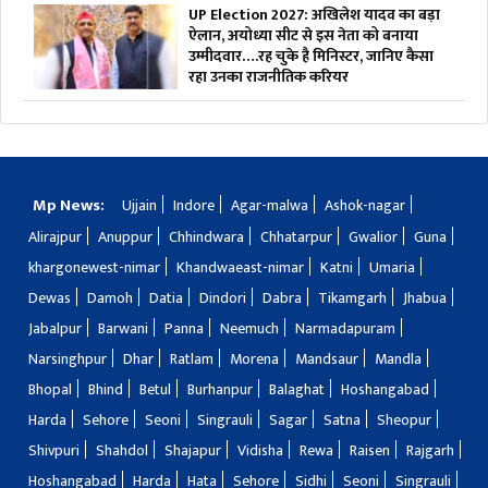
UP Election 2027: अखिलेश यादव का बड़ा
ऐलान, अयोध्या सीट से इस नेता को बनाया
उम्मीदवार….रह चुके है मिनिस्टर, जानिए कैसा
रहा उनका राजनीतिक करियर
Mp News:
Ujjain
Indore
Agar-malwa
Ashok-nagar
Alirajpur
Anuppur
Chhindwara
Chhatarpur
Gwalior
Guna
khargonewest-nimar
Khandwaeast-nimar
Katni
Umaria
Dewas
Damoh
Datia
Dindori
Dabra
Tikamgarh
Jhabua
Jabalpur
Barwani
Panna
Neemuch
Narmadapuram
Narsinghpur
Dhar
Ratlam
Morena
Mandsaur
Mandla
Bhopal
Bhind
Betul
Burhanpur
Balaghat
Hoshangabad
Harda
Sehore
Seoni
Singrauli
Sagar
Satna
Sheopur
Shivpuri
Shahdol
Shajapur
Vidisha
Rewa
Raisen
Rajgarh
Hoshangabad
Harda
Hata
Sehore
Sidhi
Seoni
Singrauli