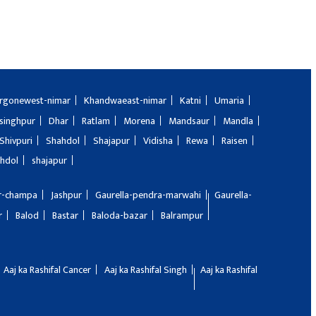
rgonewest-nimar
Khandwaeast-nimar
Katni
Umaria
singhpur
Dhar
Ratlam
Morena
Mandsaur
Mandla
Shivpuri
Shahdol
Shajapur
Vidisha
Rewa
Raisen
hdol
shajapur
ir-champa
Jashpur
Gaurella-pendra-marwahi
Gaurella-
r
Balod
Bastar
Baloda-bazar
Balrampur
Aaj ka Rashifal Cancer
Aaj ka Rashifal Singh
Aaj ka Rashifal