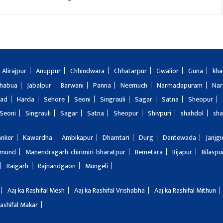
Alirajpur
Anuppur
Chhindwara
Chhatarpur
Gwalior
Guna
kha
Jhabua
Jabalpur
Barwani
Panna
Neemuch
Narmadapuram
Nar
bad
Harda
Sehore
Seoni
Singrauli
Sagar
Satna
Sheopur
Seoni
Singrauli
Sagar
Satna
Sheopur
Shivpuri
shahdol
sha
anker
Kawardha
Ambikapur
Dhamtari
Durg
Dantewada
Janjg
amund
Manendragarh-chirimiri-bharatpur
Bemetara
Bijapur
Bilaspu
Raigarh
Rajnandgaon
Mungeli
Aaj ka Rashifal Mesh
Aaj ka Rashifal Vrishabha
Aaj ka Rashifal Mithun
Rashifal Makar