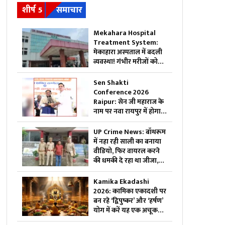
शीर्ष 5
समाचार
Mekahara Hospital
Treatment System:
मेकाहारा अस्पताल में बदली
व्यवस्था! गंभीर मरीजों को
अब ऐसे मिलेगी इमरजेंसी
वार्ड में एंट्री, यहां होगी
Sen Shakti
शुरुआती जांच
Conference 2026
Raipur: सेन जी महाराज के
नाम पर नवा रायपुर में होगा
चौक, केश शिल्पी सम्मान
समारोह में सीएम साय ने
UP Crime News: बॉथरूम
किया ऐलान, सामुदायिक
में नहा रही साली का बनाया
भवन के लिए इतने लाख
वीडियो, फिर वायरल करने
रुपए देगी सरकार
की धमकी दे रहा था जीजा,
परेशान युवती ने उठाया ये
खौफनाक कदम
Kamika Ekadashi
2026: कामिका एकादशी पर
बन रहे ‘द्विपुष्कर’ और ‘हर्षण’
योग में करें यह एक अचूक
साधना, मिलेगा “वाजपेय”