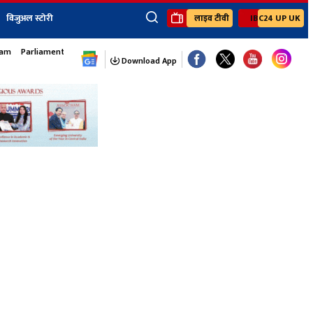
विजुअल स्टोरी
लाइव टीवी
IBC24 UP UK
×
sam
Parliament Monsoon Session
ेंट
खेल
जॉब्स न्यूज
Youtube Channels
Download App
यूथ कॉर्नर
IBC24
Ibc24 Jankarwan
IBC 24 Digital
Ibc24 Up-Uk
Ibc24 Madhya
Ibc24 Maidani
Ibc24 Sarguja
Ibc24 Bastar
Ibc24 Malwa
Ibc24 Mahakoshal