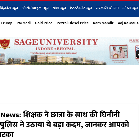
बिज़नेस न्यूज़
ऑटोमोबाइल न्यूज़
खेल न्यूज़
एंटरटेनमेंट न्यूज़
सरकारी योजना
जॉब्स न्यूज
 Trump
PM Modi
Gold Price
Petrol Diesel Price
Ram Mandir
Aaj Ka Mau
s
बिज़नेस
टेक न्यूज
धर्म
ऑटोमोबाइल
एंटरटेनम
शेयर बाज़ार
गैजेट्स न्यूज
ews: शिक्षक ने छात्रा के साथ की घिनौनी
पुलिस ने उठाया ये बड़ा कदम, जानकर आपको
झटका