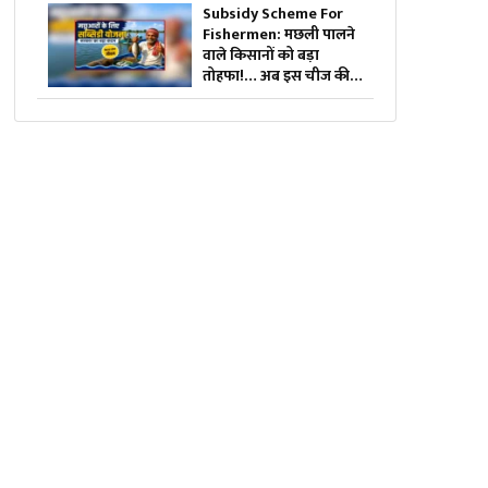
यज्ञ का महापुण्य!
Subsidy Scheme For
Fishermen: मछली पालने
वाले किसानों को बड़ा
तोहफा!… अब इस चीज की
खरीदी पर सरकार देगी 70
प्रतिशत की छूट, जानिए कैसे
ले सकते हैं लाभ