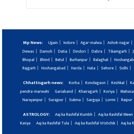
Mp News:
Ujjain
Indore
Agar-malwa
Ashok-nagar
Dewas
Damoh
Datia
Dindori
Dabra
Tikamgarh
Bhopal
Bhind
Betul
Burhanpur
Balaghat
Hoshanga
Rajgarh
Hoshangabad
Harda
Hata
Sehore
Sidhi
Chhattisgarh news:
Korba
Kondagaon
Keshkal
K
pendra-marwahi
Gariaband
Khairagarh
Koriya
Mahas
Narayanpur
Surajpur
Sukma
Sarguja
Lormi
Raipur
ASTROLOGY:
Aaj ka Rashifal Kumbh
Aaj ka Rashifal Meen
Kanya
Aaj ka Rashifal Tula
Aaj ka Rashifal Vrishchik
Aaj ka 