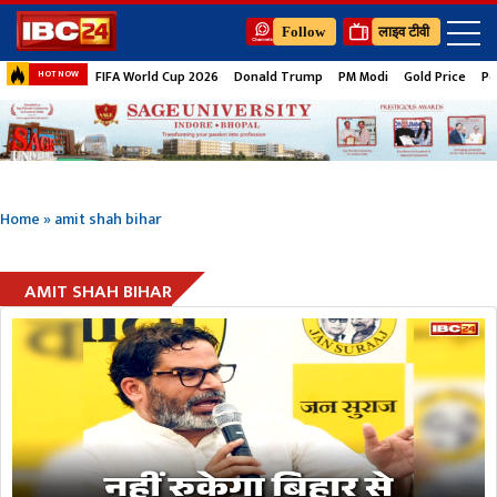
Follow
लाइव टीवी
FIFA World Cup 2026
Donald Trump
PM Modi
Gold Price
Pe
HOT NOW
Home
»
amit shah bihar
AMIT SHAH BIHAR