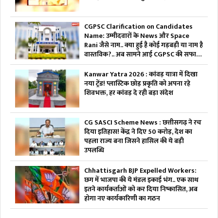
CGPSC Clarification on Candidates
Name: उम्मीदवारों के News और Space
Rani जैसे नाम.. क्या हुई है कोई गड़बड़ी या नाम है
वास्तविक?.. अब सामने आई CGPSC की सफाई,
पढ़ें
Kanwar Yatra 2026 : कांवड़ यात्रा में दिखा
नया ट्रेंड! प्लास्टिक छोड़ प्रकृति को अपना रहे
शिवभक्त, हर कांवड़ दे रही बड़ा संदेश
CG SASCI Scheme News : छत्तीसगढ़ ने रच
दिया इतिहास! केंद्र ने दिए 50 करोड़, देश का
पहला राज्य बना जिसने हासिल की ये बड़ी
उपलब्धि
Chhattisgarh BJP Expelled Workers:
छग में भाजपा की ये मंडल इकाई भंग.. एक साथ
इतने कार्यकर्ताओं को कर दिया निष्कासित, अब
होगा नए कार्यकारिणी का गठन