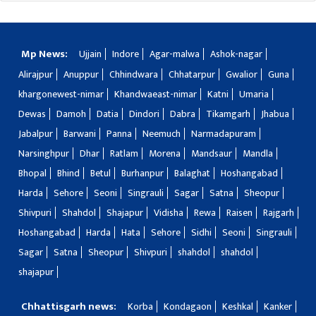
Mp News:
Ujjain
Indore
Agar-malwa
Ashok-nagar
Alirajpur
Anuppur
Chhindwara
Chhatarpur
Gwalior
Guna
khargonewest-nimar
Khandwaeast-nimar
Katni
Umaria
Dewas
Damoh
Datia
Dindori
Dabra
Tikamgarh
Jhabua
Jabalpur
Barwani
Panna
Neemuch
Narmadapuram
Narsinghpur
Dhar
Ratlam
Morena
Mandsaur
Mandla
Bhopal
Bhind
Betul
Burhanpur
Balaghat
Hoshangabad
Harda
Sehore
Seoni
Singrauli
Sagar
Satna
Sheopur
Shivpuri
Shahdol
Shajapur
Vidisha
Rewa
Raisen
Rajgarh
Hoshangabad
Harda
Hata
Sehore
Sidhi
Seoni
Singrauli
Sagar
Satna
Sheopur
Shivpuri
shahdol
shahdol
shajapur
Chhattisgarh news:
Korba
Kondagaon
Keshkal
Kanker