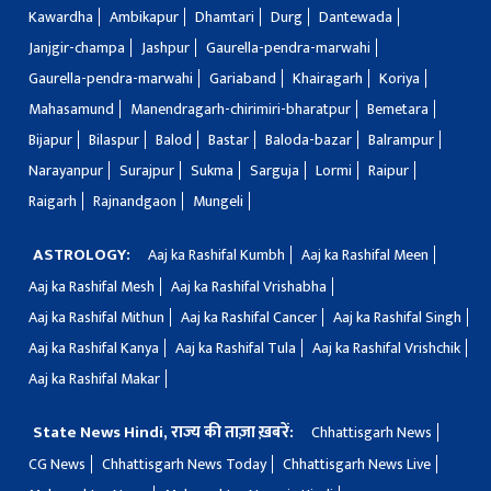
Kawardha
Ambikapur
Dhamtari
Durg
Dantewada
Janjgir-champa
Jashpur
Gaurella-pendra-marwahi
Gaurella-pendra-marwahi
Gariaband
Khairagarh
Koriya
Mahasamund
Manendragarh-chirimiri-bharatpur
Bemetara
Bijapur
Bilaspur
Balod
Bastar
Baloda-bazar
Balrampur
Narayanpur
Surajpur
Sukma
Sarguja
Lormi
Raipur
Raigarh
Rajnandgaon
Mungeli
ASTROLOGY:
Aaj ka Rashifal Kumbh
Aaj ka Rashifal Meen
Aaj ka Rashifal Mesh
Aaj ka Rashifal Vrishabha
Aaj ka Rashifal Mithun
Aaj ka Rashifal Cancer
Aaj ka Rashifal Singh
Aaj ka Rashifal Kanya
Aaj ka Rashifal Tula
Aaj ka Rashifal Vrishchik
Aaj ka Rashifal Makar
State News Hindi, राज्य की ताज़ा ख़बरें:
Chhattisgarh News
CG News
Chhattisgarh News Today
Chhattisgarh News Live