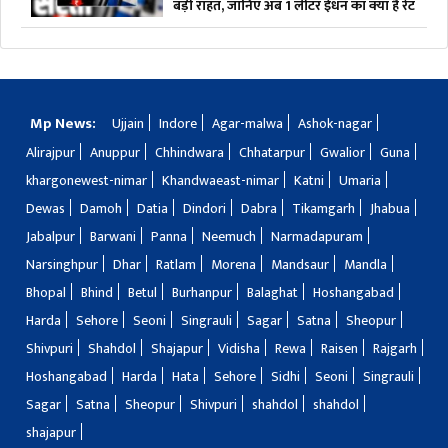
बड़ी राहत, जानिए अब 1 लीटर ईंधन का क्या है रेट
Mp News:
Ujjain
Indore
Agar-malwa
Ashok-nagar
Alirajpur
Anuppur
Chhindwara
Chhatarpur
Gwalior
Guna
khargonewest-nimar
Khandwaeast-nimar
Katni
Umaria
Dewas
Damoh
Datia
Dindori
Dabra
Tikamgarh
Jhabua
Jabalpur
Barwani
Panna
Neemuch
Narmadapuram
Narsinghpur
Dhar
Ratlam
Morena
Mandsaur
Mandla
Bhopal
Bhind
Betul
Burhanpur
Balaghat
Hoshangabad
Harda
Sehore
Seoni
Singrauli
Sagar
Satna
Sheopur
Shivpuri
Shahdol
Shajapur
Vidisha
Rewa
Raisen
Rajgarh
Hoshangabad
Harda
Hata
Sehore
Sidhi
Seoni
Singrauli
Sagar
Satna
Sheopur
Shivpuri
shahdol
shahdol
shajapur