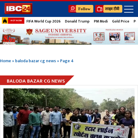
Follow
लाइव टीवी
FIFA World Cup 2026
Donald Trump
PM Modi
Gold Price
Pe
HOT NOW
Home
»
baloda bazar cg news
»
Page 4
BALODA BAZAR CG NEWS