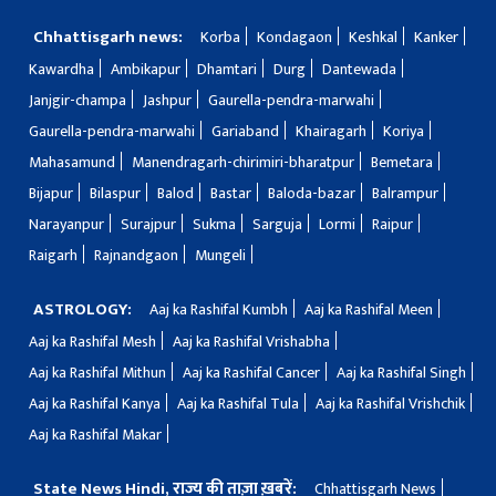
Chhattisgarh news:
Korba
Kondagaon
Keshkal
Kanker
Kawardha
Ambikapur
Dhamtari
Durg
Dantewada
Janjgir-champa
Jashpur
Gaurella-pendra-marwahi
Gaurella-pendra-marwahi
Gariaband
Khairagarh
Koriya
Mahasamund
Manendragarh-chirimiri-bharatpur
Bemetara
Bijapur
Bilaspur
Balod
Bastar
Baloda-bazar
Balrampur
Narayanpur
Surajpur
Sukma
Sarguja
Lormi
Raipur
Raigarh
Rajnandgaon
Mungeli
ASTROLOGY:
Aaj ka Rashifal Kumbh
Aaj ka Rashifal Meen
Aaj ka Rashifal Mesh
Aaj ka Rashifal Vrishabha
Aaj ka Rashifal Mithun
Aaj ka Rashifal Cancer
Aaj ka Rashifal Singh
Aaj ka Rashifal Kanya
Aaj ka Rashifal Tula
Aaj ka Rashifal Vrishchik
Aaj ka Rashifal Makar
State News Hindi, राज्य की ताज़ा ख़बरें:
Chhattisgarh News