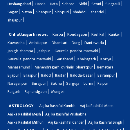
Hoshangabad
Harda
Hata
Sehore
Sidhi
Seoni
Singrauli
Sagar
Satna
Sheopur
Shivpuri
shahdol
shahdol
shajapur
Chhattisgarh news:
Korba
Kondagaon
Keshkal
Kanker
Kawardha
Ambikapur
Dhamtari
Durg
Dantewada
Janjgir-champa
Jashpur
Gaurella-pendra-marwahi
Gaurella-pendra-marwahi
Gariaband
Khairagarh
Koriya
Mahasamund
Manendragarh-chirimiri-bharatpur
Bemetara
Bijapur
Bilaspur
Balod
Bastar
Baloda-bazar
Balrampur
Narayanpur
Surajpur
Sukma
Sarguja
Lormi
Raipur
Raigarh
Rajnandgaon
Mungeli
ASTROLOGY:
Aaj ka Rashifal Kumbh
Aaj ka Rashifal Meen
Aaj ka Rashifal Mesh
Aaj ka Rashifal Vrishabha
Aaj ka Rashifal Mithun
Aaj ka Rashifal Cancer
Aaj ka Rashifal Singh