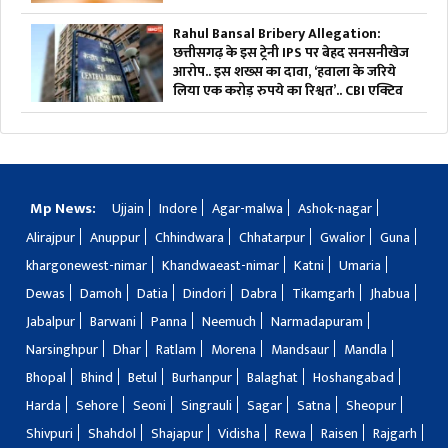
Rahul Bansal Bribery Allegation:
छत्तीसगढ़ के इस ट्रेनी IPS पर बेहद सनसनीखेज
आरोप.. इस शख्स का दावा, ‘हवाला के जरिये
लिया एक करोड़ रुपये का रिश्वत’.. CBI एक्टिव
Mp News:
Ujjain
Indore
Agar-malwa
Ashok-nagar
Alirajpur
Anuppur
Chhindwara
Chhatarpur
Gwalior
Guna
khargonewest-nimar
Khandwaeast-nimar
Katni
Umaria
Dewas
Damoh
Datia
Dindori
Dabra
Tikamgarh
Jhabua
Jabalpur
Barwani
Panna
Neemuch
Narmadapuram
Narsinghpur
Dhar
Ratlam
Morena
Mandsaur
Mandla
Bhopal
Bhind
Betul
Burhanpur
Balaghat
Hoshangabad
Harda
Sehore
Seoni
Singrauli
Sagar
Satna
Sheopur
Shivpuri
Shahdol
Shajapur
Vidisha
Rewa
Raisen
Rajgarh