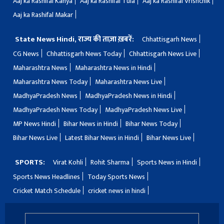
Aaj ka Rashifal Kanya
Aaj ka Rashifal Tula
Aaj ka Rashifal Vrishchik
Aaj ka Rashifal Makar
State News Hindi, राज्य की ताज़ा ख़बरें:
Chhattisgarh News
CG News
Chhattisgarh News Today
Chhattisgarh News Live
Maharashtra News
Maharashtra News in Hindi
Maharashtra News Today
Maharashtra News Live
MadhyaPradesh News
MadhyaPradesh News in Hindi
MadhyaPradesh News Today
MadhyaPradesh News Live
MP News Hindi
Bihar News in Hindi
Bihar News Today
Bihar News Live
Latest Bihar News in Hindi
Bihar News Live
SPORTS:
Virat Kohli
Rohit Sharma
Sports News in Hindi
Sports News Headlines
Today Sports News
Cricket Match Schedule
cricket news in hindi