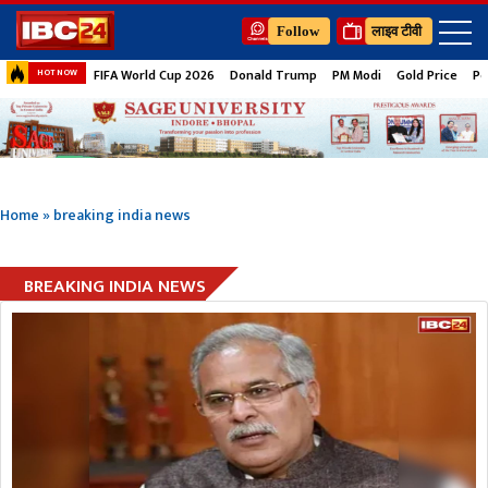
Follow
लाइव टीवी
FIFA World Cup 2026
Donald Trump
PM Modi
Gold Price
Pe
HOT NOW
Home
»
breaking india news
BREAKING INDIA NEWS