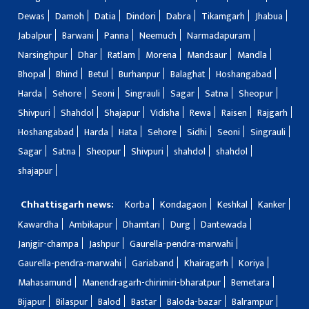
Dewas
Damoh
Datia
Dindori
Dabra
Tikamgarh
Jhabua
Jabalpur
Barwani
Panna
Neemuch
Narmadapuram
Narsinghpur
Dhar
Ratlam
Morena
Mandsaur
Mandla
Bhopal
Bhind
Betul
Burhanpur
Balaghat
Hoshangabad
Harda
Sehore
Seoni
Singrauli
Sagar
Satna
Sheopur
Shivpuri
Shahdol
Shajapur
Vidisha
Rewa
Raisen
Rajgarh
Hoshangabad
Harda
Hata
Sehore
Sidhi
Seoni
Singrauli
Sagar
Satna
Sheopur
Shivpuri
shahdol
shahdol
shajapur
Chhattisgarh news:
Korba
Kondagaon
Keshkal
Kanker
Kawardha
Ambikapur
Dhamtari
Durg
Dantewada
Janjgir-champa
Jashpur
Gaurella-pendra-marwahi
Gaurella-pendra-marwahi
Gariaband
Khairagarh
Koriya
Mahasamund
Manendragarh-chirimiri-bharatpur
Bemetara
Bijapur
Bilaspur
Balod
Bastar
Baloda-bazar
Balrampur