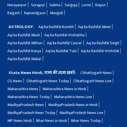
Narayanpur
Surajpur
Sukma
Sarguja
Lormi
Raipur
Raigarh
Rajnandgaon
Mungeli
ASTROLOGY:
Aaj ka Rashifal Kumbh
Aaj ka Rashifal Meen
Aaj ka Rashifal Mesh
Aaj ka Rashifal Vrishabha
Aaj ka Rashifal Mithun
Aaj ka Rashifal Cancer
Aaj ka Rashifal Singh
Aaj ka Rashifal Kanya
Aaj ka Rashifal Tula
Aaj ka Rashifal Vrishchik
Aaj ka Rashifal Makar
State News Hindi, राज्य की ताज़ा ख़बरें:
Chhattisgarh News
CG News
Chhattisgarh News Today
Chhattisgarh News Live
Maharashtra News
Maharashtra News in Hindi
Maharashtra News Today
Maharashtra News Live
MadhyaPradesh News
MadhyaPradesh News in Hindi
MadhyaPradesh News Today
MadhyaPradesh News Live
MP News Hindi
Bihar News in Hindi
Bihar News Today