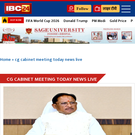
Follow
लाइव टीवी
FIFA World Cup 2026
Donald Trump
PM Modi
Gold Price
Pe
HOT NOW
Home
»
cg cabinet meeting today news live
CG CABINET MEETING TODAY NEWS LIVE