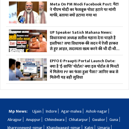
Meta On PM Modi Facebook Post: मेटा
ने पीएम मोदी का फेसबुक पोस्ट हटाने पर मांगी
माफी, बताया क्यों हटाया गया था
UP Speaker Satish Mahana News:
विधानसभा अध्यक्ष सतीश महाना देना चाहते हैं
इस्तीफा? सपा विधायक की सदन में ऐसी हरकत
से हुए आहत, सदस्यता खत्म करने की भी दी थी
चेतावनी
EPFO E-Praapti Portal Launch Date:
क्या है ‘ई-प्राप्ति’ पोर्टल? क्या इस पोर्टल से मिनटों
में मिलेगा PF का फंसा हुआ पैसा? जानिए कब से
मिलेगी यह बड़ी सुविधा
Mp News:
Ujjain
Indore
Agar-malwa
Ashok-nagar
Alirajpur
Anuppur
Chhindwara
Chhatarpur
Gwalior
Guna
khargonewest-nimar
Khandwaeast-nimar
Katni
Umaria