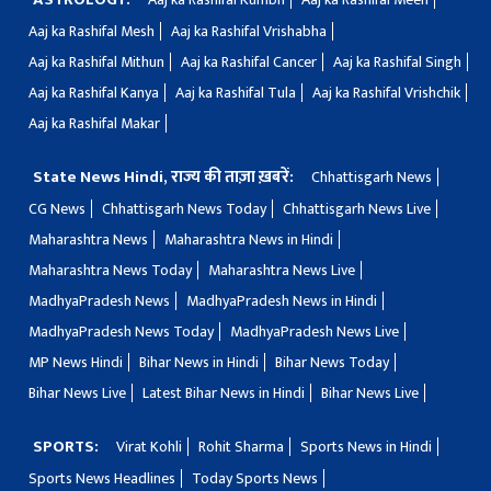
Aaj ka Rashifal Mesh
Aaj ka Rashifal Vrishabha
Aaj ka Rashifal Mithun
Aaj ka Rashifal Cancer
Aaj ka Rashifal Singh
Aaj ka Rashifal Kanya
Aaj ka Rashifal Tula
Aaj ka Rashifal Vrishchik
Aaj ka Rashifal Makar
State News Hindi, राज्य की ताज़ा ख़बरें:
Chhattisgarh News
CG News
Chhattisgarh News Today
Chhattisgarh News Live
Maharashtra News
Maharashtra News in Hindi
Maharashtra News Today
Maharashtra News Live
MadhyaPradesh News
MadhyaPradesh News in Hindi
MadhyaPradesh News Today
MadhyaPradesh News Live
MP News Hindi
Bihar News in Hindi
Bihar News Today
Bihar News Live
Latest Bihar News in Hindi
Bihar News Live
SPORTS:
Virat Kohli
Rohit Sharma
Sports News in Hindi
Sports News Headlines
Today Sports News