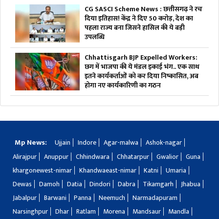
CG SASCI Scheme News : छत्तीसगढ़ ने रच
दिया इतिहास! केंद्र ने दिए 50 करोड़, देश का
पहला राज्य बना जिसने हासिल की ये बड़ी
उपलब्धि
Chhattisgarh BJP Expelled Workers:
छग में भाजपा की ये मंडल इकाई भंग.. एक साथ
इतने कार्यकर्ताओं को कर दिया निष्कासित, अब
होगा नए कार्यकारिणी का गठन
Mp News:
Ujjain
Indore
Agar-malwa
Ashok-nagar
Alirajpur
Anuppur
Chhindwara
Chhatarpur
Gwalior
Guna
khargonewest-nimar
Khandwaeast-nimar
Katni
Umaria
Dewas
Damoh
Datia
Dindori
Dabra
Tikamgarh
Jhabua
Jabalpur
Barwani
Panna
Neemuch
Narmadapuram
Narsinghpur
Dhar
Ratlam
Morena
Mandsaur
Mandla