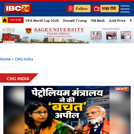
Follow
लाइव टीवी
FIFA World Cup 2026
Donald Trump
PM Modi
Gold Price
Pe
HOT NOW
Home
»
CNG India
CNG INDIA