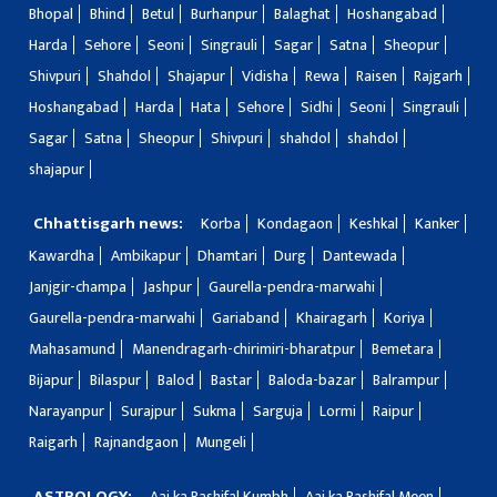
Bhopal
Bhind
Betul
Burhanpur
Balaghat
Hoshangabad
Harda
Sehore
Seoni
Singrauli
Sagar
Satna
Sheopur
Shivpuri
Shahdol
Shajapur
Vidisha
Rewa
Raisen
Rajgarh
Hoshangabad
Harda
Hata
Sehore
Sidhi
Seoni
Singrauli
Sagar
Satna
Sheopur
Shivpuri
shahdol
shahdol
shajapur
Chhattisgarh news:
Korba
Kondagaon
Keshkal
Kanker
Kawardha
Ambikapur
Dhamtari
Durg
Dantewada
Janjgir-champa
Jashpur
Gaurella-pendra-marwahi
Gaurella-pendra-marwahi
Gariaband
Khairagarh
Koriya
Mahasamund
Manendragarh-chirimiri-bharatpur
Bemetara
Bijapur
Bilaspur
Balod
Bastar
Baloda-bazar
Balrampur
Narayanpur
Surajpur
Sukma
Sarguja
Lormi
Raipur
Raigarh
Rajnandgaon
Mungeli
ASTROLOGY:
Aaj ka Rashifal Kumbh
Aaj ka Rashifal Meen