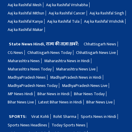
Aaj ka Rashifal Mesh
Aaj ka Rashifal Vrishabha
Aaj ka Rashifal Mithun
Aaj ka Rashifal Cancer
Aaj ka Rashifal Singh
Aaj ka Rashifal Kanya
Aaj ka Rashifal Tula
Aaj ka Rashifal Vrishchik
Aaj ka Rashifal Makar
State News Hindi, राज्य की ताज़ा ख़बरें:
Chhattisgarh News
CG News
Chhattisgarh News Today
Chhattisgarh News Live
Maharashtra News
Maharashtra News in Hindi
Maharashtra News Today
Maharashtra News Live
MadhyaPradesh News
MadhyaPradesh News in Hindi
MadhyaPradesh News Today
MadhyaPradesh News Live
MP News Hindi
Bihar News in Hindi
Bihar News Today
Bihar News Live
Latest Bihar News in Hindi
Bihar News Live
SPORTS:
Virat Kohli
Rohit Sharma
Sports News in Hindi
Sports News Headlines
Today Sports News