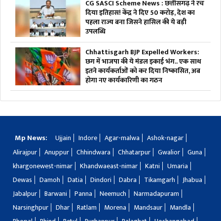
CG SASCI Scheme News : छत्तीसगढ़ ने रच
दिया इतिहास! केंद्र ने दिए 50 करोड़, देश का
पहला राज्य बना जिसने हासिल की ये बड़ी
उपलब्धि
Chhattisgarh BJP Expelled Workers:
छग में भाजपा की ये मंडल इकाई भंग.. एक साथ
इतने कार्यकर्ताओं को कर दिया निष्कासित, अब
होगा नए कार्यकारिणी का गठन
Mp News:
Ujjain
Indore
Agar-malwa
Ashok-nagar
Alirajpur
Anuppur
Chhindwara
Chhatarpur
Gwalior
Guna
khargonewest-nimar
Khandwaeast-nimar
Katni
Umaria
Dewas
Damoh
Datia
Dindori
Dabra
Tikamgarh
Jhabua
Jabalpur
Barwani
Panna
Neemuch
Narmadapuram
Narsinghpur
Dhar
Ratlam
Morena
Mandsaur
Mandla