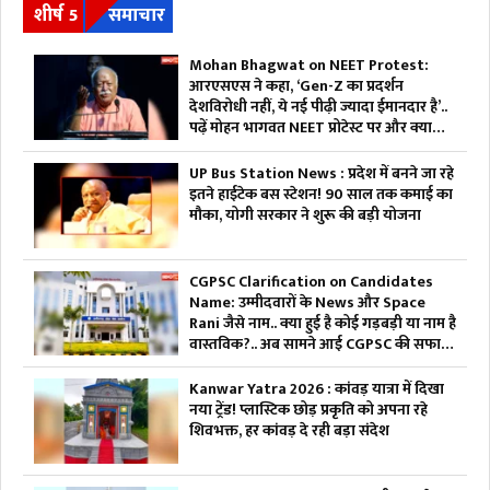
शीर्ष 5
समाचार
Mohan Bhagwat on NEET Protest:
आरएसएस ने कहा, ‘Gen-Z का प्रदर्शन
देशविरोधी नहीं, ये नई पीढ़ी ज्यादा ईमानदार है’..
पढ़ें मोहन भागवत NEET प्रोटेस्ट पर और क्या
कहा
UP Bus Station News : प्रदेश में बनने जा रहे
इतने हाईटेक बस स्टेशन! 90 साल तक कमाई का
मौका, योगी सरकार ने शुरू की बड़ी योजना
CGPSC Clarification on Candidates
Name: उम्मीदवारों के News और Space
Rani जैसे नाम.. क्या हुई है कोई गड़बड़ी या नाम है
वास्तविक?.. अब सामने आई CGPSC की सफाई,
पढ़ें
Kanwar Yatra 2026 : कांवड़ यात्रा में दिखा
नया ट्रेंड! प्लास्टिक छोड़ प्रकृति को अपना रहे
शिवभक्त, हर कांवड़ दे रही बड़ा संदेश