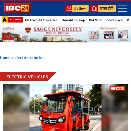
Follow
लाइव टीवी
FIFA World Cup 2026
Donald Trump
PM Modi
Gold Price
Pe
HOT NOW
Home
»
electric vehicles
ELECTRIC VEHICLES