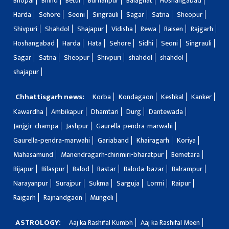
Bhopal
Bhind
Betul
Burhanpur
Balaghat
Hoshangabad
Harda
Sehore
Seoni
Singrauli
Sagar
Satna
Sheopur
Shivpuri
Shahdol
Shajapur
Vidisha
Rewa
Raisen
Rajgarh
Hoshangabad
Harda
Hata
Sehore
Sidhi
Seoni
Singrauli
Sagar
Satna
Sheopur
Shivpuri
shahdol
shahdol
shajapur
Chhattisgarh news:
Korba
Kondagaon
Keshkal
Kanker
Kawardha
Ambikapur
Dhamtari
Durg
Dantewada
Janjgir-champa
Jashpur
Gaurella-pendra-marwahi
Gaurella-pendra-marwahi
Gariaband
Khairagarh
Koriya
Mahasamund
Manendragarh-chirimiri-bharatpur
Bemetara
Bijapur
Bilaspur
Balod
Bastar
Baloda-bazar
Balrampur
Narayanpur
Surajpur
Sukma
Sarguja
Lormi
Raipur
Raigarh
Rajnandgaon
Mungeli
ASTROLOGY:
Aaj ka Rashifal Kumbh
Aaj ka Rashifal Meen