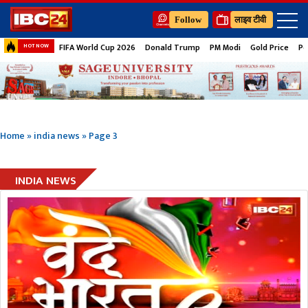
Follow
लाइव टीवी
FIFA World Cup 2026
Donald Trump
PM Modi
Gold Price
Pe
HOT NOW
Home
»
india news
»
Page 3
INDIA NEWS