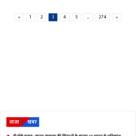
«
1
2
3
4
5
…
274
»
ताजा
खबर