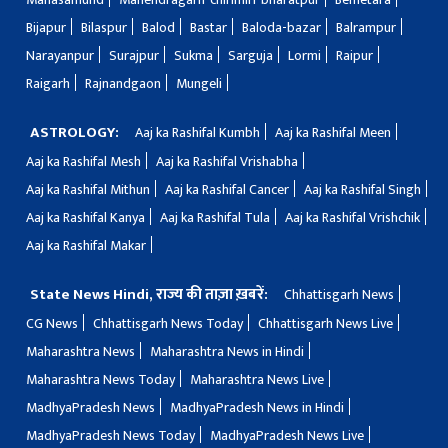
Bijapur
Bilaspur
Balod
Bastar
Baloda-bazar
Balrampur
Narayanpur
Surajpur
Sukma
Sarguja
Lormi
Raipur
Raigarh
Rajnandgaon
Mungeli
ASTROLOGY:
Aaj ka Rashifal Kumbh
Aaj ka Rashifal Meen
Aaj ka Rashifal Mesh
Aaj ka Rashifal Vrishabha
Aaj ka Rashifal Mithun
Aaj ka Rashifal Cancer
Aaj ka Rashifal Singh
Aaj ka Rashifal Kanya
Aaj ka Rashifal Tula
Aaj ka Rashifal Vrishchik
Aaj ka Rashifal Makar
State News Hindi, राज्य की ताज़ा ख़बरें:
Chhattisgarh News
CG News
Chhattisgarh News Today
Chhattisgarh News Live
Maharashtra News
Maharashtra News in Hindi
Maharashtra News Today
Maharashtra News Live
MadhyaPradesh News
MadhyaPradesh News in Hindi
MadhyaPradesh News Today
MadhyaPradesh News Live