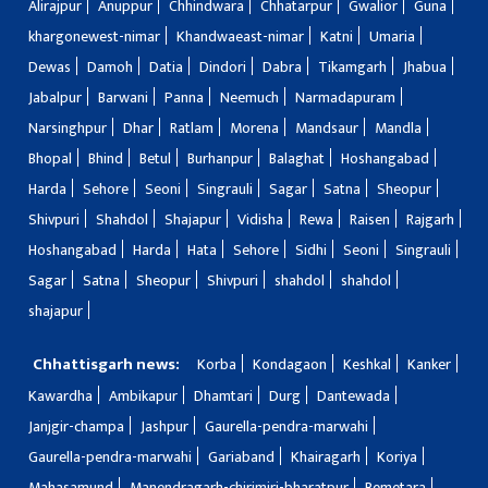
Alirajpur
Anuppur
Chhindwara
Chhatarpur
Gwalior
Guna
khargonewest-nimar
Khandwaeast-nimar
Katni
Umaria
Dewas
Damoh
Datia
Dindori
Dabra
Tikamgarh
Jhabua
Jabalpur
Barwani
Panna
Neemuch
Narmadapuram
Narsinghpur
Dhar
Ratlam
Morena
Mandsaur
Mandla
Bhopal
Bhind
Betul
Burhanpur
Balaghat
Hoshangabad
Harda
Sehore
Seoni
Singrauli
Sagar
Satna
Sheopur
Shivpuri
Shahdol
Shajapur
Vidisha
Rewa
Raisen
Rajgarh
Hoshangabad
Harda
Hata
Sehore
Sidhi
Seoni
Singrauli
Sagar
Satna
Sheopur
Shivpuri
shahdol
shahdol
shajapur
Chhattisgarh news:
Korba
Kondagaon
Keshkal
Kanker
Kawardha
Ambikapur
Dhamtari
Durg
Dantewada
Janjgir-champa
Jashpur
Gaurella-pendra-marwahi
Gaurella-pendra-marwahi
Gariaband
Khairagarh
Koriya
Mahasamund
Manendragarh-chirimiri-bharatpur
Bemetara