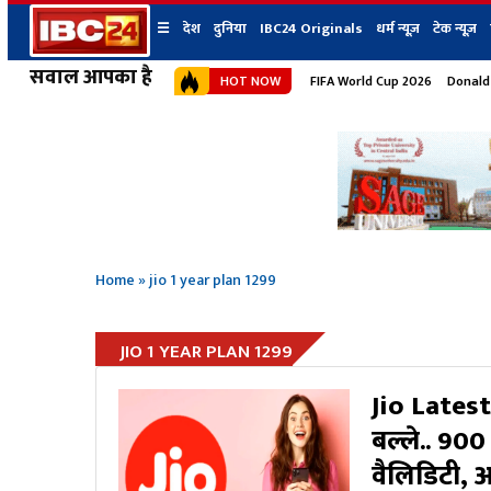
☰
देश
दुनिया
IBC24 Originals
धर्म न्यूज़
टेक न्यूज़
सवाल आपका है
HOT NOW
FIFA World Cup 2026
Donald
देश
प्रदेश न्यूज
शहर
दुनिया
IBC24 Original
छत्तीसगढ़ न्यूज
भोपाल
मध्यप्रदेश न्यूज
इंदौर
उत्तर प्रदेश न्यूज
जबलपुर
बिहार न्यूज
ग्वालियर
उत्तराखंड न्यूज
रायपुर
महाराष्ट्र न्यूज
बिलासपुर
Home
»
jio 1 year plan 1299
हिमाचल प्रदेश न्यूज
हरियाणा न्यूज
JIO 1 YEAR PLAN 1299
Jio Latest
बल्ले.. 900
वैलिडिटी, 