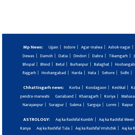
Mp News:
Ujjain
Indore
Agar-malwa
Ashok-nagar
Dewas
Damoh
Datia
Dindori
Dabra
Tikamgarh
Bhopal
Bhind
Betul
Burhanpur
Balaghat
Hoshanga
Rajgarh
Hoshangabad
Harda
Hata
Sehore
Sidhi
Chhattisgarh news:
Korba
Kondagaon
Keshkal
K
pendra-marwahi
Gariaband
Khairagarh
Koriya
Mahas
Narayanpur
Surajpur
Sukma
Sarguja
Lormi
Raipur
ASTROLOGY:
Aaj ka Rashifal Kumbh
Aaj ka Rashifal Meen
Kanya
Aaj ka Rashifal Tula
Aaj ka Rashifal Vrishchik
Aaj ka 