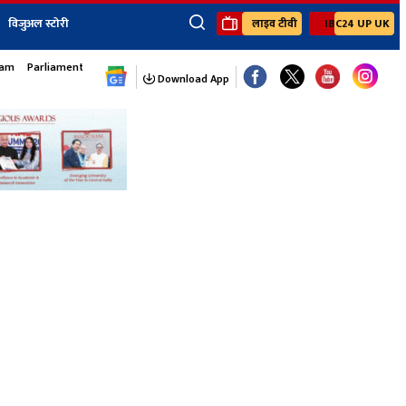
विजुअल स्टोरी
लाइव टीवी
IBC24 UP UK
×
sam
Parliament Monsoon Session
ेंट
खेल
जॉब्स न्यूज
Youtube Channels
Download App
यूथ कॉर्नर
IBC24
Ibc24 Jankarwan
IBC 24 Digital
Ibc24 Up-Uk
Ibc24 Madhya
Ibc24 Maidani
Ibc24 Sarguja
Ibc24 Bastar
Ibc24 Malwa
Ibc24 Mahakoshal