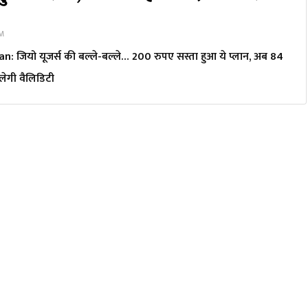
PM
n: जियो यूजर्स की बल्ले-बल्ले… 200 रुपए सस्ता हुआ ये प्लान, अब 84
ेगी वैल‍िड‍िटी