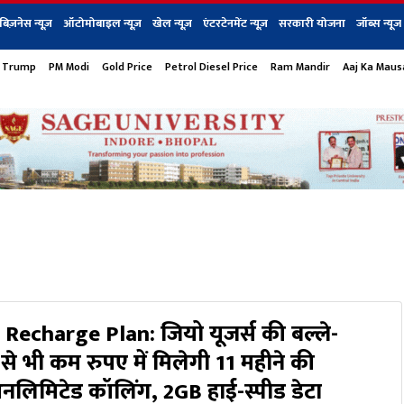
बिज़नेस न्यूज़
ऑटोमोबाइल न्यूज़
खेल न्यूज़
एंटरटेनमेंट न्यूज़
सरकारी योजना
जॉब्स न्यूज
 Trump
PM Modi
Gold Price
Petrol Diesel Price
Ram Mandir
Aaj Ka Mau
s
बिज़नेस
टेक न्यूज
धर्म
ऑटोमोबाइल
एंटरटेनम
शेयर बाज़ार
गैजेट्स न्यूज
 Recharge Plan: जियो यूजर्स की बल्ले-
 से भी कम रुपए में मिलेगी 11 महीने की
अनलिमिटेड कॉलिंग, 2GB हाई-स्पीड डेटा