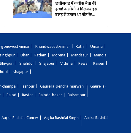
छत्तीसगढ़ में कांग्रेस नेता की
हत्या! 4 लोगों ने मिलकर इस
वजह से उतारा था मौत के
घाट, तीन भी थे वारदात में
शामिल
rgonewest-nimar
Khandwaeast-nimar
Katni
Umaria
singhpur
Dhar
Ratlam
Morena
Mandsaur
Mandla
Shivpuri
Shahdol
Shajapur
Vidisha
Rewa
Raisen
hdol
shajapur
ir-champa
Jashpur
Gaurella-pendra-marwahi
Gaurella-
r
Balod
Bastar
Baloda-bazar
Balrampur
Aaj ka Rashifal Cancer
Aaj ka Rashifal Singh
Aaj ka Rashifal