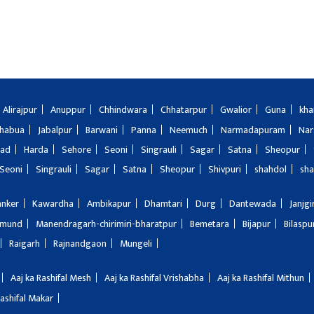
Alirajpur
Anuppur
Chhindwara
Chhatarpur
Gwalior
Guna
kha
Jhabua
Jabalpur
Barwani
Panna
Neemuch
Narmadapuram
Nar
bad
Harda
Sehore
Seoni
Singrauli
Sagar
Satna
Sheopur
Seoni
Singrauli
Sagar
Satna
Sheopur
Shivpuri
shahdol
sha
anker
Kawardha
Ambikapur
Dhamtari
Durg
Dantewada
Janjg
amund
Manendragarh-chirimiri-bharatpur
Bemetara
Bijapur
Bilaspu
Raigarh
Rajnandgaon
Mungeli
Aaj ka Rashifal Mesh
Aaj ka Rashifal Vrishabha
Aaj ka Rashifal Mithun
Rashifal Makar