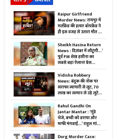
शीर्ष 5
समाचार
Raipur Girlfriend
Murder News: रायपुर में
गर्लफ्रेंड की हत्या! बॉयफ्रेंड ने
ही इस वजह से उतारा मौत के
घाट, 6 महीने से रह रहे थे लिव
इन में
Sheikh Hasina Return
News : दिसंबर में लौटूंगी…’
पूर्व PM शेख हसीना का
सबसे बड़ा ऐलान! प्रेस
कॉन्फ्रेंस में खोले ऐसे राज,
मच सकता है सियासी भूचाल
Vidisha Robbery
News: बंदूक की नोक पर
सराफा व्यापारी से लूट, 70
लाख का सामान ले उड़े लुटेरे,
जाते-जाते मार दी गोली
Rahul Gandhi On
Jantar Mantar : ‘गुंडे
भेजे, बच्ची को डराया और
माफी मंगवाई…’ राहुल गांधी
का बड़ा दावा, छात्रों के साथ
खोला मोर्चा
Durg Murder Case: