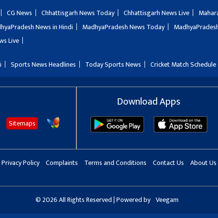
CG News
Chhattisgarh News Today
Chhattisgarh News Live
Mahar
hyaPradesh News in Hindi
MadhyaPradesh News Today
MadhyaPradesh
ws Live
i
Sports News Headlines
Today Sports News
Cricket Match Schedule
Download Apps
Sitemaps
Privacy Policy
Complaints
Terms and Conditions
Contact Us
About Us
© 2026 All Rights Reserved | Powered by
Veegam