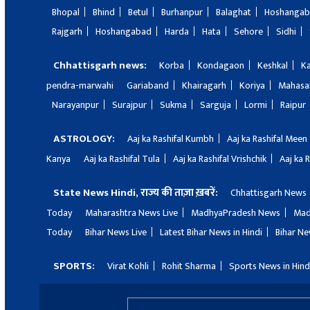
Bhopal
Bhind
Betul
Burhanpur
Balaghat
Hoshanga
Rajgarh
Hoshangabad
Harda
Hata
Sehore
Sidhi
Chhattisgarh news:
Korba
Kondagaon
Keshkal
K
pendra-marwahi
Gariaband
Khairagarh
Koriya
Mahas
Narayanpur
Surajpur
Sukma
Sarguja
Lormi
Raipur
ASTROLOGY:
Aaj ka Rashifal Kumbh
Aaj ka Rashifal Meen
Kanya
Aaj ka Rashifal Tula
Aaj ka Rashifal Vrishchik
Aaj ka 
State News Hindi, राज्य की ताज़ा ख़बरें:
Chhattisgarh News
Today
Maharashtra News Live
MadhyaPradesh News
Mad
Today
Bihar News Live
Latest Bihar News in Hindi
Bihar Ne
SPORTS:
Virat Kohli
Rohit Sharma
Sports News in Hind