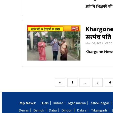
अतिथि शिक्षकों की 
Khargone 
सरपंच पति 
Mar 08, 2023 | 07:50
Khargone News :
«
1
…
3
4
Mp News:
Ujjain
Indore
Agar-malwa
Ashok-nagar
Dewas
Damoh
Datia
Dindori
Dabra
Tikamgarh