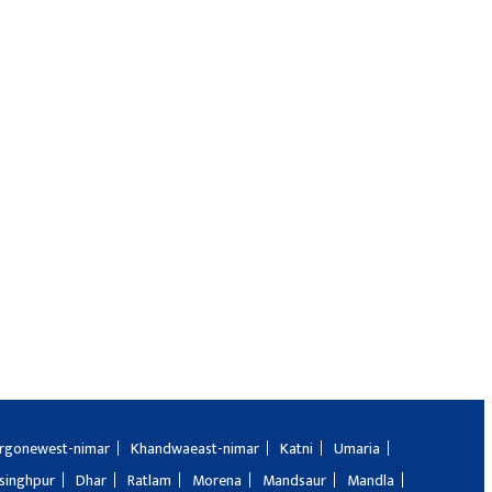
rgonewest-nimar
Khandwaeast-nimar
Katni
Umaria
singhpur
Dhar
Ratlam
Morena
Mandsaur
Mandla