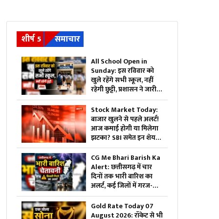
शीर्ष 5
समाचार
All School Open in
Sunday: इस रविवार को
खुले रहेंगे सभी स्कूल, नहीं
रहेगी छुट्टी, प्रशासन ने जारी
किया आदेश, जानिए क्यों
लिया गया ऐसा फैसला
Stock Market Today:
बाजार खुलने से पहले अलर्ट!
आज कमाई होगी या मिलेगा
झटका? SBI समेत इन शेयरों
में दिखेगा तगड़ा एक्शन
CG Me Bhari Barish Ka
Alert: छत्तीसगढ़ में चार
दिनों तक भारी बारिश का
अलर्ट, कई जिलों में गरज-
चमक और आकाशीय बिजली
गिरने की चेतावनी
Gold Rate Today 07
August 2026: रॉकेट से भी