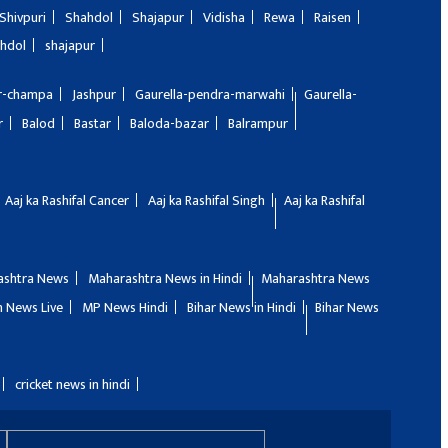
Shivpuri
Shahdol
Shajapur
Vidisha
Rewa
Raisen
hdol
shajapur
ir-champa
Jashpur
Gaurella-pendra-marwahi
Gaurella-
r
Balod
Bastar
Baloda-bazar
Balrampur
Aaj ka Rashifal Cancer
Aaj ka Rashifal Singh
Aaj ka Rashifal
ashtra News
Maharashtra News in Hindi
Maharashtra News
 News Live
MP News Hindi
Bihar News in Hindi
Bihar News
cricket news in hindi