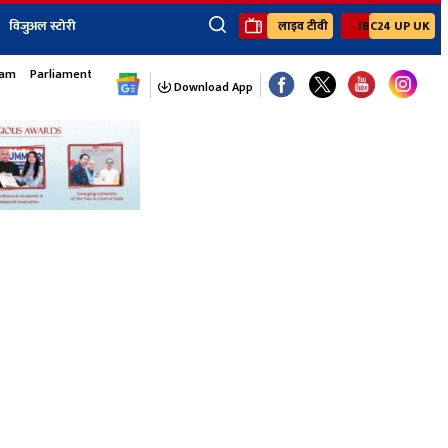
विजुअल स्टोरी
लाइव टीवी
IBC24 UP UK
×
sam
Parliament Monsoon Session
ेंट
खेल
जॉब्स न्यूज
Youtube Channels
Download App
यूथ कॉर्नर
IBC24
Ibc24 Jankarwan
IBC 24 Digital
Ibc24 Up-Uk
Ibc24 Madhya
Ibc24 Maidani
Ibc24 Sarguja
Ibc24 Bastar
Ibc24 Malwa
Ibc24 Mahakoshal