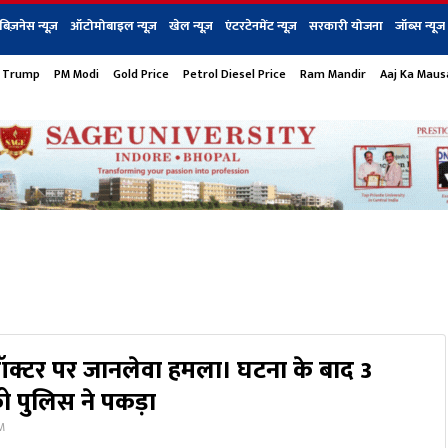
बिज़नेस न्यूज़
ऑटोमोबाइल न्यूज़
खेल न्यूज़
एंटरटेनमेंट न्यूज़
सरकारी योजना
जॉब्स न्यूज
 Trump
PM Modi
Gold Price
Petrol Diesel Price
Ram Mandir
Aaj Ka Mau
s
बिज़नेस
टेक न्यूज
धर्म
ऑटोमोबाइल
एंटरटेनम
शेयर बाज़ार
गैजेट्स न्यूज
डॉक्टर पर जानलेवा हमला। घटना के बाद 3
ो पुलिस ने पकड़ा
PM