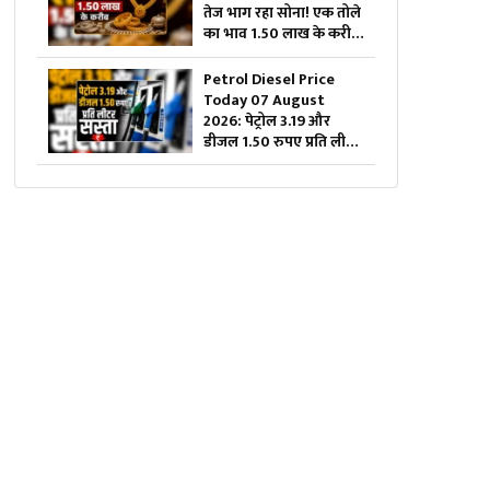
तेज भाग रहा सोना! एक तोले
का भाव 1.50 लाख के करीब,
दिल्ली से चेन्नई तक बदल गए
गोल्ड के दाम, यहां चेक करें
Petrol Diesel Price
ताजा रेट्स
Today 07 August
2026: पेट्रोल 3.19 और
डीजल 1.50 रुपए प्रति लीटर
सस्ता, महंगाई की मार झेल
रही जनता को बड़ी राहत,
जानिए अब 1 लीटर ईंधन का
क्या है रेट