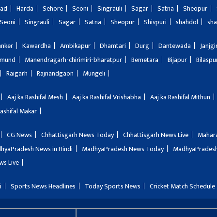
bad
Harda
Sehore
Seoni
Singrauli
Sagar
Satna
Sheopur
Seoni
Singrauli
Sagar
Satna
Sheopur
Shivpuri
shahdol
sha
anker
Kawardha
Ambikapur
Dhamtari
Durg
Dantewada
Janjg
amund
Manendragarh-chirimiri-bharatpur
Bemetara
Bijapur
Bilaspu
Raigarh
Rajnandgaon
Mungeli
Aaj ka Rashifal Mesh
Aaj ka Rashifal Vrishabha
Aaj ka Rashifal Mithun
Rashifal Makar
CG News
Chhattisgarh News Today
Chhattisgarh News Live
Mahar
hyaPradesh News in Hindi
MadhyaPradesh News Today
MadhyaPradesh
ws Live
i
Sports News Headlines
Today Sports News
Cricket Match Schedule