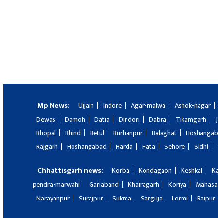
Mp News:
Ujjain
Indore
Agar-malwa
Ashok-nagar
Dewas
Damoh
Datia
Dindori
Dabra
Tikamgarh
Bhopal
Bhind
Betul
Burhanpur
Balaghat
Hoshanga
Rajgarh
Hoshangabad
Harda
Hata
Sehore
Sidhi
Chhattisgarh news:
Korba
Kondagaon
Keshkal
K
pendra-marwahi
Gariaband
Khairagarh
Koriya
Mahas
Narayanpur
Surajpur
Sukma
Sarguja
Lormi
Raipur