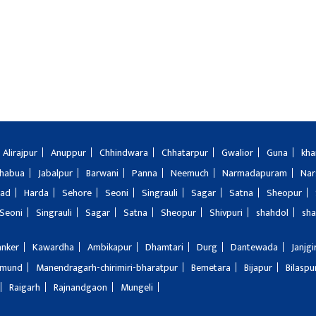
Alirajpur
Anuppur
Chhindwara
Chhatarpur
Gwalior
Guna
kha
Jhabua
Jabalpur
Barwani
Panna
Neemuch
Narmadapuram
Nar
bad
Harda
Sehore
Seoni
Singrauli
Sagar
Satna
Sheopur
Seoni
Singrauli
Sagar
Satna
Sheopur
Shivpuri
shahdol
sha
anker
Kawardha
Ambikapur
Dhamtari
Durg
Dantewada
Janjg
amund
Manendragarh-chirimiri-bharatpur
Bemetara
Bijapur
Bilaspu
Raigarh
Rajnandgaon
Mungeli