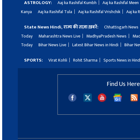
ASTROLOGY:
Aaj ka Rashifal Kumbh
Aaj ka Rashifal Meen
Kanya
Aaj ka Rashifal Tula
Aaj ka Rashifal Vrishchik
Aaj ka 
State News Hindi, राज्य की ताज़ा ख़बरें:
Chhattisgarh News
Today
Maharashtra News Live
MadhyaPradesh News
Mad
Today
Bihar News Live
Latest Bihar News in Hindi
Bihar Ne
SPORTS:
Virat Kohli
Rohit Sharma
Sports News in Hind
Find Us Here