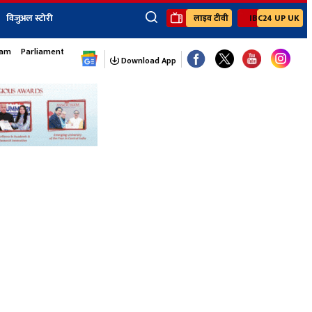
विजुअल स्टोरी
लाइव टीवी
IBC24 UP UK
×
sam
Parliament Monsoon Session
ेंट
खेल
जॉब्स न्यूज
Youtube Channels
Download App
यूथ कॉर्नर
IBC24
Ibc24 Jankarwan
IBC 24 Digital
Ibc24 Up-Uk
Ibc24 Madhya
Ibc24 Maidani
Ibc24 Sarguja
Ibc24 Bastar
Ibc24 Malwa
Ibc24 Mahakoshal