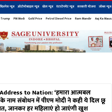
बिज़नेस न्यूज़
ऑटोमोबाइल न्यूज़
खेल न्यूज़
एंटरटेनमेंट न्यूज़
सरकारी योजना
जॉब्स न्यूज
 Trump
PM Modi
Gold Price
Petrol Diesel Price
Ram Mandir
Aaj Ka Mau
s
बिज़नेस
टेक न्यूज
धर्म
ऑटोमोबाइल
एंटरटेनम
शेयर बाज़ार
गैजेट्स न्यूज
ddress to Nation: ‘हमारा आत्मबल
्र के नाम संबोधन में पीएम मोदी ने कही ये दिल छू
बात, जानकर हर महिलाएं हो जाएंगी खुश