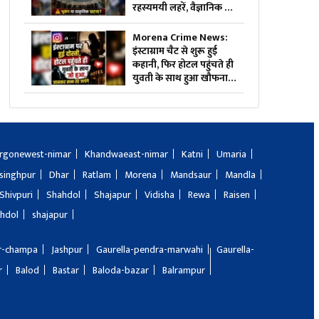
रहस्यमयी लहरें, वैज्ञानिक भी
हैरान, देखें वीडियो
Morena Crime News:
इंस्टाग्राम चैट से शुरू हुई
कहानी, फिर होटल पहुंचते ही
युवती के साथ हुआ खौफनाक
कांड, जानकर पुलिस भी रह
गई हैरान
rgonewest-nimar
Khandwaeast-nimar
Katni
Umaria
singhpur
Dhar
Ratlam
Morena
Mandsaur
Mandla
Shivpuri
Shahdol
Shajapur
Vidisha
Rewa
Raisen
hdol
shajapur
ir-champa
Jashpur
Gaurella-pendra-marwahi
Gaurella-
r
Balod
Bastar
Baloda-bazar
Balrampur