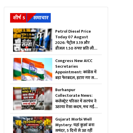
शीर्ष 5
समाचार
Petrol Diesel Price
Today 07 August
2026: पेट्रोल 3.19 और
डीजल 1.50 रुपए प्रति लीटर
सस्ता, महंगाई की मार झेल
रही जनता को बड़ी राहत,
Congress New AICC
जानिए अब 1 लीटर ईंधन का
Secretaries
क्या है रेट
Appointment: कांग्रेस में
बड़ा फेरबदल, हटाए गए सभी
पुराने सचिव….इन नेताओं को
सौंपी गई जिम्मेदारी
Burhanpur
Collectorate News:
कलेक्ट्रेट परिसर में सरपंच ने
उठाया ऐसा कदम, मच गई
अफरा-तफरी, दौड़ पड़े
अधिकारी और नेता, जानें क्या
Gujarat Morbi Well
है पूरा मामला
Mystery: यहां कुआं बना
समंदर, 5 दिनों से उठ रहीं