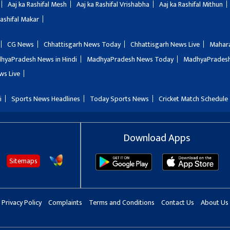
Aaj ka Rashifal Mesh
Aaj ka Rashifal Vrishabha
Aaj ka Rashifal Mithun
Rashifal Makar
CG News
Chhattisgarh News Today
Chhattisgarh News Live
Mahar
hyaPradesh News in Hindi
MadhyaPradesh News Today
MadhyaPradesh
ws Live
i
Sports News Headlines
Today Sports News
Cricket Match Schedule
Download Apps
Sitemaps
Privacy Policy
Complaints
Terms and Conditions
Contact Us
About Us