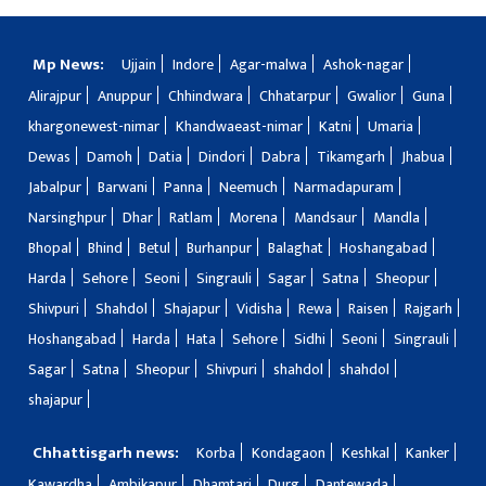
Mp News:
Ujjain
Indore
Agar-malwa
Ashok-nagar
Alirajpur
Anuppur
Chhindwara
Chhatarpur
Gwalior
Guna
khargonewest-nimar
Khandwaeast-nimar
Katni
Umaria
Dewas
Damoh
Datia
Dindori
Dabra
Tikamgarh
Jhabua
Jabalpur
Barwani
Panna
Neemuch
Narmadapuram
Narsinghpur
Dhar
Ratlam
Morena
Mandsaur
Mandla
Bhopal
Bhind
Betul
Burhanpur
Balaghat
Hoshangabad
Harda
Sehore
Seoni
Singrauli
Sagar
Satna
Sheopur
Shivpuri
Shahdol
Shajapur
Vidisha
Rewa
Raisen
Rajgarh
Hoshangabad
Harda
Hata
Sehore
Sidhi
Seoni
Singrauli
Sagar
Satna
Sheopur
Shivpuri
shahdol
shahdol
shajapur
Chhattisgarh news:
Korba
Kondagaon
Keshkal
Kanker
Kawardha
Ambikapur
Dhamtari
Durg
Dantewada