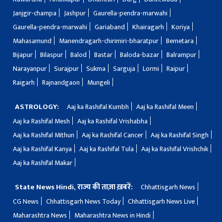
Janjgir-champa
Jashpur
Gaurella-pendra-marwahi
Gaurella-pendra-marwahi
Gariaband
Khairagarh
Koriya
Mahasamund
Manendragarh-chirimiri-bharatpur
Bemetara
Bijapur
Bilaspur
Balod
Bastar
Baloda-bazar
Balrampur
Narayanpur
Surajpur
Sukma
Sarguja
Lormi
Raipur
Raigarh
Rajnandgaon
Mungeli
ASTROLOGY:
Aaj ka Rashifal Kumbh
Aaj ka Rashifal Meen
Aaj ka Rashifal Mesh
Aaj ka Rashifal Vrishabha
Aaj ka Rashifal Mithun
Aaj ka Rashifal Cancer
Aaj ka Rashifal Singh
Aaj ka Rashifal Kanya
Aaj ka Rashifal Tula
Aaj ka Rashifal Vrishchik
Aaj ka Rashifal Makar
State News Hindi, राज्य की ताज़ा ख़बरें:
Chhattisgarh News
CG News
Chhattisgarh News Today
Chhattisgarh News Live
Maharashtra News
Maharashtra News in Hindi