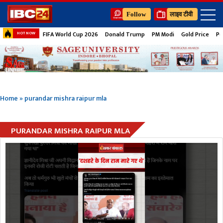
Follow
लाइव टीवी
FIFA World Cup 2026
Donald Trump
PM Modi
Gold Price
Pe
HOT NOW
Home
»
purandar mishra raipur mla
PURANDAR MISHRA RAIPUR MLA