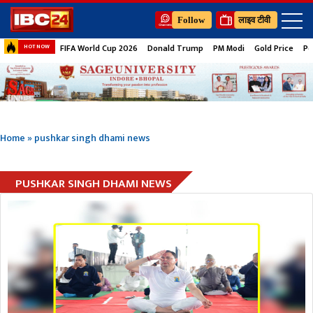
Follow
लाइव टीवी
FIFA World Cup 2026
Donald Trump
PM Modi
Gold Price
Pe
HOT NOW
Home
»
pushkar singh dhami news
PUSHKAR SINGH DHAMI NEWS