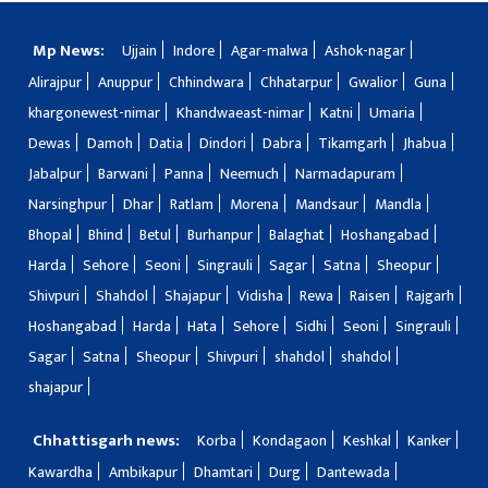
Mp News:
Ujjain
Indore
Agar-malwa
Ashok-nagar
Alirajpur
Anuppur
Chhindwara
Chhatarpur
Gwalior
Guna
khargonewest-nimar
Khandwaeast-nimar
Katni
Umaria
Dewas
Damoh
Datia
Dindori
Dabra
Tikamgarh
Jhabua
Jabalpur
Barwani
Panna
Neemuch
Narmadapuram
Narsinghpur
Dhar
Ratlam
Morena
Mandsaur
Mandla
Bhopal
Bhind
Betul
Burhanpur
Balaghat
Hoshangabad
Harda
Sehore
Seoni
Singrauli
Sagar
Satna
Sheopur
Shivpuri
Shahdol
Shajapur
Vidisha
Rewa
Raisen
Rajgarh
Hoshangabad
Harda
Hata
Sehore
Sidhi
Seoni
Singrauli
Sagar
Satna
Sheopur
Shivpuri
shahdol
shahdol
shajapur
Chhattisgarh news:
Korba
Kondagaon
Keshkal
Kanker
Kawardha
Ambikapur
Dhamtari
Durg
Dantewada