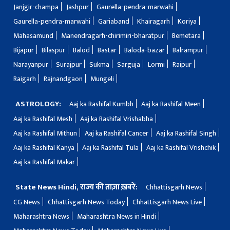
Janjgir-champa
Jashpur
Gaurella-pendra-marwahi
Gaurella-pendra-marwahi
Gariaband
Khairagarh
Koriya
Mahasamund
Manendragarh-chirimiri-bharatpur
Bemetara
Bijapur
Bilaspur
Balod
Bastar
Baloda-bazar
Balrampur
Narayanpur
Surajpur
Sukma
Sarguja
Lormi
Raipur
Raigarh
Rajnandgaon
Mungeli
ASTROLOGY:
Aaj ka Rashifal Kumbh
Aaj ka Rashifal Meen
Aaj ka Rashifal Mesh
Aaj ka Rashifal Vrishabha
Aaj ka Rashifal Mithun
Aaj ka Rashifal Cancer
Aaj ka Rashifal Singh
Aaj ka Rashifal Kanya
Aaj ka Rashifal Tula
Aaj ka Rashifal Vrishchik
Aaj ka Rashifal Makar
State News Hindi, राज्य की ताज़ा ख़बरें:
Chhattisgarh News
CG News
Chhattisgarh News Today
Chhattisgarh News Live
Maharashtra News
Maharashtra News in Hindi