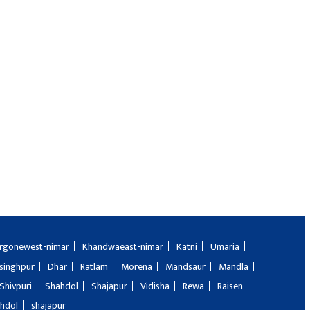
rgonewest-nimar
Khandwaeast-nimar
Katni
Umaria
singhpur
Dhar
Ratlam
Morena
Mandsaur
Mandla
Shivpuri
Shahdol
Shajapur
Vidisha
Rewa
Raisen
hdol
shajapur