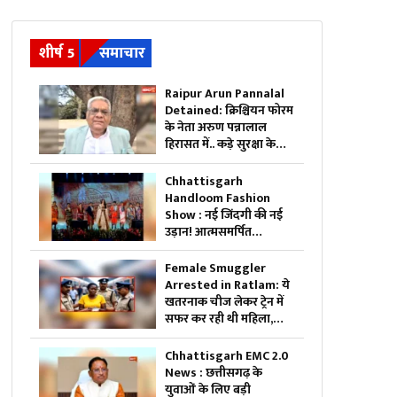
शीर्ष 5
समाचार
Raipur Arun Pannalal
Detained: क्रिश्चियन फोरम
के नेता अरुण पन्नालाल
हिरासत में.. कड़े सुरक्षा के
बीच थाने ले गई पुलिस, जानें
क्या है आरोप
Chhattisgarh
Handloom Fashion
Show : नई जिंदगी की नई
उड़ान! आत्मसमर्पित
महिलाओं ने रैंप पर बिखेरा
आत्मविश्वास, तस्वीरें जीत
Female Smuggler
लेंगी आपका दिल
Arrested in Ratlam: ये
खतरनाक चीज लेकर ट्रेन में
सफर कर रही थी महिला,
पुलिस ने किया गिरफ्तार,
जांच में सामने आई चौंकाने
Chhattisgarh EMC 2.0
वाली सच्चाई
News : छत्तीसगढ़ के
युवाओं के लिए बड़ी