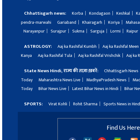
Chhattisgarh news:
Korba
Kondagaon
Keshkal
K
pendra-marwahi
Gariaband
Khairagarh
Koriya
Mahas
Narayanpur
Surajpur
Sukma
Sarguja
Lormi
Raipur
ASTROLOGY:
Aaj ka Rashifal Kumbh
Aaj ka Rashifal Meen
Kanya
Aaj ka Rashifal Tula
Aaj ka Rashifal Vrishchik
Aaj ka 
State News Hindi, राज्य की ताज़ा ख़बरें:
Chhattisgarh News
Today
Maharashtra News Live
MadhyaPradesh News
Mad
Today
Bihar News Live
Latest Bihar News in Hindi
Bihar Ne
SPORTS:
Virat Kohli
Rohit Sharma
Sports News in Hind
Find Us Here