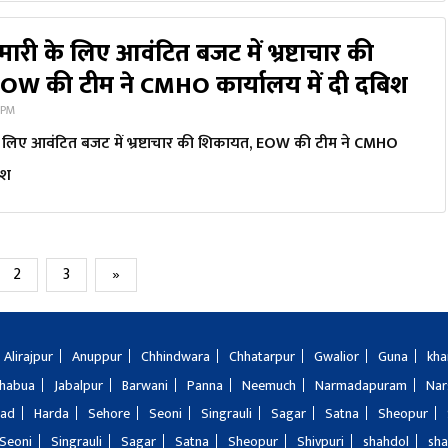
ारी के लिए आवंटित बजट में भ्रष्टाचार की
OW की टीम ने CMHO कार्यालय में दी दबिश
 PM
े लिए आवंटित बजट में भ्रष्टाचार की शिकायत, EOW की टीम ने CMHO
िश
2
3
»
Alirajpur
Anuppur
Chhindwara
Chhatarpur
Gwalior
Guna
kha
Jhabua
Jabalpur
Barwani
Panna
Neemuch
Narmadapuram
Nar
bad
Harda
Sehore
Seoni
Singrauli
Sagar
Satna
Sheopur
Seoni
Singrauli
Sagar
Satna
Sheopur
Shivpuri
shahdol
sha