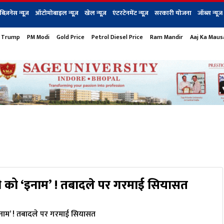
बिज़नेस न्यूज़
ऑटोमोबाइल न्यूज़
खेल न्यूज़
एंटरटेनमेंट न्यूज़
सरकारी योजना
जॉब्स न्यूज
 Trump
PM Modi
Gold Price
Petrol Diesel Price
Ram Mandir
Aaj Ka Mau
s
बिज़नेस
टेक न्यूज
धर्म
ऑटोमोबाइल
एंटरटेनम
शेयर बाज़ार
गैजेट्स न्यूज
 को ‘इनाम’ ! तबादले पर गरमाई सियासत
M
नाम’ ! तबादले पर गरमाई सियासत