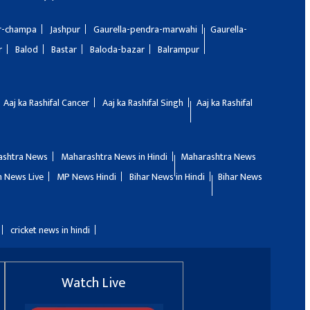
ir-champa
Jashpur
Gaurella-pendra-marwahi
Gaurella-
r
Balod
Bastar
Baloda-bazar
Balrampur
Aaj ka Rashifal Cancer
Aaj ka Rashifal Singh
Aaj ka Rashifal
ashtra News
Maharashtra News in Hindi
Maharashtra News
 News Live
MP News Hindi
Bihar News in Hindi
Bihar News
cricket news in hindi
Watch Live