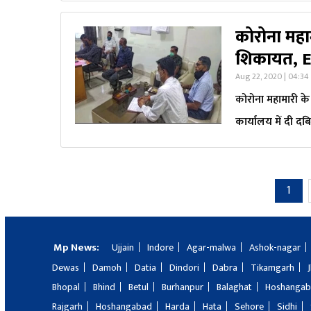
कोरोना महाम
शिकायत, E
Aug 22, 2020 | 04:34
कोरोना महामारी क
कार्यालय में दी दब
1
Mp News:
Ujjain
Indore
Agar-malwa
Ashok-nagar
Dewas
Damoh
Datia
Dindori
Dabra
Tikamgarh
Bhopal
Bhind
Betul
Burhanpur
Balaghat
Hoshanga
Rajgarh
Hoshangabad
Harda
Hata
Sehore
Sidhi