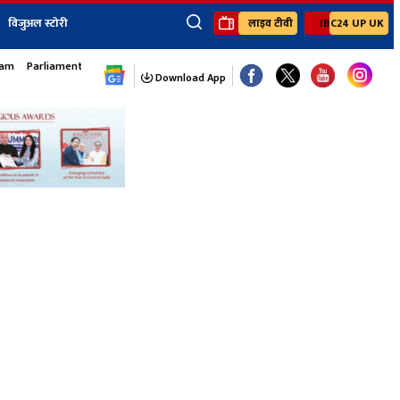
विजुअल स्टोरी
लाइव टीवी
IBC24 UP UK
×
sam
Parliament Monsoon Session
ेंट
खेल
जॉब्स न्यूज
Youtube Channels
Download App
यूथ कॉर्नर
IBC24
Ibc24 Jankarwan
IBC 24 Digital
Ibc24 Up-Uk
Ibc24 Madhya
Ibc24 Maidani
Ibc24 Sarguja
Ibc24 Bastar
Ibc24 Malwa
Ibc24 Mahakoshal