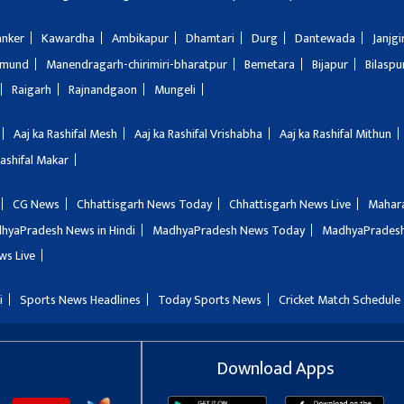
anker
Kawardha
Ambikapur
Dhamtari
Durg
Dantewada
Janjg
amund
Manendragarh-chirimiri-bharatpur
Bemetara
Bijapur
Bilaspu
Raigarh
Rajnandgaon
Mungeli
Aaj ka Rashifal Mesh
Aaj ka Rashifal Vrishabha
Aaj ka Rashifal Mithun
Rashifal Makar
CG News
Chhattisgarh News Today
Chhattisgarh News Live
Mahar
hyaPradesh News in Hindi
MadhyaPradesh News Today
MadhyaPradesh
ws Live
i
Sports News Headlines
Today Sports News
Cricket Match Schedule
Download Apps