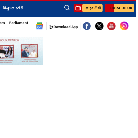
विजुअल स्टोरी
लाइव टीवी
IBC24 UP UK
×
sam
Parliament Monsoon Session
ेंट
खेल
जॉब्स न्यूज
Youtube Channels
Download App
यूथ कॉर्नर
IBC24
Ibc24 Jankarwan
IBC 24 Digital
Ibc24 Up-Uk
Ibc24 Madhya
Ibc24 Maidani
Ibc24 Sarguja
Ibc24 Bastar
Ibc24 Malwa
Ibc24 Mahakoshal