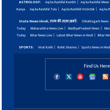
ASTROLOGY:
Aaj ka Rashifal Kumbh
Aaj ka Rashifal Meen
Kanya
Aaj ka Rashifal Tula
Aaj ka Rashifal Vrishchik
Aaj ka 
State News Hindi, राज्य की ताज़ा ख़बरें:
Chhattisgarh News
Today
Maharashtra News Live
MadhyaPradesh News
Mad
Today
Bihar News Live
Latest Bihar News in Hindi
Bihar Ne
SPORTS:
Virat Kohli
Rohit Sharma
Sports News in Hind
Find Us Here