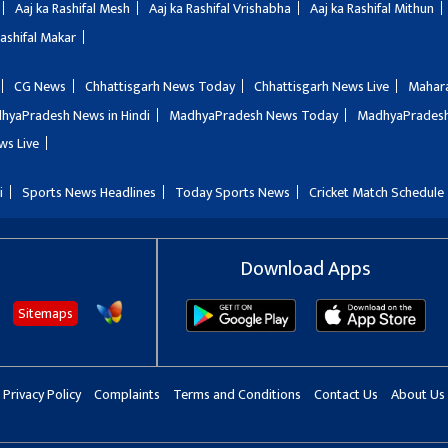
Aaj ka Rashifal Mesh
Aaj ka Rashifal Vrishabha
Aaj ka Rashifal Mithun
Rashifal Makar
CG News
Chhattisgarh News Today
Chhattisgarh News Live
Mahar
hyaPradesh News in Hindi
MadhyaPradesh News Today
MadhyaPradesh
ws Live
i
Sports News Headlines
Today Sports News
Cricket Match Schedule
Download Apps
Sitemaps
Privacy Policy
Complaints
Terms and Conditions
Contact Us
About Us