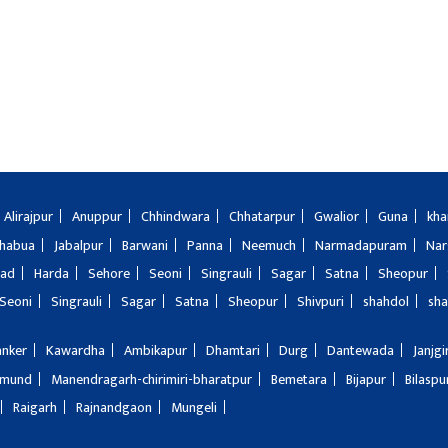
Alirajpur
Anuppur
Chhindwara
Chhatarpur
Gwalior
Guna
kha
Jhabua
Jabalpur
Barwani
Panna
Neemuch
Narmadapuram
Nar
bad
Harda
Sehore
Seoni
Singrauli
Sagar
Satna
Sheopur
Seoni
Singrauli
Sagar
Satna
Sheopur
Shivpuri
shahdol
sha
anker
Kawardha
Ambikapur
Dhamtari
Durg
Dantewada
Janjg
amund
Manendragarh-chirimiri-bharatpur
Bemetara
Bijapur
Bilaspu
Raigarh
Rajnandgaon
Mungeli