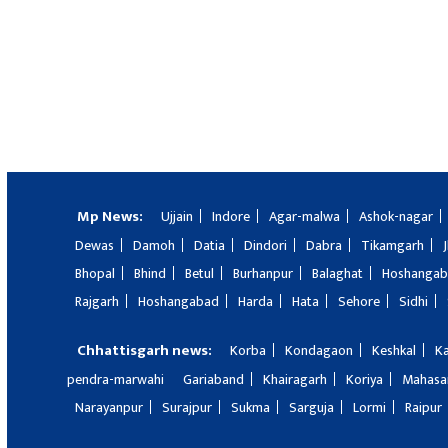
Mp News:
Ujjain
Indore
Agar-malwa
Ashok-nagar
Dewas
Damoh
Datia
Dindori
Dabra
Tikamgarh
Bhopal
Bhind
Betul
Burhanpur
Balaghat
Hoshanga
Rajgarh
Hoshangabad
Harda
Hata
Sehore
Sidhi
Chhattisgarh news:
Korba
Kondagaon
Keshkal
K
pendra-marwahi
Gariaband
Khairagarh
Koriya
Mahas
Narayanpur
Surajpur
Sukma
Sarguja
Lormi
Raipur