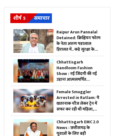
शीर्ष 5
समाचार
Raipur Arun Pannalal
Detained: क्रिश्चियन फोरम
के नेता अरुण पन्नालाल
हिरासत में.. कड़े सुरक्षा के
बीच थाने ले गई पुलिस, जानें
क्या है आरोप
Chhattisgarh
Handloom Fashion
Show : नई जिंदगी की नई
उड़ान! आत्मसमर्पित
महिलाओं ने रैंप पर बिखेरा
आत्मविश्वास, तस्वीरें जीत
Female Smuggler
लेंगी आपका दिल
Arrested in Ratlam: ये
खतरनाक चीज लेकर ट्रेन में
सफर कर रही थी महिला,
पुलिस ने किया गिरफ्तार,
जांच में सामने आई चौंकाने
Chhattisgarh EMC 2.0
वाली सच्चाई
News : छत्तीसगढ़ के
युवाओं के लिए बड़ी