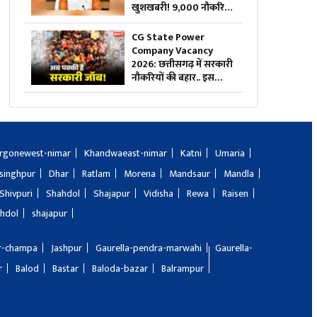
खुशखबरी! 9,000 नौकरियों
का रास्ता साफ, केंद्र ने दी
मेगा प्रोजेक्ट को मंजूरी
CG State Power
Company Vacancy
2026: छत्तीसगढ़ में सरकारी
नौकरियों की बहार.. इस
विभाग ने 1235 पदों पर बम्पर
भर्ती, डाटा एंट्री ऑपरेटर के ही
400 पद
rgonewest-nimar
Khandwaeast-nimar
Katni
Umaria
singhpur
Dhar
Ratlam
Morena
Mandsaur
Mandla
Shivpuri
Shahdol
Shajapur
Vidisha
Rewa
Raisen
hdol
shajapur
ir-champa
Jashpur
Gaurella-pendra-marwahi
Gaurella-
r
Balod
Bastar
Baloda-bazar
Balrampur