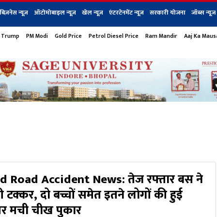
बिज़नेस न्यूज़
ऑटोमोबाइल न्यूज़
खेल न्यूज़
एंटरटेनमेंट न्यूज़
सरकारी योजना
जॉब्स न्यूज
 Trump
PM Modi
Gold Price
Petrol Diesel Price
Ram Mandir
Aaj Ka Mau
s
बिज़नेस
टेक न्यूज
धर्म
ऑटोमोबाइल
एंटरटेनम
शेयर बाज़ार
गैजेट्स न्यूज
 Road Accident News: तेज रफ्तार बस ने
 टक्कर, दो बच्चों समेत इतने लोगों की हुई
पर मची चीख पुकार