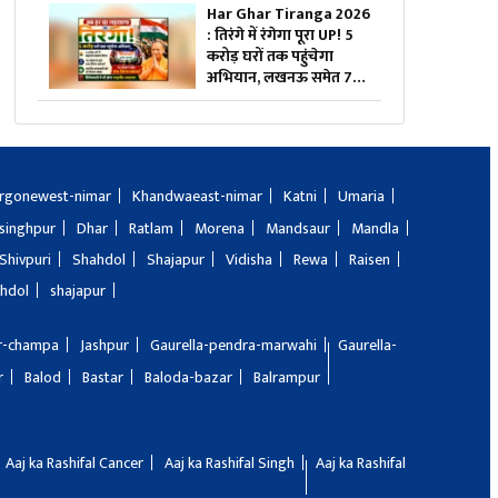
सबसे ज्यादा खर्च, देखें आप
Har Ghar Tiranga 2026
भी
: तिरंगे में रंगेगा पूरा UP! 5
करोड़ घरों तक पहुंचेगा
अभियान, लखनऊ समेत 75
जिलों में मेगा कॉन्सर्ट
rgonewest-nimar
Khandwaeast-nimar
Katni
Umaria
singhpur
Dhar
Ratlam
Morena
Mandsaur
Mandla
Shivpuri
Shahdol
Shajapur
Vidisha
Rewa
Raisen
hdol
shajapur
ir-champa
Jashpur
Gaurella-pendra-marwahi
Gaurella-
r
Balod
Bastar
Baloda-bazar
Balrampur
Aaj ka Rashifal Cancer
Aaj ka Rashifal Singh
Aaj ka Rashifal