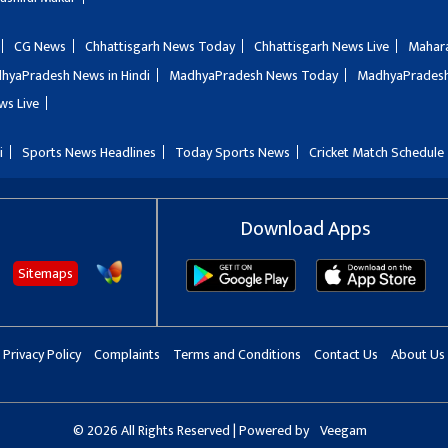
CG News
Chhattisgarh News Today
Chhattisgarh News Live
Mahar
hyaPradesh News in Hindi
MadhyaPradesh News Today
MadhyaPradesh
ws Live
i
Sports News Headlines
Today Sports News
Cricket Match Schedule
Download Apps
Sitemaps
Privacy Policy
Complaints
Terms and Conditions
Contact Us
About Us
© 2026 All Rights Reserved | Powered by
Veegam