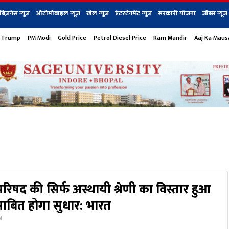
बिज़नेस न्यूज़
ऑटोमोबाइल न्यूज़
खेल न्यूज़
एंटरटेनमेंट न्यूज़
सरकारी योजना
जॉब्स न्यूज
 Trump
PM Modi
Gold Price
Petrol Diesel Price
Ram Mandir
Aaj Ka Mau
s
बिज़नेस
टेक न्यूज
धर्म
ऑटोमोबाइल
एंटरटेनम
शेयर बाज़ार
गैजेट्स न्यूज
ा परिषद की सिर्फ अस्थायी श्रेणी का विस्तार हुआ
ाबित होगा सुधार: भारत
PM