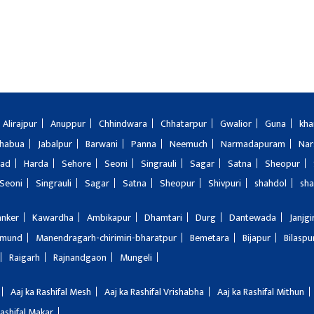
Alirajpur
Anuppur
Chhindwara
Chhatarpur
Gwalior
Guna
kha
Jhabua
Jabalpur
Barwani
Panna
Neemuch
Narmadapuram
Nar
bad
Harda
Sehore
Seoni
Singrauli
Sagar
Satna
Sheopur
Seoni
Singrauli
Sagar
Satna
Sheopur
Shivpuri
shahdol
sha
anker
Kawardha
Ambikapur
Dhamtari
Durg
Dantewada
Janjg
amund
Manendragarh-chirimiri-bharatpur
Bemetara
Bijapur
Bilaspu
Raigarh
Rajnandgaon
Mungeli
Aaj ka Rashifal Mesh
Aaj ka Rashifal Vrishabha
Aaj ka Rashifal Mithun
Rashifal Makar