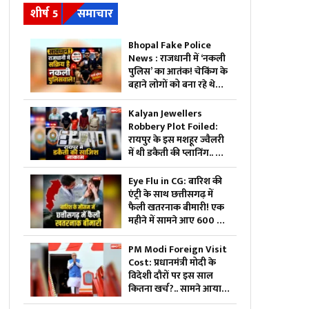
शीर्ष 5
समाचार
Bhopal Fake Police
News : राजधानी में ‘नकली
पुलिस’ का आतंक! चेकिंग के
बहाने लोगों को बना रहे थे
शिकार, खुल गया बड़ा खेल
Kalyan Jewellers
Robbery Plot Foiled:
रायपुर के इस मशहूर ज्वैलरी
में थी डकैती की प्लानिंग.. जुटा
लिए थे पिस्टल, कारतूस और
हथियार लेकिन पुलिस को
Eye Flu in CG: बारिश की
अचानक आया एक कॉल
एंट्री के साथ छत्तीसगढ़ में
और..
फैली खतरनाक बीमारी! एक
महीने में सामने आए 600 से
ज्यादा मामले, डॉक्टरों ने
लोगों को दी ये नसीहत
PM Modi Foreign Visit
Cost: प्रधानमंत्री मोदी के
विदेशी दौरों पर इस साल
कितना खर्च?.. सामने आया
पूरा आंकड़ा, नॉर्वे यात्रा पर