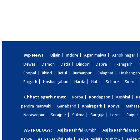
Mp News:
Ujjain
Indore
Agar-malwa
Ashok-nagar
Dewas
Damoh
Datia
Dindori
Dabra
Tikamgarh
Bhopal
Bhind
Betul
Burhanpur
Balaghat
Hoshanga
Rajgarh
Hoshangabad
Harda
Hata
Sehore
Sidhi
Chhattisgarh news:
Korba
Kondagaon
Keshkal
K
pendra-marwahi
Gariaband
Khairagarh
Koriya
Mahas
Narayanpur
Surajpur
Sukma
Sarguja
Lormi
Raipur
ASTROLOGY:
Aaj ka Rashifal Kumbh
Aaj ka Rashifal Meen
Kanya
Aaj ka Rashifal Tula
Aaj ka Rashifal Vrishchik
Aaj ka 