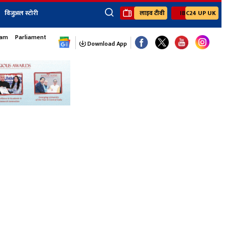
विजुअल स्टोरी
लाइव टीवी
IBC24 UP UK
×
sam
Parliament Monsoon Session
ेंट
खेल
जॉब्स न्यूज
Youtube Channels
Download App
यूथ कॉर्नर
IBC24
Ibc24 Jankarwan
IBC 24 Digital
Ibc24 Up-Uk
Ibc24 Madhya
Ibc24 Maidani
Ibc24 Sarguja
Ibc24 Bastar
Ibc24 Malwa
Ibc24 Mahakoshal