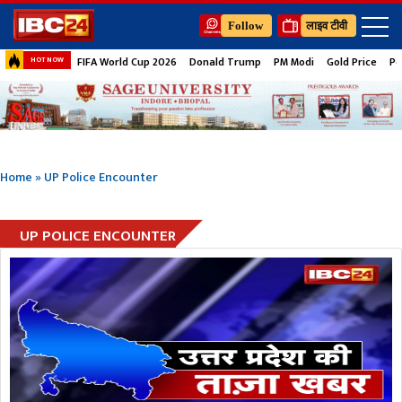
Follow
लाइव टीवी
FIFA World Cup 2026
Donald Trump
PM Modi
Gold Price
Pe
HOT NOW
Home
»
UP Police Encounter
UP POLICE ENCOUNTER