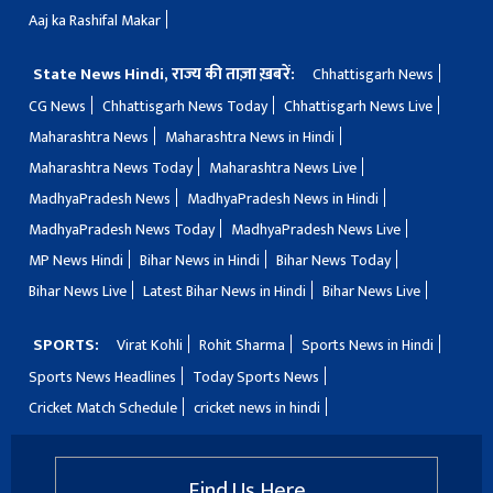
Aaj ka Rashifal Makar
State News Hindi, राज्य की ताज़ा ख़बरें:
Chhattisgarh News
CG News
Chhattisgarh News Today
Chhattisgarh News Live
Maharashtra News
Maharashtra News in Hindi
Maharashtra News Today
Maharashtra News Live
MadhyaPradesh News
MadhyaPradesh News in Hindi
MadhyaPradesh News Today
MadhyaPradesh News Live
MP News Hindi
Bihar News in Hindi
Bihar News Today
Bihar News Live
Latest Bihar News in Hindi
Bihar News Live
SPORTS:
Virat Kohli
Rohit Sharma
Sports News in Hindi
Sports News Headlines
Today Sports News
Cricket Match Schedule
cricket news in hindi
Find Us Here