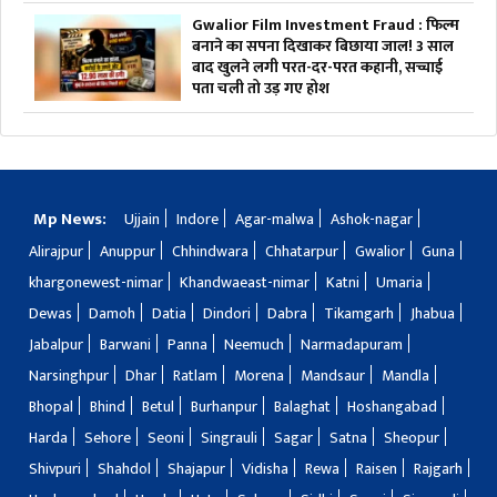
Gwalior Film Investment Fraud : फिल्म
बनाने का सपना दिखाकर बिछाया जाल! 3 साल
बाद खुलने लगी परत-दर-परत कहानी, सच्चाई
पता चली तो उड़ गए होश
Mp News:
Ujjain
Indore
Agar-malwa
Ashok-nagar
Alirajpur
Anuppur
Chhindwara
Chhatarpur
Gwalior
Guna
khargonewest-nimar
Khandwaeast-nimar
Katni
Umaria
Dewas
Damoh
Datia
Dindori
Dabra
Tikamgarh
Jhabua
Jabalpur
Barwani
Panna
Neemuch
Narmadapuram
Narsinghpur
Dhar
Ratlam
Morena
Mandsaur
Mandla
Bhopal
Bhind
Betul
Burhanpur
Balaghat
Hoshangabad
Harda
Sehore
Seoni
Singrauli
Sagar
Satna
Sheopur
Shivpuri
Shahdol
Shajapur
Vidisha
Rewa
Raisen
Rajgarh