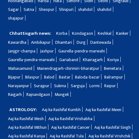
Hoshangabad
Harda
Hata
Sehore
Sidhi
Seoni
Singrauli
Sagar
Satna
Sheopur
Shivpuri
shahdol
shahdol
shajapur
Chhattisgarh news:
Korba
Kondagaon
Keshkal
Kanker
Kawardha
Ambikapur
Dhamtari
Durg
Dantewada
Janjgir-champa
Jashpur
Gaurella-pendra-marwahi
Gaurella-pendra-marwahi
Gariaband
Khairagarh
Koriya
Mahasamund
Manendragarh-chirimiri-bharatpur
Bemetara
Bijapur
Bilaspur
Balod
Bastar
Baloda-bazar
Balrampur
Narayanpur
Surajpur
Sukma
Sarguja
Lormi
Raipur
Raigarh
Rajnandgaon
Mungeli
ASTROLOGY:
Aaj ka Rashifal Kumbh
Aaj ka Rashifal Meen
Aaj ka Rashifal Mesh
Aaj ka Rashifal Vrishabha
Aaj ka Rashifal Mithun
Aaj ka Rashifal Cancer
Aaj ka Rashifal Singh
Aaj ka Rashifal Kanya
Aaj ka Rashifal Tula
Aaj ka Rashifal Vrishchik