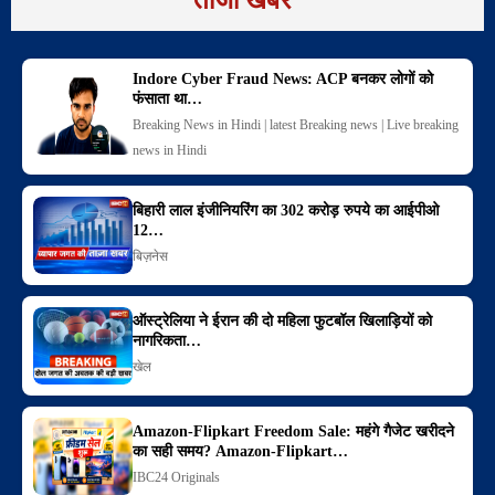
Indore Cyber Fraud News: ACP बनकर लोगों को
फंसाता था…
Breaking News in Hindi | latest Breaking news | Live breaking
news in Hindi
बिहारी लाल इंजीनियरिंग का 302 करोड़ रुपये का आईपीओ
12…
बिज़नेस
ऑस्ट्रेलिया ने ईरान की दो महिला फुटबॉल खिलाड़ियों को
नागरिकता…
खेल
Amazon-Flipkart Freedom Sale: महंगे गैजेट खरीदने
का सही समय? Amazon-Flipkart…
IBC24 Originals