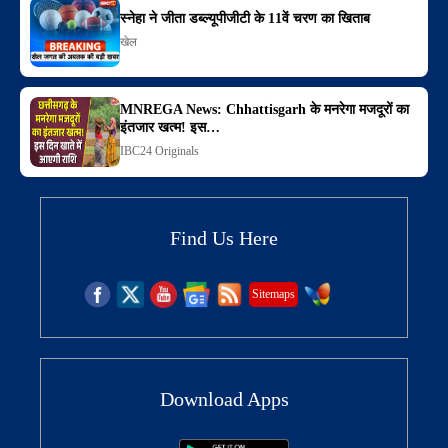
स्नेहा ने जीता डब्ल्यूपीजीटी के 11वें चरण का खिताब
खेल
MNREGA News: Chhattisgarh के मनरेगा मजदूरों का
इंतजार खत्म! इस…
IBC24 Originals
Find Us Here
Sitemaps
Download Apps