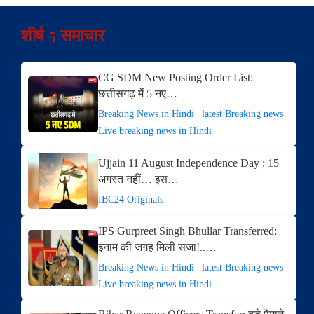
शीर्ष 5 समाचार
CG SDM New Posting Order List:
छत्तीसगढ़ में 5 नए…
Breaking News in Hindi | latest Breaking news |
Live breaking news in Hindi
Ujjain 11 August Independence Day : 15
अगस्त नहीं… इस…
IBC24 Originals
IPS Gurpreet Singh Bhullar Transferred:
इनाम की जगह मिली सजा!..…
Breaking News in Hindi | latest Breaking news |
Live breaking news in Hindi