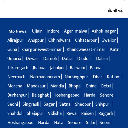
और भी पढ़ें...
Ujjain
Indore
Agar-malwa
Ashok-nagar
Mp News:
Alirajpur
Anuppur
Chhindwara
Chhatarpur
Gwalior
Guna
khargonewest-nimar
Khandwaeast-nimar
Katni
Umaria
Dewas
Damoh
Datia
Dindori
Dabra
Tikamgarh
Jhabua
Jabalpur
Barwani
Panna
Neemuch
Narmadapuram
Narsinghpur
Dhar
Ratlam
Morena
Mandsaur
Mandla
Bhopal
Bhind
Betul
Burhanpur
Balaghat
Hoshangabad
Harda
Sehore
Seoni
Singrauli
Sagar
Satna
Sheopur
Shivpuri
Shahdol
Shajapur
Vidisha
Rewa
Raisen
Rajgarh
Hoshangabad
Harda
Hata
Sehore
Sidhi
Seoni