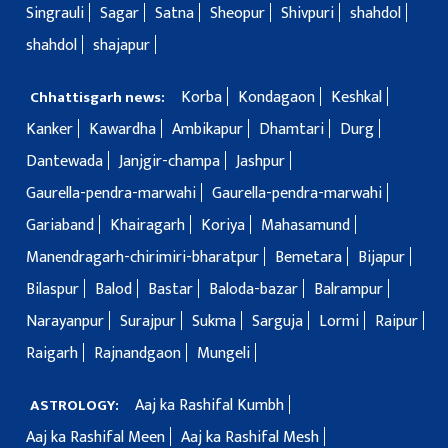
Singrauli
Sagar
Satna
Sheopur
Shivpuri
shahdol
shahdol
shajapur
Korba
Kondagaon
Keshkal
Chhattisgarh news:
Kanker
Kawardha
Ambikapur
Dhamtari
Durg
Dantewada
Janjgir-champa
Jashpur
Gaurella-pendra-marwahi
Gaurella-pendra-marwahi
Gariaband
Khairagarh
Koriya
Mahasamund
Manendragarh-chirimiri-bharatpur
Bemetara
Bijapur
Bilaspur
Balod
Bastar
Baloda-bazar
Balrampur
Narayanpur
Surajpur
Sukma
Sarguja
Lormi
Raipur
Raigarh
Rajnandgaon
Mungeli
Aaj ka Rashifal Kumbh
ASTROLOGY:
Aaj ka Rashifal Meen
Aaj ka Rashifal Mesh