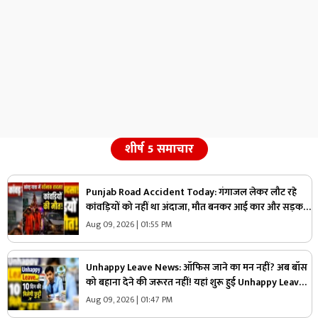
शीर्ष 5 समाचार
Punjab Road Accident Today: गंगाजल लेकर लौट रहे
कांवड़ियों को नहीं था अंदाजा, मौत बनकर आई कार और सड़क
पर बिछ गई लाशें…मची चीख-पुकार
Aug 09, 2026 | 01:55 PM
Unhappy Leave News: ऑफिस जाने का मन नहीं? अब बॉस
को बहाना देने की जरूरत नहीं! यहां शुरू हुई Unhappy Leave,
मिलेगी 10 दिन की छुट्टी और सैलरी भी
Aug 09, 2026 | 01:47 PM