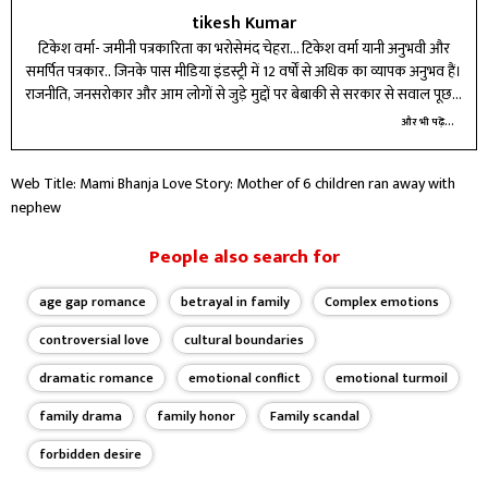
tikesh Kumar
टिकेश वर्मा- जमीनी पत्रकारिता का भरोसेमंद चेहरा... टिकेश वर्मा यानी अनुभवी और
समर्पित पत्रकार.. जिनके पास मीडिया इंडस्ट्री में 12 वर्षों से अधिक का व्यापक अनुभव हैं।
राजनीति, जनसरोकार और आम लोगों से जुड़े मुद्दों पर बेबाकी से सरकार से सवाल पूछता
हूं। पेशेवर पत्रकारिता के अलावा फिल्में देखना, क्रिकेट खेलना और किताबें पढ़ना मुझे
और भी पढ़ें...
बेहद पसंद है। सादा जीवन, उच्च विचार के मानकों पर खरा उतरते हुए अब आपकी बात
प्राथिकता के साथ रखेंगे.. क्योंकि सवाल आपका है।
Web Title: Mami Bhanja Love Story: Mother of 6 children ran away with
nephew
People also search for
age gap romance
betrayal in family
Complex emotions
controversial love
cultural boundaries
dramatic romance
emotional conflict
emotional turmoil
family drama
family honor
Family scandal
forbidden desire