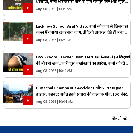
धरसींवा, माना और खरोरा थाने भी होंगे रायपुर कमिश्नरेट पुलिस
में शामिल!.. किसने कहा, ‘यहां अफसर ज्यादा, जवान काम?’.. पढ़ें
Aug 08, 2026 | 11:34 AM
Lucknow School Viral Video: बच्चों की जान से खिलवाड़!
स्कूल में कराया खतरनाक काम, वीडियो वायरल होते ही मचा
हड़कंप
Aug 08, 2026 | 11:23 AM
DAV School Teacher Dismissed: छत्तीसगढ़ में इन शिक्षकों
की नौकरी ख़त्म.. जारी हुआ बर्खास्तगी का आदेश, बच्चों को दी थी
ये तालिबानी सजा
Aug 08, 2026 | 10:41 AM
Himachal Chamba Bus Accident: भीषण सड़क हादसा..
ड्राइवर, कंडक्टर समेत इतने सवारों की दर्दनाक मौत, 100 फ़ीट
की गहराई में जा गिरी बस
Aug 08, 2026 | 10:04 AM
और भी पढ़ें...