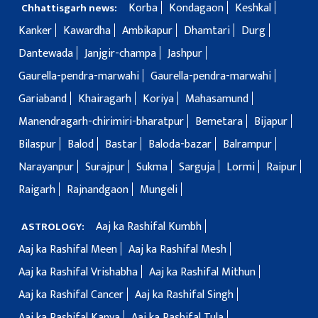
Korba
Kondagaon
Keshkal
Chhattisgarh news:
Kanker
Kawardha
Ambikapur
Dhamtari
Durg
Dantewada
Janjgir-champa
Jashpur
Gaurella-pendra-marwahi
Gaurella-pendra-marwahi
Gariaband
Khairagarh
Koriya
Mahasamund
Manendragarh-chirimiri-bharatpur
Bemetara
Bijapur
Bilaspur
Balod
Bastar
Baloda-bazar
Balrampur
Narayanpur
Surajpur
Sukma
Sarguja
Lormi
Raipur
Raigarh
Rajnandgaon
Mungeli
Aaj ka Rashifal Kumbh
ASTROLOGY:
Aaj ka Rashifal Meen
Aaj ka Rashifal Mesh
Aaj ka Rashifal Vrishabha
Aaj ka Rashifal Mithun
Aaj ka Rashifal Cancer
Aaj ka Rashifal Singh
Aaj ka Rashifal Kanya
Aaj ka Rashifal Tula