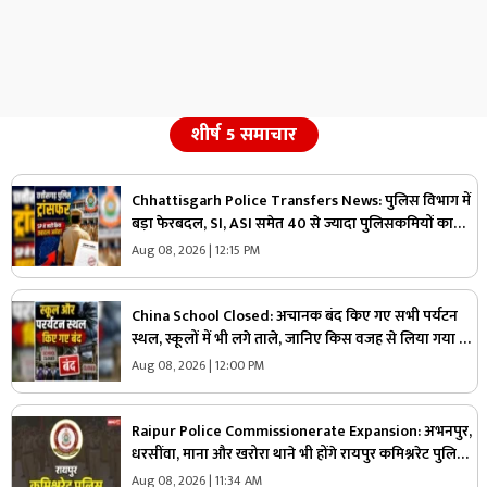
शीर्ष 5 समाचार
Chhattisgarh Police Transfers News: पुलिस विभाग में
बड़ा फेरबदल, SI, ASI समेत 40 से ज्यादा पुलिसकमियों का
तबादला, एसपी ने जारी किया आदेश, देखें किसकी कहां हुई
Aug 08, 2026 | 12:15 PM
तैनाती
China School Closed: अचानक बंद किए गए सभी पर्यटन
स्थल, स्कूलों में भी लगे ताले, जानिए किस वजह से लिया गया ये
फैसला
Aug 08, 2026 | 12:00 PM
Raipur Police Commissionerate Expansion: अभनपुर,
धरसींवा, माना और खरोरा थाने भी होंगे रायपुर कमिश्नरेट पुलिस
में शामिल!.. किसने कहा, ‘यहां अफसर ज्यादा, जवान काम?’.. पढ़ें
Aug 08, 2026 | 11:34 AM