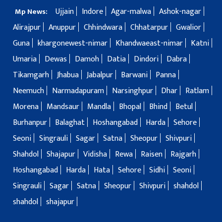
Ujjain
Indore
Agar-malwa
Ashok-nagar
Mp News:
Alirajpur
Anuppur
Chhindwara
Chhatarpur
Gwalior
Guna
khargonewest-nimar
Khandwaeast-nimar
Katni
Umaria
Dewas
Damoh
Datia
Dindori
Dabra
Tikamgarh
Jhabua
Jabalpur
Barwani
Panna
Neemuch
Narmadapuram
Narsinghpur
Dhar
Ratlam
Morena
Mandsaur
Mandla
Bhopal
Bhind
Betul
Burhanpur
Balaghat
Hoshangabad
Harda
Sehore
Seoni
Singrauli
Sagar
Satna
Sheopur
Shivpuri
Shahdol
Shajapur
Vidisha
Rewa
Raisen
Rajgarh
Hoshangabad
Harda
Hata
Sehore
Sidhi
Seoni
Singrauli
Sagar
Satna
Sheopur
Shivpuri
shahdol
shahdol
shajapur