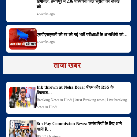
हिमाचल: हमीरपुर में 236 पारंपरिक जल स्रोतों की सफाई
की…
4 weeks ago
एचपीएसएससी की रद्द की गईं भर्ती परीक्षाओं के अभ्यर्थियों को…
4 weeks ago
ताजा खबर
Ink thrown at Neha Bora: पीएम और RSS के
खिलाफ…
Breaking News in Hindi | latest Breaking news | Live breaking
news in Hindi
8th Pay Commission News: कर्मचारियों के लिए आने
वाली है…
IBC24 Originals