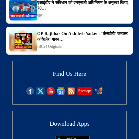
एआईटीए ने संविधान को एनएसजी अधिनियम के अनुरूप किया,
70…
खेल
OP Rajbhar On Akhilesh Yadav : ‘कंसवंशी’ कहकर
अखिलेश यादव…
IBC24 Originals
Find Us Here
Sitemaps
Download Apps