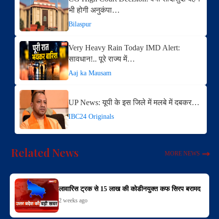
भी होगी अनुकंपा…
Bilaspur
Very Heavy Rain Today IMD Alert:
सावधान!.. पूरे राज्य में…
Aaj ka Mausam
UP News: यूपी के इस जिले में मलबे में दबकर…
IBC24 Originals
Related News
MORE NEWS
लावारिस ट्रक से 15 लाख की कोडीनयुक्त कफ सिरप बरामद
2 weeks ago