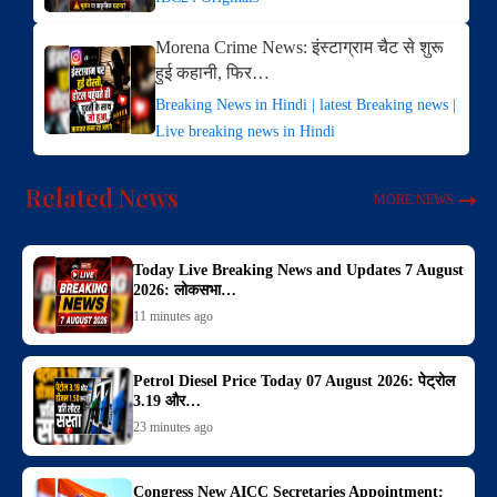
Morena Crime News: इंस्टाग्राम चैट से शुरू
हुई कहानी, फिर…
Breaking News in Hindi | latest Breaking news |
Live breaking news in Hindi
Related News
MORE NEWS
Today Live Breaking News and Updates 7 August
2026: लोकसभा…
11 minutes ago
Petrol Diesel Price Today 07 August 2026: पेट्रोल
3.19 और…
23 minutes ago
Congress New AICC Secretaries Appointment: