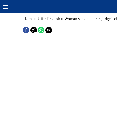
Home
»
Uttar Pradesh
»
Woman sits on district judge's c