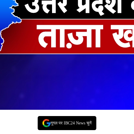
गूगल पर IBC24 News चुनें