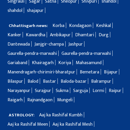
Singrauli
Sagar
Satna
Sheopur
Shivpuri
shahdol
shahdol
shajapur
Korba
Kondagaon
Keshkal
Chhattisgarh news:
Kanker
Kawardha
Ambikapur
Dhamtari
Durg
Dantewada
Janjgir-champa
Jashpur
Gaurella-pendra-marwahi
Gaurella-pendra-marwahi
Gariaband
Khairagarh
Koriya
Mahasamund
Manendragarh-chirimiri-bharatpur
Bemetara
Bijapur
Bilaspur
Balod
Bastar
Baloda-bazar
Balrampur
Narayanpur
Surajpur
Sukma
Sarguja
Lormi
Raipur
Raigarh
Rajnandgaon
Mungeli
Aaj ka Rashifal Kumbh
ASTROLOGY:
Aaj ka Rashifal Meen
Aaj ka Rashifal Mesh