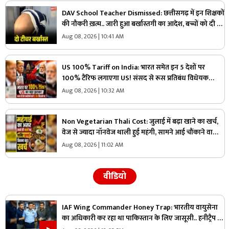
DAV School Teacher Dismissed: छत्तीसगढ़ में इन शिक्षकों
की नौकरी ख़त्म.. जारी हुआ बर्खास्तगी का आदेश, बच्चों को दी थी
ये तालिबानी सजा
Aug 08, 2026 | 10:41 AM
US 100% Tariff on India: भारत समेत इन 5 देशों पर
100% टैरिफ लगाएगा US! संसद से रूस प्रतिबंध विधेयक
पारित, जानें भारत पर क्या असर होगा?
Aug 08, 2026 | 10:32 AM
Non Vegetarian Thali Cost: जुलाई में बढ़ा खाने का खर्च,
वेज से ज्यादा नॉनवेज थाली हुई महंगी, सामने आई चौंकाने वाली
वजह
Aug 08, 2026 | 11:02 AM
वीडियो
IAF Wing Commander Honey Trap: भारतीय वायुसेना
का अधिकारी कर रहा था पाकिस्तान के लिए जासूसी.. हनीट्रैप में
फंसकर किया कुछ ऐसा जानकार रह जायेंगे हैरान