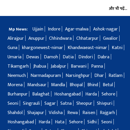
और भी पढ़ें...
Ujjain
Indore
Agar-malwa
Ashok-nagar
Mp News:
Alirajpur
Anuppur
Chhindwara
Chhatarpur
Gwalior
Guna
khargonewest-nimar
Khandwaeast-nimar
Katni
Umaria
Dewas
Damoh
Datia
Dindori
Dabra
Tikamgarh
Jhabua
Jabalpur
Barwani
Panna
Neemuch
Narmadapuram
Narsinghpur
Dhar
Ratlam
Morena
Mandsaur
Mandla
Bhopal
Bhind
Betul
Burhanpur
Balaghat
Hoshangabad
Harda
Sehore
Seoni
Singrauli
Sagar
Satna
Sheopur
Shivpuri
Shahdol
Shajapur
Vidisha
Rewa
Raisen
Rajgarh
Hoshangabad
Harda
Hata
Sehore
Sidhi
Seoni