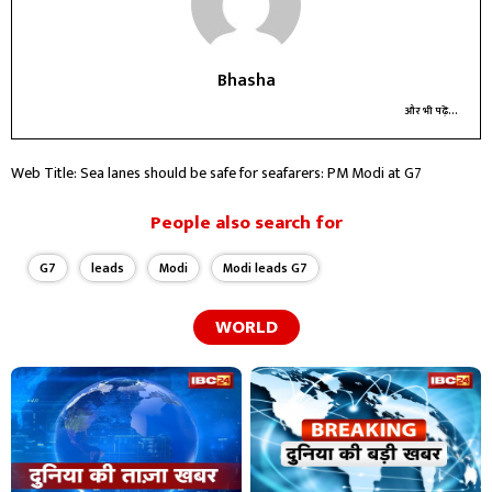
Bhasha
और भी पढ़ें...
Web Title: Sea lanes should be safe for seafarers: PM Modi at G7
People also search for
G7
leads
Modi
Modi leads G7
WORLD