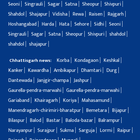
Seoni
Singrauli
Sagar
Satna
Sheopur
Shivpuri
Shahdol
Shajapur
Vidisha
Rewa
Raisen
Rajgarh
Hoshangabad
Harda
Hata
Sehore
Sidhi
Seoni
Singrauli
Sagar
Satna
Sheopur
Shivpuri
shahdol
shahdol
shajapur
Korba
Kondagaon
Keshkal
Chhattisgarh news:
Kanker
Kawardha
Ambikapur
Dhamtari
Durg
Dantewada
Janjgir-champa
Jashpur
Gaurella-pendra-marwahi
Gaurella-pendra-marwahi
Gariaband
Khairagarh
Koriya
Mahasamund
Manendragarh-chirimiri-bharatpur
Bemetara
Bijapur
Bilaspur
Balod
Bastar
Baloda-bazar
Balrampur
Narayanpur
Surajpur
Sukma
Sarguja
Lormi
Raipur