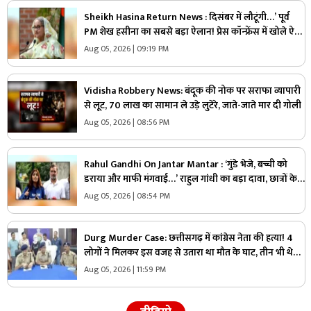
Sheikh Hasina Return News : दिसंबर में लौटूंगी…’ पूर्व
PM शेख हसीना का सबसे बड़ा ऐलान! प्रेस कॉन्फ्रेंस में खोले ऐसे
राज, मच सकता है सियासी भूचाल
Aug 05, 2026 | 09:19 PM
Vidisha Robbery News: बंदूक की नोक पर सराफा व्यापारी
से लूट, 70 लाख का सामान ले उड़े लुटेरे, जाते-जाते मार दी गोली
Aug 05, 2026 | 08:56 PM
Rahul Gandhi On Jantar Mantar : ‘गुंडे भेजे, बच्ची को
डराया और माफी मंगवाई…’ राहुल गांधी का बड़ा दावा, छात्रों के
साथ खोला मोर्चा
Aug 05, 2026 | 08:54 PM
Durg Murder Case: छत्तीसगढ़ में कांग्रेस नेता की हत्या! 4
लोगों ने मिलकर इस वजह से उतारा था मौत के घाट, तीन भी थे
वारदात में शामिल
Aug 05, 2026 | 11:59 PM