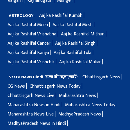
Raigarh
Rajnandgaon
Mungeli
Aaj ka Rashifal Kumbh
ASTROLOGY:
Aaj ka Rashifal Meen
Aaj ka Rashifal Mesh
Aaj ka Rashifal Vrishabha
Aaj ka Rashifal Mithun
Aaj ka Rashifal Cancer
Aaj ka Rashifal Singh
Aaj ka Rashifal Kanya
Aaj ka Rashifal Tula
Aaj ka Rashifal Vrishchik
Aaj ka Rashifal Makar
Chhattisgarh News
State News Hindi, राज्य की ताज़ा ख़बरें:
CG News
Chhattisgarh News Today
Chhattisgarh News Live
Maharashtra News
Maharashtra News in Hindi
Maharashtra News Today
Maharashtra News Live
MadhyaPradesh News
MadhyaPradesh News in Hindi