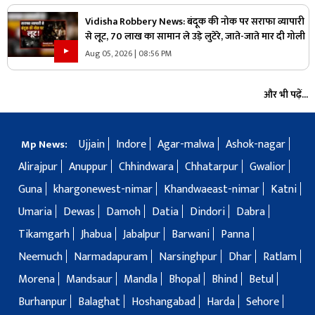
Vidisha Robbery News: बंदूक की नोक पर सराफा व्यापारी
से लूट, 70 लाख का सामान ले उड़े लुटेरे, जाते-जाते मार दी गोली
Aug 05, 2026 | 08:56 PM
और भी पढ़ें...
Ujjain
Indore
Agar-malwa
Ashok-nagar
Mp News:
Alirajpur
Anuppur
Chhindwara
Chhatarpur
Gwalior
Guna
khargonewest-nimar
Khandwaeast-nimar
Katni
Umaria
Dewas
Damoh
Datia
Dindori
Dabra
Tikamgarh
Jhabua
Jabalpur
Barwani
Panna
Neemuch
Narmadapuram
Narsinghpur
Dhar
Ratlam
Morena
Mandsaur
Mandla
Bhopal
Bhind
Betul
Burhanpur
Balaghat
Hoshangabad
Harda
Sehore