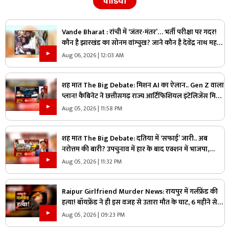
वीडियो
Vande Bharat : रांची में ‘जंतर-मंतर’… भर्ती परीक्षा पर गदर!
कौन है झारखंड का सोनम वांग्चुख? जाने कौन है देवेंद्र नाथ महतो
?
Aug 06, 2026 | 12:03 AM
शह मात The Big Debate: मिशन AI का ऐलान.. Gen Z वाला
प्लान! कैबिनेट ने छत्तीसगढ़ राज्य आर्टिफिशियल इंटेलिजेंस मिशन
को दी मंजूरी, क्या Gen Z को ध्यान में रखकर तैयार किया गया
Aug 05, 2026 | 11:58 PM
प्लान?
शह मात The Big Debate: दतिया में ‘सफाई’ जारी.. अब
नरोत्तम की बारी? उपचुनाव में हार के बाद एक्शन में भाजपा,
लोकल बॉडी की सफाई के बाद असली निशाने पर कौन?
Aug 05, 2026 | 11:32 PM
Raipur Girlfriend Murder News: रायपुर में गर्लफ्रेंड की
हत्या! बॉयफ्रेंड ने ही इस वजह से उतारा मौत के घाट, 6 महीने से
रह रहे थे लिव इन में
Aug 05, 2026 | 09:23 PM