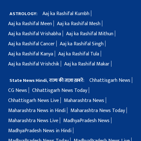
Aaj ka Rashifal Kumbh
ASTROLOGY:
Aaj ka Rashifal Meen
Aaj ka Rashifal Mesh
Aaj ka Rashifal Vrishabha
Aaj ka Rashifal Mithun
Aaj ka Rashifal Cancer
Aaj ka Rashifal Singh
Aaj ka Rashifal Kanya
Aaj ka Rashifal Tula
Aaj ka Rashifal Vrishchik
Aaj ka Rashifal Makar
Chhattisgarh News
State News Hindi, राज्य की ताज़ा ख़बरें:
CG News
Chhattisgarh News Today
Chhattisgarh News Live
Maharashtra News
Maharashtra News in Hindi
Maharashtra News Today
Maharashtra News Live
MadhyaPradesh News
MadhyaPradesh News in Hindi
MadhyaPradesh News Today
MadhyaPradesh News Live