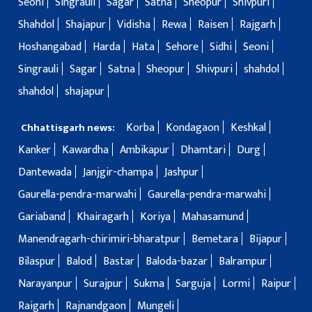
Seoni
Singrauli
Sagar
Satna
Sheopur
Shivpuri
Shahdol
Shajapur
Vidisha
Rewa
Raisen
Rajgarh
Hoshangabad
Harda
Hata
Sehore
Sidhi
Seoni
Singrauli
Sagar
Satna
Sheopur
Shivpuri
shahdol
shahdol
shajapur
Korba
Kondagaon
Keshkal
Chhattisgarh news:
Kanker
Kawardha
Ambikapur
Dhamtari
Durg
Dantewada
Janjgir-champa
Jashpur
Gaurella-pendra-marwahi
Gaurella-pendra-marwahi
Gariaband
Khairagarh
Koriya
Mahasamund
Manendragarh-chirimiri-bharatpur
Bemetara
Bijapur
Bilaspur
Balod
Bastar
Baloda-bazar
Balrampur
Narayanpur
Surajpur
Sukma
Sarguja
Lormi
Raipur
Raigarh
Rajnandgaon
Mungeli