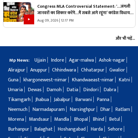
Congress MLA Controversial Statement: ‘…जंगली
जानवरों का शिकार करेंगे…मैं सबसे आगे रहूंगा’ कांग्रेस विधायक
ने दिया विवादित बयान, वायरल हो रहा वीडियो
Aug 09, 2026 | 12:17 PM
और भी पढ़ें...
Ujjain
Indore
Agar-malwa
Ashok-nagar
Mp News:
Alirajpur
Anuppur
Chhindwara
Chhatarpur
Gwalior
Guna
khargonewest-nimar
Khandwaeast-nimar
Katni
Umaria
Dewas
Damoh
Datia
Dindori
Dabra
Tikamgarh
Jhabua
Jabalpur
Barwani
Panna
Neemuch
Narmadapuram
Narsinghpur
Dhar
Ratlam
Morena
Mandsaur
Mandla
Bhopal
Bhind
Betul
Burhanpur
Balaghat
Hoshangabad
Harda
Sehore