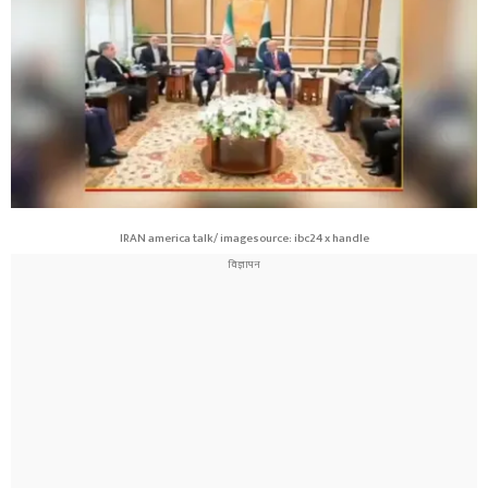
IRAN america talk/ imagesource: ibc24 x handle