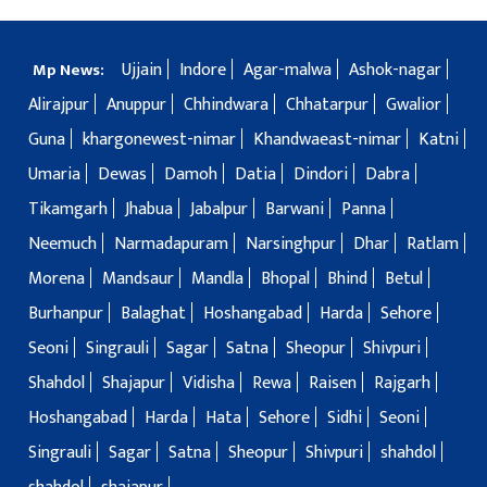
Ujjain
Indore
Agar-malwa
Ashok-nagar
Mp News:
Alirajpur
Anuppur
Chhindwara
Chhatarpur
Gwalior
Guna
khargonewest-nimar
Khandwaeast-nimar
Katni
Umaria
Dewas
Damoh
Datia
Dindori
Dabra
Tikamgarh
Jhabua
Jabalpur
Barwani
Panna
Neemuch
Narmadapuram
Narsinghpur
Dhar
Ratlam
Morena
Mandsaur
Mandla
Bhopal
Bhind
Betul
Burhanpur
Balaghat
Hoshangabad
Harda
Sehore
Seoni
Singrauli
Sagar
Satna
Sheopur
Shivpuri
Shahdol
Shajapur
Vidisha
Rewa
Raisen
Rajgarh
Hoshangabad
Harda
Hata
Sehore
Sidhi
Seoni
Singrauli
Sagar
Satna
Sheopur
Shivpuri
shahdol