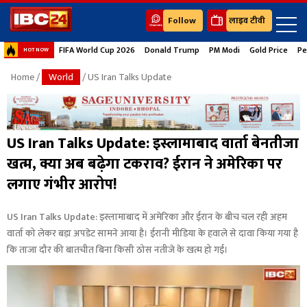
Follow
लाइव टीवी
FIFA World Cup 2026
Donald Trump
PM Modi
Gold Price
Pe
HOT NOW
Home
/
World
/ US Iran Talks Update
US Iran Talks Update: इस्लामाबाद वार्ता बेनतीजा
खत्म, क्या अब बढ़ेगा टकराव? ईरान ने अमेरिका पर
लगाए गंभीर आरोप!
US Iran Talks Update: इस्लामाबाद में अमेरिका और ईरान के बीच चल रही अहम
वार्ता को लेकर बड़ा अपडेट सामने आया है। ईरानी मीडिया के हवाले से दावा किया गया है
कि ताजा दौर की बातचीत बिना किसी ठोस नतीजे के खत्म हो गई।