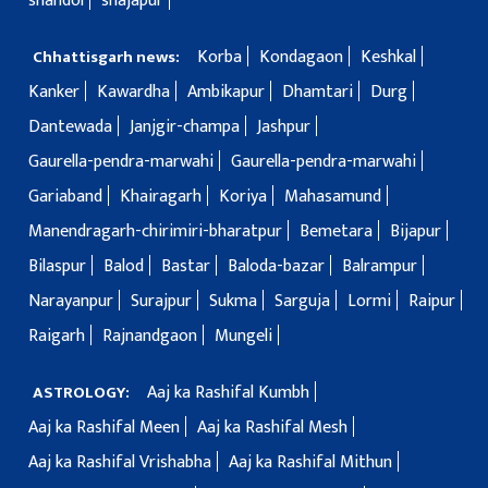
shahdol
shajapur
Korba
Kondagaon
Keshkal
Chhattisgarh news:
Kanker
Kawardha
Ambikapur
Dhamtari
Durg
Dantewada
Janjgir-champa
Jashpur
Gaurella-pendra-marwahi
Gaurella-pendra-marwahi
Gariaband
Khairagarh
Koriya
Mahasamund
Manendragarh-chirimiri-bharatpur
Bemetara
Bijapur
Bilaspur
Balod
Bastar
Baloda-bazar
Balrampur
Narayanpur
Surajpur
Sukma
Sarguja
Lormi
Raipur
Raigarh
Rajnandgaon
Mungeli
Aaj ka Rashifal Kumbh
ASTROLOGY:
Aaj ka Rashifal Meen
Aaj ka Rashifal Mesh
Aaj ka Rashifal Vrishabha
Aaj ka Rashifal Mithun